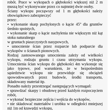
robót. Prace w wykopach o głębokości większej
niż 2 m
muszą być wykonywane przez co najmniej dwie osoby.
Ściany wykopu począwszy od 1 m głębokości należy
obowiązkowo zabezpieczyć
przez:
•
wykonanie skarp pochylonych o kącie 45° dla gruntów
średnio spoistych,
•
wykonanie
skarp
o
kącie
nachylenia
nie
większym
niż
kąt
stoku
naturalnego
w gruntach piaszczystych nasypowych,
•
umocnienie ścian przez rozparcie lub podparcie dla
wykopów o ścianach pionowych.
Rodzaj zastosowanego umocnienia zależy od wielkości
wykopu, rodzaju gruntu
i czasu utrzymania wykopu.
Umocnienia ścian wykopu do głębokości 4m wykonuje
się
jako
typowe,
pod
warunkiem,
że
w
bezpośrednim
sąsiedztwie
wykopu
nie przewiduje się obciążeń
spowodowanych przez budowle, środki transportu,
składowany materiał itp.
Ponadto należy przestrzegać następujących wymagań:
•
sprawdzać skarpy i obudowę przed każdym rozpoczęciem
robót,
•
wykonać bezpieczne zejścia i wejścia do wykopów,
•
nie składować materiałów i urobku w odległości mniejszej
niż 1m od krawędzi
wykopu,