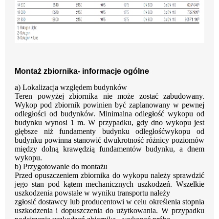
Montaż zbiornika- informacje ogólne
a)
Lokalizacja względem budynków
Teren powyżej zbiornika
nie może
zostać zabudowany.
Wykop pod zbiornik powinien być
zaplanowany w pewnej
odległości od budynków. Minimalna odległość wykopu od
budynku
wynosi 1 m. W przypadku, gdy dno wykopu jest
głębsze niż fundamenty budynku odległość
wykopu
od
budynku powinna stanowić dwukrotność różnicy poziomów
między
dolną
krawędzią fundamentów budynku, a dnem
wykopu.
b)
Przygotowanie do montażu
Przed
opuszczeniem
zbiornika
do
wykopu
należy
sprawdzić
jego
stan
pod
kątem
mechanicznych uszkodzeń. Wszelkie
uszkodzenia powstałe w wyniku transportu należy
zgłosić dostawcy lub producentowi w celu określenia stopnia
uszkodzenia i dopuszczenia
do
użytkowania.
W
przypadku