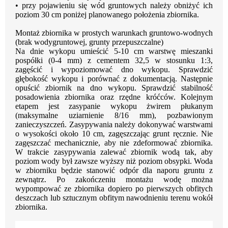
•
przy pojawieniu się wód gruntowych należy obniżyć ich
poziom 30 cm poniżej
planowanego położenia zbiornika.
Montaż zbiornika w prostych warunkach gruntowo-wodnych
(brak wody
gruntowej, grunty przepuszczalne)
Na dnie wykopu umieścić 5-10 cm warstwę mieszanki
pospółki (0-4 mm) z cementem 32,5
w stosunku 1:3,
zagęścić i wypoziomować dno wykopu. Sprawdzić
głębokość wykopu
i porównać z dokumentacją. Następnie
opuścić zbiornik na dno wykopu.
Sprawdzić stabilność
posadowienia zbiornika oraz rzędne króćców.
Kolejnym
etapem
jest
zasypanie
wykopu
żwirem
płukanym
(maksymalne
uziarnienie
8/16 mm), pozbawionym
zanieczyszczeń. Zasypywania należy dokonywać warstwami
o wysokości około 10
cm, zagęszczając grunt ręcznie. Nie
zagęszczać mechanicznie, aby
nie zdeformować zbiornika.
W trakcie zasypywania zalewać zbiornik wodą tak, aby
poziom wody był zawsze wyższy niż
poziom obsypki. Woda
w zbiorniku będzie stanowić odpór dla naporu gruntu z
zewnątrz.
Po zakończeniu montażu wodę można
wypompować ze zbiornika dopiero po pierwszych
obfitych
deszczach lub sztucznym obfitym nawodnieniu terenu wokół
zbiornika.