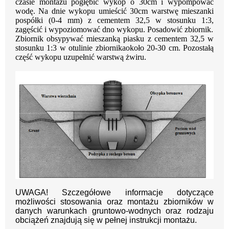
czasie montażu pogłębić wykop
o 30cm i wypompować
wodę. Na dnie wykopu umieścić 30cm warstwę mieszanki
pospółki
(0-4 mm) z cementem 32,5 w stosunku 1:3,
zagęścić i wypoziomować dno wykopu.
Posadowić zbiornik.
Zbiornik obsypywać mieszanką piasku z cementem 32,5 w
stosunku 1:3 w otulinie zbiornika
około 20-30 cm. Pozostałą
część wykopu uzupełnić warstwą żwiru.
UWAGA! Szczegółowe informacje dotyczące
możliwości stosowania oraz montażu zbiorników w
danych warunkach gruntowo-wodnych oraz rodzaju
obciążeń znajdują się w pełnej instrukcji montażu.