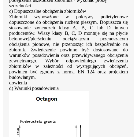
podejrzenia
uszkodzeń
zbiornika
-
wykonać
próbę
szczelności.
c)
Dopuszczalne obciążenia zbiorników
Zbiorniki
wyposażone
w
pokrywy
polietylenowe
dopuszczone
do
obciążenia
ruchem
pieszym.
Dopuszcza się
stosowanie zwieńczeń klasy A, B, C lub D innych
producentów. Włazy klasy
B,
C,
D
montuje
się
na
płycie
betonowej/pierścieniu
odciążającym
przenoszącym
obciążenia pionowe, nie przenosząc ich bezpośrednio na
zbiornik. Zwieńczenie powinno
być
dostosowane
do
warunków
posadowienia
oraz
przewidywanego
obciążenia
zewnętrznego.
Wybór
odpowiedniego
zwieńczenia
zbiorników
w
zależności
od
występujących
obciążeń,
powinien
być
zgodny
z
normą
EN
124
oraz
projektem
budowlanym.
dowienia
d) Warunki posadowienia