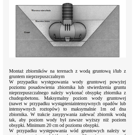
Montaż zbiorników na terenach z wodą gruntową i/lub z
gruntem
nieprzepuszczalnym
W przypadku występowania wody gruntowej powyżej
poziomu posadowienia zbiornika lub
stwierdzenia gruntu
nieprzepuszczalnego należy wykonać obsypkę zbiornika z
chudego
betonu.
Maksymalny
poziom
wody
gruntowej
(nawet
w
przypadku
wystąpienia
intensywnych opadów lub
intensywnych roztopów) to maksymalnie 1m od dna
zbiornika.
W trakcie zasypywania zalewać zbiornik wodą
tak, aby poziom wody był zawsze wyższy niż
poziom
obsypki. Minimum 20 cm od poziomu obsypki.
W przypadku występowania wód gruntowych należy w