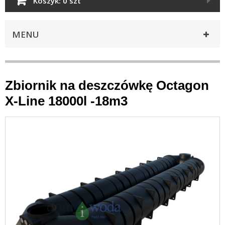
Koszyk:
0 szt
MENU
Zbiornik na deszczówkę Octagon
X-Line 18000l -18m3