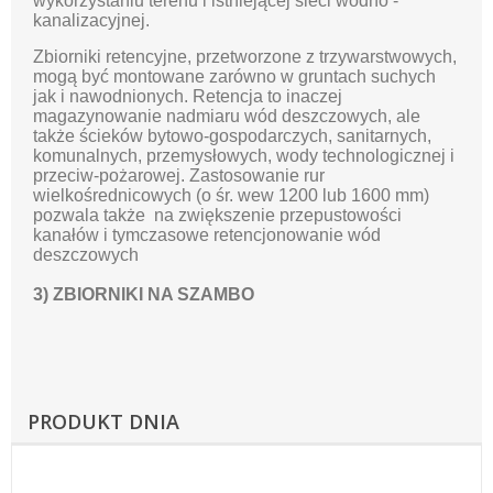
wykorzystaniu terenu i istniejącej sieci wodno -
kanalizacyjnej.
Zbiorniki retencyjne, przetworzone z trzywarstwowych,
mogą być montowane zarówno w gruntach suchych
jak i nawodnionych. Retencja to inaczej
magazynowanie nadmiaru wód deszczowych, ale
także ścieków bytowo-gospodarczych, sanitarnych,
komunalnych, przemysłowych, wody technologicznej i
przeciw-pożarowej. Zastosowanie rur
wielkośrednicowych (o śr. wew 1200 lub 1600 mm)
pozwala także na zwiększenie przepustowości
kanałów i tymczasowe retencjonowanie wód
deszczowych
3) ZBIORNIKI NA SZAMBO
PRODUKT DNIA