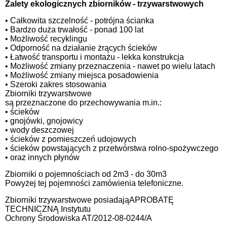
Zalety ekologicznych zbiorników - trzywarstwowych
• Całkowita szczelność - potrójna ścianka
• Bardzo duża trwałość - ponad 100 lat
• Możliwość recyklingu
• Odporność na działanie żrących ścieków
• Łatwość transportu i montażu - lekka konstrukcja
• Możliwość zmiany przeznaczenia - nawet po wielu latach
• Możliwość zmiany miejsca posadowienia
• Szeroki zakres stosowania
Zbiorniki trzywarstwowe
są przeznaczone do przechowywania m.in.:
• ścieków
• gnojówki, gnojowicy
• wody deszczowej
• ścieków z pomieszczeń udojowych
• ścieków powstających z przetwórstwa rolno-spożywczego
• oraz innych płynów
Zbiorniki o pojemnościach od 2m3 - do 30m3
Powyżej tej pojemności zamówienia telefoniczne.
Zbiorniki trzywarstwowe posiadająAPROBATĘ
TECHNICZNĄ Instytutu
Ochrony Środowiska AT/2012-08-0244/A