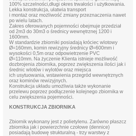
100% szczelności,długi okres trwałości i użytkowania.
Lekka konstrukcja, ułatwia transport
i montaż oraz możliwość zmiany przeznaczenia nawet
po wielu latach.
Zakres oferowanych pojemności obejmuje przedział
od 2m3 do 30m3 o średnicy wewnętrznej 1200 i
1600mm.
W standardzie zbiorniki posiadają króciec wlotowy
Ø=160mm, komin rewizyjny średnicy Ø=600mm i
wysokości 0,5m oraz odpowietrzenie PVC
Ø=110mm. Na życzenie Klienta istnieje możliwość
dozbrojenia zbiornika, poprzez zwiększenia ilości jak i
średnic wlotów i wylotów oraz miejsca
ich usytuowania, wstawienia przegród wewnętrznych
oraz kominów rewizyjnych.
Konstrukcja układu umożliwia także wykonanie
przelewu poprzez podłączenie kolejnego zbiornika w
celu zwiększenia pojemności.
KONSTRUKCJA ZBIORNIKA
Zbiornik wykonany jest z polietylenu. Zarówno płaszcz
zbiornika jak i powierzchnie czołowe (dennice)
posiadają budowę strukturalną - trzy warstwy z