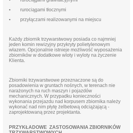
• rurociągami tłocznymi
• przyłączami realizowanymi na miejscu
Każdy zbiornik trzywarstwowy posiada co najmniej
jeden komin rewizyjny przykryty polietylenowym
włazem. Opcjonalnie istnieje możliwość wyposażenia
zbiorników w dodatkowe wloty i wyloty na życzenie
Klienta.
Zbiorniki trzywarstwowe przeznaczone są do
posadowienia w gruntach nośnych, w terenach nie
narażonych na ruch maszyn i pojazdów
mechanicznych. W przypadku konieczności
wykonania przejazdu nad korpusem zbiornika należy
wykonać nad nim płytę żelbetową odciążającą -
zaprojektowaną przez projektanta.
PRZYKŁADOWE ZASTOSOWANIA ZBIORNIKÓW
TRZYWARSTWOWYCH