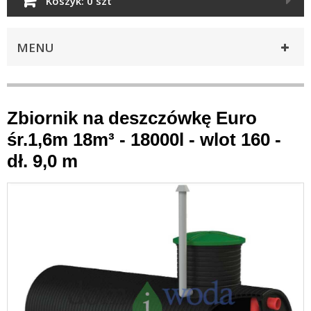
Koszyk:
0 szt
MENU
Zbiornik na deszczówkę Euro
śr.1,6m 18m³ - 18000l - wlot 160 -
dł. 9,0 m