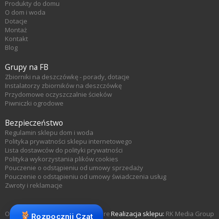
Produkty do domu
O dom i woda
Dotacje
Montaż
Kontakt
Blog
Grupy na FB
Zbiorniki na deszczówkę - porady, dotacje
Instalatorzy zbiorników na deszczówkę
Przydomowe oczyszczalnie ścieków
Piwniczki ogrodowe
Bezpieczeństwo
Regulamin sklepu dom i woda
Polityka prywatności sklepu internetowego
Lista dostawców do polityki prywatności
Polityka wykorzystania plików cookies
Pouczenie o odstąpieniu od umowy sprzedaży
Pouczenie o odstąpieniu od umowy świadczenia usług
Zwroty i reklamacje
Oprogramowanie sklepu KQS.store
Realizacja sklepu:
RK Media Group
Rozpocznij Czat