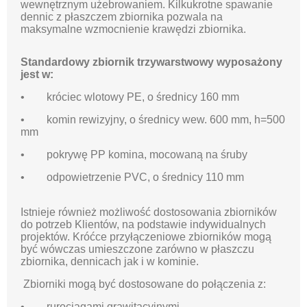
wewnętrznym użebrowaniem. Kilkukrotne spawanie
dennic z płaszczem zbiornika pozwala na
maksymalne wzmocnienie krawędzi zbiornika.
Standardowy zbiornik trzywarstwowy wyposażony
jest w:
• króciec wlotowy PE, o średnicy 160 mm
• komin rewizyjny, o średnicy wew. 600 mm, h=500
mm
• pokrywę PP komina, mocowaną na śruby
• odpowietrzenie PVC, o średnicy 110 mm
Istnieje również możliwość dostosowania zbiorników
do potrzeb Klientów, na podstawie indywidualnych
projektów. Króćce przyłączeniowe zbiorników mogą
być wówczas umieszczone zarówno w płaszczu
zbiornika, dennicach jak i w kominie.
Zbiorniki mogą być dostosowane do połączenia z:
• rurociągami grawitacyjnymi