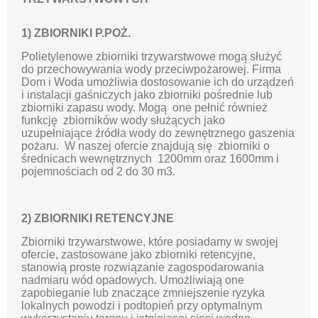
1) ZBIORNIKI P.POŻ.
Polietylenowe zbiorniki trzywarstwowe mogą służyć
do przechowywania wody przeciwpożarowej. Firma
Dom i Woda umożliwia dostosowanie ich do urządzeń
i instalacji gaśniczych jako zbiorniki pośrednie lub
zbiorniki zapasu wody. Mogą one pełnić również
funkcję zbiorników wody służących jako
uzupełniające źródła wody do zewnętrznego gaszenia
pożaru. W naszej ofercie znajdują się zbiorniki o
średnicach wewnętrznych 1200mm oraz 1600mm i
pojemnościach od 2 do 30 m3.
2) ZBIORNIKI RETENCYJNE
Zbiorniki trzywarstwowe, które posiadamy w swojej
ofercie, zastosowane jako zbiorniki retencyjne,
stanowią proste rozwiązanie zagospodarowania
nadmiaru wód opadowych. Umożliwiają one
zapobieganie lub znaczące zmniejszenie ryzyka
lokalnych powodzi i podtopień przy optymalnym