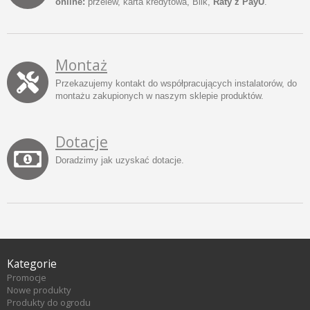
online:
przelew, karta kredytowa, Blik,
Raty z PayU
.
Montaż
Przekazujemy kontakt do współpracujących instalatorów, do
montażu zakupionych w naszym sklepie produktów.
Dotacje
Doradzimy jak uzyskać dotacje.
Kategorie
Promocje
Nowe produkty
Produkty do ogrodu