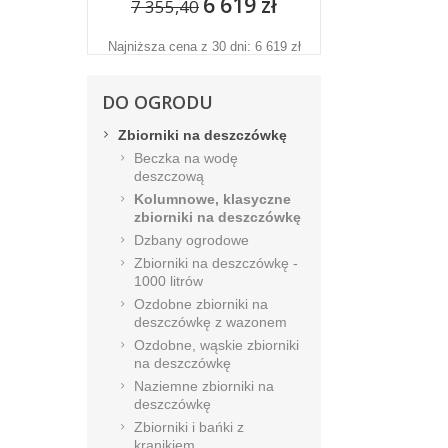
6 619 zł
7 355,40
Najniższa cena z 30 dni: 6 619 zł
DO OGRODU
Zbiorniki na deszczówkę
Beczka na wodę
deszczową
Kolumnowe, klasyczne
zbiorniki na deszczówkę
Dzbany ogrodowe
Zbiorniki na deszczówkę -
1000 litrów
Ozdobne zbiorniki na
deszczówkę z wazonem
Ozdobne, wąskie zbiorniki
na deszczówkę
Naziemne zbiorniki na
deszczówkę
Zbiorniki i bańki z
kranikiem