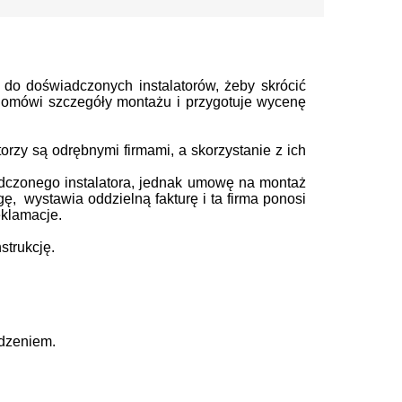
t
do doświadczonych instalatorów, żeby skrócić
ę, omówi szczegóły montażu i przygotuje wycenę
rzy są odrębnymi firmami, a skorzystanie z ich
dczonego instalatora, jednak umowę na montaż
gę, wystawia oddzielną fakturę i ta firma ponosi
eklamacje.
strukcję.
odzeniem.