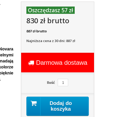
y
Oszczędzasz 57 zł
830 zł brutto
887 zł brutto
Najniższa cena z 30 dni: 887 zł
Novara
elnymi
nadają
Darmowa dostawa
kolorze
ięknie
.
Ilość
Dodaj do
koszyka