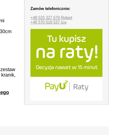
Zamów telefonicznie:
+48 533 327 679 Robert
mi
+48 570 018 537 Iza
 30cm
 zestaw
kranik,
nego