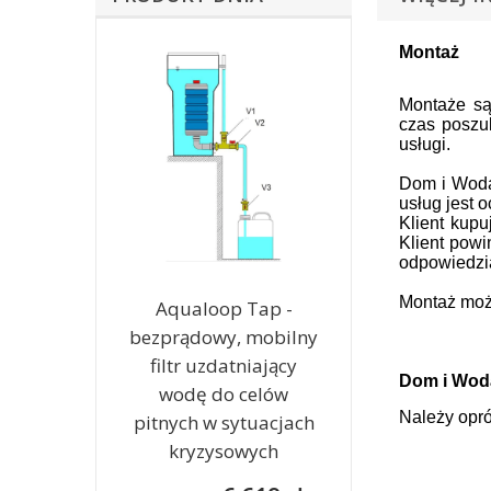
Montaż
Montaże są
czas poszu
usługi.
Dom i Woda 
usług jest 
Klient kup
Klient powi
odpowiedzia
Montaż może
Aqualoop Tap -
bezprądowy, mobilny
filtr uzdatniający
Dom i Woda
wodę do celów
Należy opró
pitnych w sytuacjach
kryzysowych