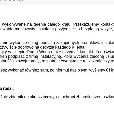
 wykonywane na terenie całego kraju.
Przekazujemy kontak
kiwania montażysty.
Instalator przyjedzie na bezpłatną wizyt
nie wykonuje usług montażu zakupionych produktów. Instalato
oczywiście dobrowolną decyzją każdego Klienta.
ujący w sklepie Dom i Woda może otrzymać kontakt do doświa
nien podpisać z firmą instalacyjną, która wycenia zleconą usłu
lność za swoją pracę, rozpatruje ewentualne roszczenia czy r
sz wykonać również sam, poinformuj nas o tym, wyślemy Ci in
 radzi:
żnić zbiornik na okres zimowy, co uchroni zbiornik przed uszk