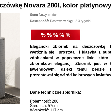
czówkę Novara 280l, kolor platynow
Stan:
Nowy produkt
Dostępność:
Dostawa w ciągu 2-3 tygodni
Elegancki zbiornik na deszczówkę 
wyróżnia się prostotą i klasyką z subt
zdobieniami w poprzeczne linie, które 
zbiornikowi elegancji. Zbiornik jest w 
lawendowym, dzięki temu będzie p
prezentował się wśród kolorowych kwiatów
Dane techniczne zbiornika:
Pojemność: 280l
Średnica: 57cm
Wysokość: 117 cm