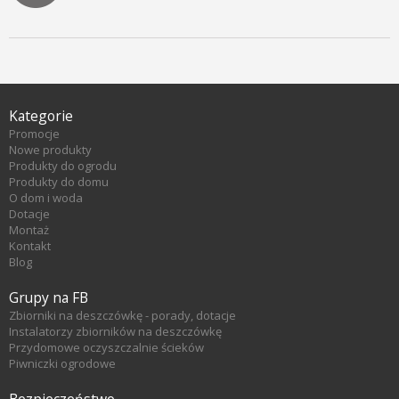
Kategorie
Promocje
Nowe produkty
Produkty do ogrodu
Produkty do domu
O dom i woda
Dotacje
Montaż
Kontakt
Blog
Grupy na FB
Zbiorniki na deszczówkę - porady, dotacje
Instalatorzy zbiorników na deszczówkę
Przydomowe oczyszczalnie ścieków
Piwniczki ogrodowe
Bezpieczeństwo