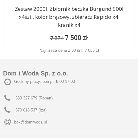
Zestaw 2000l. Zbiornik beczka Burgund 500l
x4szt., kolor brązowy, zbieracz Rapido x4,
kranik x4
7 500 zł
7 874
Najniższa cena z 30 dni: 7 055 zł
Dom i Woda Sp. z o.o.
Godziny pracy: pon-pt: 8.00-17.00
533 327 679 (Robert)
570 018 537 (Iza)
bok@domiwoda.pl