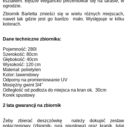
kształtem. Będzie elegancko prezentował się na tarasie, w
ogrodzie.
Zbiornik Barletta zmieści się w wielu różnych miejscach,
nawet tak gdzie jest go bardzo mało. Występuje w kilku
kolorach.
Dane techniczne zbiornika:
Pojemność: 280l
Szerokość: 80cm
Głębokość: 40cm
Wysokość: 120 cm
Materiał: polietylen
Kolor: lawendowy
Odporny na promieniowanie UV
Mosiężny gwint 3/4''
Odległość od podłoża do miejsca na kran ok. 30cm
Korek spustowy
2 lata gwarancji na zbiornik
Żeby zbierać deszczówkę należy dokupić zestaw
połączeniowy (zbiornik- rura spustowa) oraz kranik, tutaj