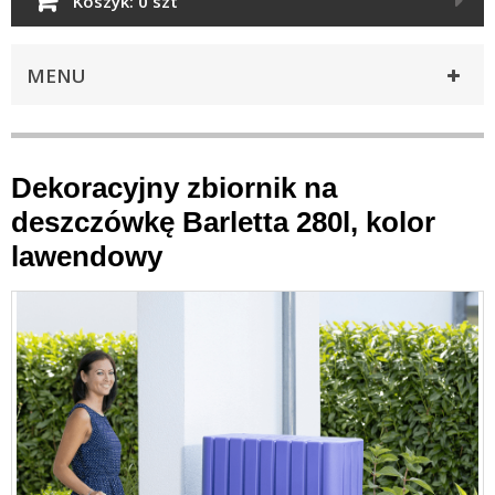
Koszyk:
0 szt
MENU
Dekoracyjny zbiornik na
deszczówkę Barletta 280l, kolor
lawendowy