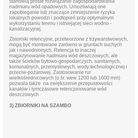
stanowią proste rozwiązanie zagospodarowania
nadmiaru wód opadowych. Umożliwiają one
zapobieganie lub znaczące zmniejszenie ryzyka
lokalnych powodzi i podtopień przy optymalnym
wykorzystaniu terenu i istniejącej sieci wodno -
kanalizacyjnej.
Zbiorniki retencyjne, przetworzone z trzywarstwowych,
mogą być montowane zarówno w gruntach suchych
jak i nawodnionych. Retencja to inaczej
magazynowanie nadmiaru wód deszczowych, ale
także ścieków bytowo-gospodarczych, sanitarnych,
komunalnych, przemysłowych, wody technologicznej i
przeciw-pożarowej. Zastosowanie rur
wielkośrednicowych (o śr. wew 1200 lub 1600 mm)
pozwala także na zwiększenie przepustowości
kanałów i tymczasowe retencjonowanie wód
deszczowych
3) ZBIORNIKI NA SZAMBO