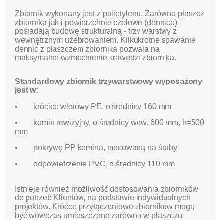
Zbiornik wykonany jest z polietylenu. Zarówno płaszcz
zbiornika jak i powierzchnie czołowe (dennice)
posiadają budowę strukturalną - trzy warstwy z
wewnętrznym użebrowaniem. Kilkukrotne spawanie
dennic z płaszczem zbiornika pozwala na
maksymalne wzmocnienie krawędzi zbiornika.
Standardowy zbiornik trzywarstwowy wyposażony
jest w:
• króciec wlotowy PE, o średnicy 160 mm
• komin rewizyjny, o średnicy wew. 600 mm, h=500
mm
• pokrywę PP komina, mocowaną na śruby
• odpowietrzenie PVC, o średnicy 110 mm
Istnieje również możliwość dostosowania zbiorników
do potrzeb Klientów, na podstawie indywidualnych
projektów. Króćce przyłączeniowe zbiorników mogą
być wówczas umieszczone zarówno w płaszczu