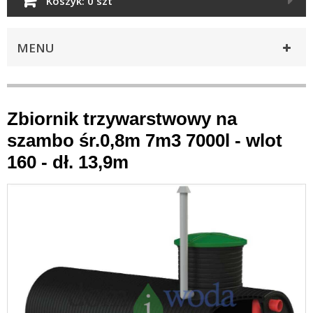
Koszyk:
0 szt
MENU
Zbiornik trzywarstwowy na
szambo śr.0,8m 7m3 7000l - wlot
160 - dł. 13,9m