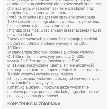
odpornością na większość niebezpiecznych substancji
chemicznych, w szerokim zakresie ich stężeń oraz
obojętnością na środowisko naturalne.
Potrójna ścianka i połączenia spawane gwarantują
100% szczelności,długi okres trwałości i użytkowania.
Lekka konstrukcja, ułatwia transport
i montaż oraz możliwość zmiany przeznaczenia nawet
po wielu latach.
Zakres oferowanych pojemności obejmuje przedział
od 2m3 do 30m3 o średnicy wewnętrznej 1200 i
1600mm.
W standardzie zbiorniki posiadają króciec wlotowy
Ø=160mm, komin rewizyjny średnicy Ø=600mm i
wysokości 0,5m oraz odpowietrzenie PVC
Ø=110mm. Na życzenie Klienta istnieje możliwość
dozbrojenia zbiornika, poprzez zwiększenia ilości jak i
średnic wlotów i wylotów oraz miejsca
ich usytuowania, wstawienia przegród wewnętrznych
oraz kominów rewizyjnych.
Konstrukcja układu umożliwia także wykonanie
przelewu poprzez podłączenie kolejnego zbiornika w
celu zwiększenia pojemności.
KONSTRUKCJA ZBIORNIKA