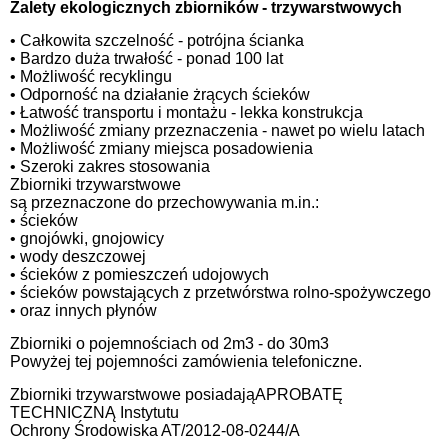
Zalety ekologicznych zbiorników - trzywarstwowych
• Całkowita szczelność - potrójna ścianka
• Bardzo duża trwałość - ponad 100 lat
• Możliwość recyklingu
• Odporność na działanie żrących ścieków
• Łatwość transportu i montażu - lekka konstrukcja
• Możliwość zmiany przeznaczenia - nawet po wielu latach
• Możliwość zmiany miejsca posadowienia
• Szeroki zakres stosowania
Zbiorniki trzywarstwowe
są przeznaczone do przechowywania m.in.:
• ścieków
• gnojówki, gnojowicy
• wody deszczowej
• ścieków z pomieszczeń udojowych
• ścieków powstających z przetwórstwa rolno-spożywczego
• oraz innych płynów
Zbiorniki o pojemnościach od 2m3 - do 30m3
Powyżej tej pojemności zamówienia telefoniczne.
Zbiorniki trzywarstwowe posiadająAPROBATĘ
TECHNICZNĄ Instytutu
Ochrony Środowiska AT/2012-08-0244/A