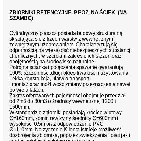
ZBIORNIKI RETENCYJNE, P.POŻ, NA ŚCIEKI (NA
SZAMBO)
Cylindryczny płaszcz posiada budowę strukturalną,
składającą się z trzech warstw z wewnętrznym i
zewnętrznym użebrowaniem. Charakteryzują się
odpornością na większość niebezpiecznych substancji
chemicznych, w szerokim zakresie ich stężeń oraz
obojętnością na środowisko naturalne.
Potrójna ścianka i połączenia spawane gwarantują
100% szczelności,długi okres trwałości i użytkowania.
Lekka konstrukcja, ułatwia transport
i montaż oraz możliwość zmiany przeznaczenia nawet
po wielu latach.
Zakres oferowanych pojemności obejmuje przedział
od 2m3 do 30m3 o średnicy wewnętrznej 1200 i
1600mm.
W standardzie zbiorniki posiadają króciec wlotowy
Ø=160mm, komin rewizyjny średnicy Ø=600mm i
wysokości 0,5m oraz odpowietrzenie PVC
Ø=110mm. Na życzenie Klienta istnieje możliwość
dozbrojenia zbiornika, poprzez zwiększenia ilości jak i
średnic wlotów i wylotów oraz miejsca