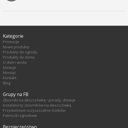
Kategorie
Promocje
Nowe produkty
Produkty do ogrodu
Produkty do domu
O dom i woda
Dotacje
Montaż
Kontakt
Blog
Grupy na FB
Zbiorniki na deszczówkę - porady, dotacje
Instalatorzy zbiorników na deszczówkę
Przydomowe oczyszczalnie ścieków
Piwniczki ogrodowe
Bezpieczeństwo