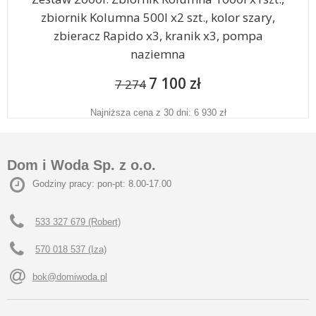
zbiornik Kolumna 500l x2 szt., kolor szary,
zbieracz Rapido x3, kranik x3, pompa
naziemna
7 100 zł
7 274
Najniższa cena z 30 dni: 6 930 zł
Dom i Woda Sp. z o.o.
Godziny pracy: pon-pt: 8.00-17.00
533 327 679 (Robert)
570 018 537 (Iza)
bok@domiwoda.pl