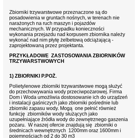
Zbiorniki trzywarstwowe przeznaczone są do
posadowienia w gruntach nośnych, w terenach nie
narażonych na ruch maszyn i pojazdów
mechanicznych. W przypadku konieczności
wykonania przejazdu nad korpusem zbiornika należy
wykonać nad nim płytę żelbetową odciążającą -
zaprojektowaną przez projektanta.
PRZYKŁADOWE ZASTOSOWANIA ZBIORNIKÓW
TRZYWARSTWOWYCH
1) ZBIORNIKI P.POŻ.
Polietylenowe zbiorniki trzywarstwowe mogą służyć
do przechowywania wody przeciwpożarowej. Firma
Dom i Woda umożliwia dostosowanie ich do urządzeń
i instalacji gaśniczych jako zbiorniki pośrednie lub
zbiorniki zapasu wody. Mogą one pełnić również
funkcję zbiorników wody służących jako
uzupełniające źródła wody do zewnętrznego gaszenia
pożaru. W naszej ofercie znajdują się zbiorniki o
średnicach wewnętrznych 1200mm oraz 1600mm i
pojemnościach od 2 do 30 m3