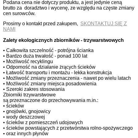
Podana cena nie dotyczy produktu, a jest jedynie ceną
brutto za doradztwo i wycenę, ze względu na częste zmiany
cen surowców.
Prosimy o kontakt przed zakupem,
SKONTAKTUJ SIĘ Z
NAMI
Zalety ekologicznych zbiorników - trzywarstwowych
• Całkowita szczelność - potrójna ścianka
• Bardzo duża trwałość - ponad 100 lat
• Możliwość recyklingu
• Odporność na działanie żrących ścieków
• Łatwość transportu i montażu - lekka konstrukcja
• Możliwość zmiany przeznaczenia - nawet po wielu latach
• Możliwość zmiany miejsca posadowienia
• Szeroki zakres stosowania
Zbiorniki trzywarstwowe
są przeznaczone do przechowywania m.in.:
• ścieków
• gnojówki, gnojowicy
• wody deszczowej
• ścieków z pomieszczeń udojowych
• ścieków powstających z przetwórstwa rolno-spożywczego
• oraz innych płynów