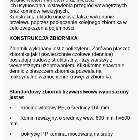
ich usytuowania, wstawienia przegród wewnętrznych
oraz kominów rewizyjnych.
Konstrukcja układu umożliwia także wykonanie
przelewu poprzez podłączenie kolejnego zbiornika w
celu zwiększenia pojemności.
KONSTRUKCJA ZBIORNIKA
Zbiornik wykonany jest z polietylenu. Zarówno płaszcz
zbiornika jak i powierzchnie czołowe (dennice)
posiadają budowę strukturalną - trzy warstwy z
wewnętrznym użebrowaniem. Kilkukrotne spawanie
dennic z płaszczem zbiornika pozwala na
maksymalne wzmocnienie krawędzi zbiornika.
Standardowy zbiornik trzywarstwowy wyposażony
jest w:
• króciec wlotowy PE, o średnicy 160 mm
• komin rewizyjny, o średnicy wew. 600 mm, h=500
mm
• pokrywę PP komina, mocowaną na śruby