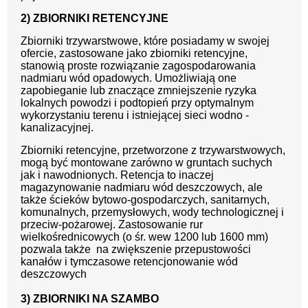
2) ZBIORNIKI RETENCYJNE
Zbiorniki trzywarstwowe, które posiadamy w swojej
ofercie, zastosowane jako zbiorniki retencyjne,
stanowią proste rozwiązanie zagospodarowania
nadmiaru wód opadowych. Umożliwiają one
zapobieganie lub znaczące zmniejszenie ryzyka
lokalnych powodzi i podtopień przy optymalnym
wykorzystaniu terenu i istniejącej sieci wodno -
kanalizacyjnej.
Zbiorniki retencyjne, przetworzone z trzywarstwowych,
mogą być montowane zarówno w gruntach suchych
jak i nawodnionych. Retencja to inaczej
magazynowanie nadmiaru wód deszczowych, ale
także ścieków bytowo-gospodarczych, sanitarnych,
komunalnych, przemysłowych, wody technologicznej i
przeciw-pożarowej. Zastosowanie rur
wielkośrednicowych (o śr. wew 1200 lub 1600 mm)
pozwala także na zwiększenie przepustowości
kanałów i tymczasowe retencjonowanie wód
deszczowych
3) ZBIORNIKI NA SZAMBO