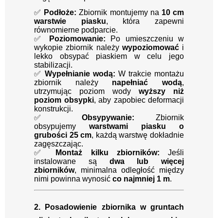
✅
Podłoże:
Zbiornik montujemy na
10 cm
warstwie piasku
, która zapewni
równomierne podparcie.
✅
Poziomowanie:
Po umieszczeniu w
wykopie zbiornik należy
wypoziomować
i
lekko obsypać piaskiem w celu jego
stabilizacji.
✅
Wypełnianie wodą:
W trakcie montażu
zbiornik należy
napełniać wodą
,
utrzymując poziom wody
wyższy niż
poziom obsypki
, aby zapobiec deformacji
konstrukcji.
✅
Obsypywanie:
Zbiornik
obsypujemy
warstwami piasku o
grubości 25 cm
, każdą warstwę dokładnie
zagęszczając.
✅
Montaż kilku zbiorników:
Jeśli
instalowane są
dwa lub więcej
zbiorników
, minimalna odległość między
nimi powinna wynosić
co najmniej 1 m
.
2. Posadowienie zbiornika w gruntach