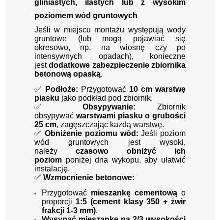
gliniastych, ilastych lub z wysokim
poziomem wód gruntowych
Jeśli w miejscu montażu występują wody
gruntowe (lub mogą pojawiać się
okresowo, np. na wiosnę czy po
intensywnych opadach), konieczne
jest
dodatkowe zabezpieczenie zbiornika
betonową opaską
.
✅
Podłoże:
Przygotować
10 cm warstwę
piasku
jako podkład pod zbiornik.
✅
Obsypywanie:
Zbiornik
obsypywać
warstwami piasku o grubości
25 cm
, zagęszczając każdą warstwę.
✅
Obniżenie poziomu wód:
Jeśli poziom
wód gruntowych jest wysoki,
należy
czasowo obniżyć ich
poziom
poniżej dna wykopu, aby ułatwić
instalację.
✅
Wzmocnienie betonowe:
Przygotować
mieszankę cementową
o
proporcji
1:5 (cement klasy 350 + żwir
frakcji 1-3 mm)
.
Wysypać mieszankę na 2/3 wysokości