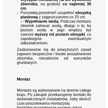
zbiornika
, na grubość
co najmniej 30
cm
.
Pozostałą przestrzeń uzupełnić
obsypką
piaskową
z zagęszczaniem co 25 cm.
✅
Wypełnianie wodą:
Podczas montażu
zbiornik zalewać wodą, dbając o to, by
poziom wody w jego wnętrzu był
zawsze
wyższy niż poziom obsypki
, co
zapobiegnie ewentualnym
odkształceniom.
Zastosowanie się do powyższych zasad
zapewni bezpieczne i trwałe posadowienie
zbiornika, niezależnie od warunków
gruntowych.
Montaż
Montaże są wykonywane na terenie całego
kraju.
Po zakupie przekazujemy kontakt
do
doświadczonych instalatorów, żeby skrócić
czas poszukiwania montażysty.
Instalator przygotowuje wycenę usługi.