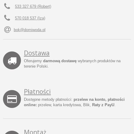
533 327 679 (Robert)
570 018 537 (Iza)
bok@domiwoda.pl
Dostawa
Oferujemy
darmową dostawę
wybranych produktów na
terenie Polski.
Płatności
Dostępne metody płatności:
przelew na konto, płatności
online:
przelew, karta kredytowa, Blik,
Raty z PayU
.
Montaż