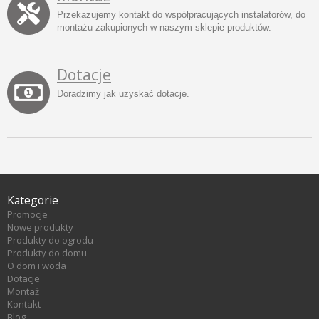
Przekazujemy kontakt do współpracujących instalatorów, do
montażu zakupionych w naszym sklepie produktów.
Dotacje
Doradzimy jak uzyskać dotacje.
Kategorie
Promocje
Nowe produkty
Produkty do ogrodu
Produkty do domu
O dom i woda
Dotacje
Montaż
Kontakt
Blog