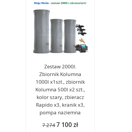
Zestaw 2000l.
Zbiornik Kolumna
1000l x1szt., zbiornik
Kolumna 500l x2 szt.,
kolor szary, zbieracz
Rapido x3, kranik x3,
pompa naziemna
7 100 zł
7 274