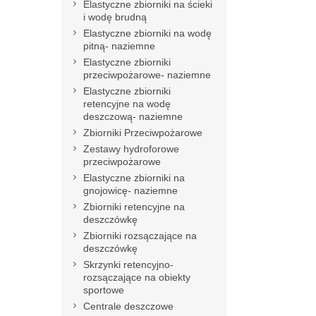
Elastyczne zbiorniki na ścieki
i wodę brudną
Elastyczne zbiorniki na wodę
pitną- naziemne
Elastyczne zbiorniki
przeciwpożarowe- naziemne
Elastyczne zbiorniki
retencyjne na wodę
deszczową- naziemne
Zbiorniki Przeciwpożarowe
Zestawy hydroforowe
przeciwpożarowe
Elastyczne zbiorniki na
gnojowicę- naziemne
Zbiorniki retencyjne na
deszczówkę
Zbiorniki rozsączające na
deszczówkę
Skrzynki retencyjno-
rozsączające na obiekty
sportowe
Centrale deszczowe