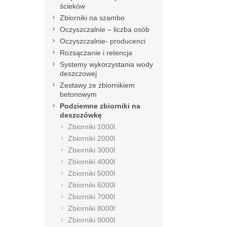
ścieków
Zbiorniki na szambo
Oczyszczalnie – liczba osób
Oczyszczalnie- producenci
Rozsączanie i retencja
Systemy wykorzystania wody
deszczowej
Zestawy ze zbiornikiem
betonowym
Podziemne zbiorniki na
deszczówkę
Zbiorniki 1000l
Zbiorniki 2000l
Zbiorniki 3000l
Zbiorniki 4000l
Zbiorniki 5000l
Zbiorniki 6000l
Zbiorniki 7000l
Zbiorniki 8000l
Zbiorniki 9000l