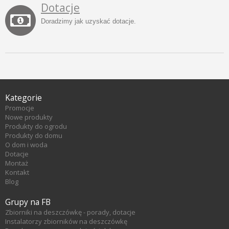
Dotacje
Doradzimy jak uzyskać dotacje.
Kategorie
Promocje
Nowe produkty
Produkty do ogrodu
Produkty do domu
O dom i woda
Dotacje
Montaż
Kontakt
Blog
Grupy na FB
Zbiorniki na deszczówkę - porady, dotacje
Instalatorzy zbiorników na deszczówkę