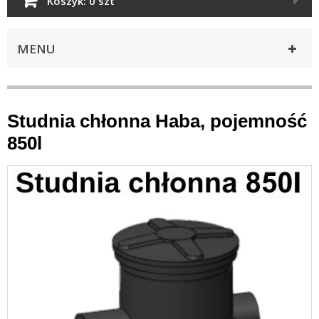
Koszyk:
0 szt
MENU
Studnia chłonna Haba, pojemność
850l