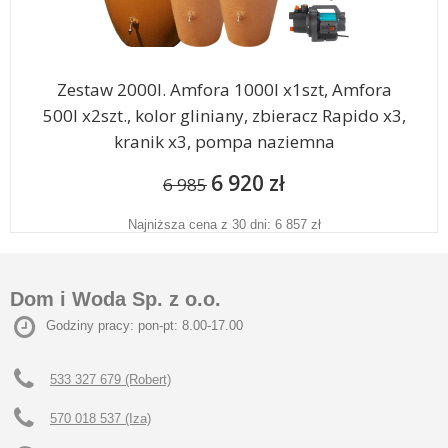
Zestaw 2000l. Amfora 1000l x1szt, Amfora
500l x2szt., kolor gliniany, zbieracz Rapido x3,
kranik x3, pompa naziemna
6 920 zł
6 985
Najniższa cena z 30 dni: 6 857 zł
Dom i Woda Sp. z o.o.
Godziny pracy: pon-pt: 8.00-17.00
533 327 679 (Robert)
570 018 537 (Iza)