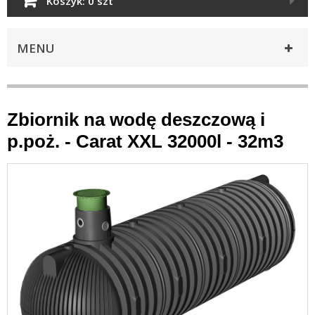
Koszyk:
0 szt
MENU
Zbiornik na wodę deszczową i
p.poż. - Carat XXL 32000l - 32m3