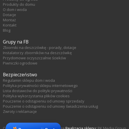
Produkty do domu
O dom i woda
Dotacje
Montaż
Kontakt
Blog
Grupy na FB
Zbiorniki na deszczówkę - porady, dotacje
Instalatorzy zbiorników na deszczówkę
Przydomowe oczyszczalnie ścieków
Piwniczki ogrodowe
Bezpieczeństwo
Regulamin sklepu dom i woda
Polityka prywatności sklepu internetowego
Lista dostawców do polityki prywatności
Polityka wykorzystania plików cookies
Pouczenie o odstąpieniu od umowy sprzedaży
Pouczenie o odstąpieniu od umowy świadczenia usług
Zwroty i reklamacje
Oprogramowanie sklepu KQS.store
Realizacja sklepu:
RK Media Group