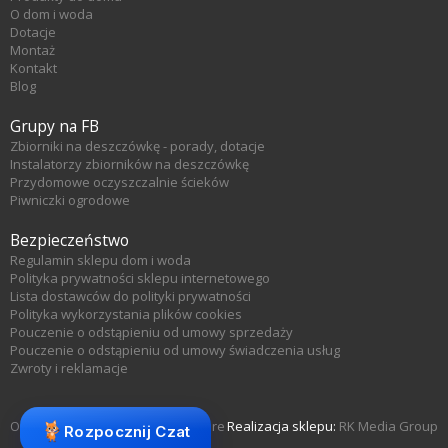
O dom i woda
Dotacje
Montaż
Kontakt
Blog
Grupy na FB
Zbiorniki na deszczówkę - porady, dotacje
Instalatorzy zbiorników na deszczówkę
Przydomowe oczyszczalnie ścieków
Piwniczki ogrodowe
Bezpieczeństwo
Regulamin sklepu dom i woda
Polityka prywatności sklepu internetowego
Lista dostawców do polityki prywatności
Polityka wykorzystania plików cookies
Pouczenie o odstąpieniu od umowy sprzedaży
Pouczenie o odstąpieniu od umowy świadczenia usług
Zwroty i reklamacje
Oprogramowanie sklepu KQS.store
Realizacja sklepu:
RK Media Group
Rozpocznij Czat