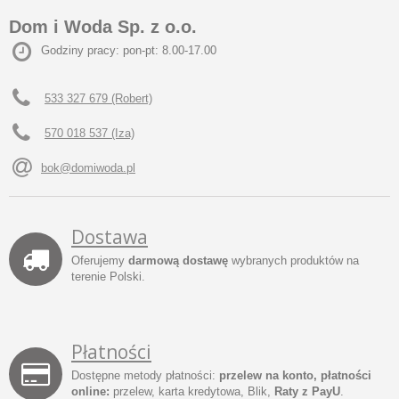
Dom i Woda Sp. z o.o.
Godziny pracy: pon-pt: 8.00-17.00
533 327 679 (Robert)
570 018 537 (Iza)
bok@domiwoda.pl
Dostawa
Oferujemy
darmową dostawę
wybranych produktów na
terenie Polski.
Płatności
Dostępne metody płatności:
przelew na konto, płatności
online:
przelew, karta kredytowa, Blik,
Raty z PayU
.