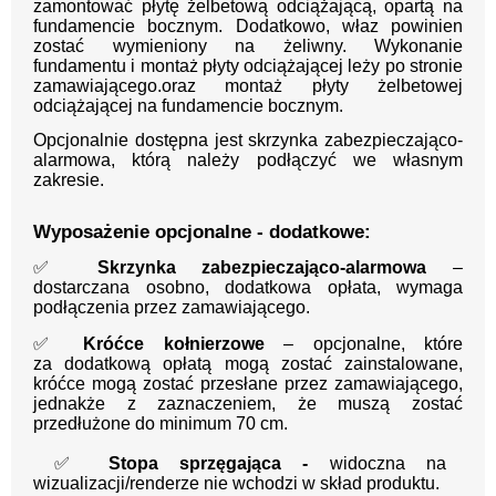
zamontować płytę żelbetową odciążającą, opartą na
fundamencie bocznym. Dodatkowo, właz powinien
zostać wymieniony na żeliwny. Wykonanie
fundamentu i montaż płyty odciążającej leży po stronie
zamawiającego.oraz montaż płyty żelbetowej
odciążającej na fundamencie bocznym.
Opcjonalnie dostępna jest skrzynka zabezpieczająco-
alarmowa, którą należy podłączyć we własnym
zakresie.
Wyposażenie opcjonalne - dodatkowe:
✅
Skrzynka zabezpieczająco-alarmowa
–
dostarczana osobno, dodatkowa opłata, wymaga
podłączenia przez zamawiającego.
✅
Króćce kołnierzowe
– opcjonalne, które
za
dodatkową opłatą mogą zostać zainstalowane,
króćce mogą zostać przesłane przez zamawiającego,
jednakże z
zaznaczeniem, że muszą zostać
przedłużone do minimu
m 70 cm.
✅
Stopa sprzęgająca -
widoczna na
wizualizacji/renderze nie wchodzi w skład produktu.