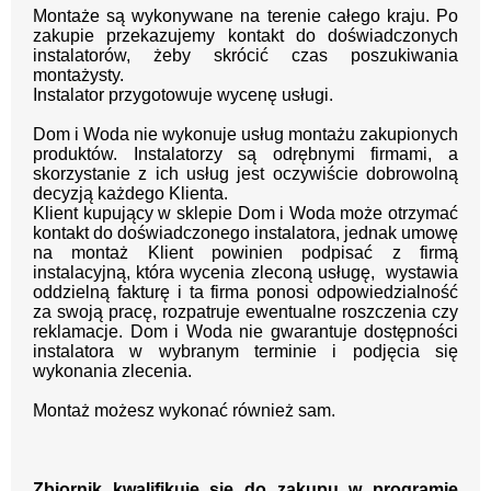
Montaże są wykonywane na terenie całego kraju.
Po
zakupie przekazujemy kontakt
do doświadczonych
instalatorów, żeby skrócić czas poszukiwania
montażysty.
Instalator przygotowuje wycenę usługi.
Dom i Woda nie wykonuje usług montażu zakupionych
produktów. Instalatorzy są odrębnymi firmami, a
skorzystanie z ich usług jest oczywiście dobrowolną
decyzją każdego Klienta.
Klient kupujący w sklepie Dom i Woda może otrzymać
kontakt do doświadczonego instalatora, jednak umowę
na montaż Klient powinien podpisać z firmą
instalacyjną, która wycenia zleconą usługę, wystawia
oddzielną fakturę i ta firma ponosi odpowiedzialność
za swoją pracę, rozpatruje ewentualne roszczenia czy
reklamacje. Dom i Woda nie gwarantuje dostępności
instalatora w wybranym terminie i podjęcia się
wykonania zlecenia.
Montaż możesz wykonać również sam.
Zbiornik kwalifikuje się do zakupu w programie