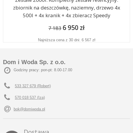
zbiornik na deszczówkę, naziemny, drzewo 4x
500l + 4x kranik + 4x zbieracz Speedy
6 950 zł
7 183
Najniższa cena z 30 dni: 6 567 zł
Dom i Woda Sp. z o.o.
Godziny pracy: pon-pt: 8.00-17.00
533 327 679 (Robert)
570 018 537 (Iza)
bok@domiwoda.pl
Dostawa