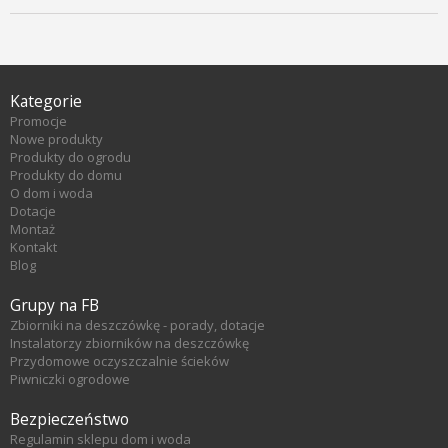
Kategorie
Promocje
Nowe produkty
Produkty do ogrodu
Produkty do domu
O dom i woda
Dotacje
Montaż
Kontakt
Blog
Grupy na FB
Zbiorniki na deszczówkę - porady, dotacje
Instalatorzy zbiorników na deszczówkę
Przydomowe oczyszczalnie ścieków
Piwniczki ogrodowe
Bezpieczeństwo
Regulamin sklepu dom i woda