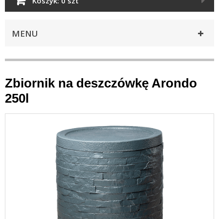
Koszyk:
0 szt
MENU
Zbiornik na deszczówkę Arondo
250l