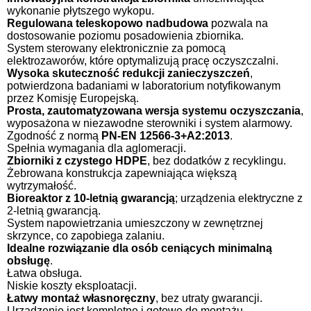
wykonanie płytszego wykopu.
Regulowana teleskopowo nadbudowa
pozwala na
dostosowanie poziomu posadowienia zbiornika.
System sterowany elektronicznie za pomocą
elektrozaworów, które optymalizują pracę oczyszczalni.
Wysoka skuteczność redukcji zanieczyszczeń
,
potwierdzona badaniami w laboratorium notyfikowanym
przez Komisję Europejską.
Prosta, zautomatyzowana wersja systemu oczyszczania
,
wyposażona w niezawodne sterowniki i system alarmowy.
Zgodność z normą
PN-EN 12566-3+A2:2013
.
Spełnia wymagania dla aglomeracji.
Zbiorniki z czystego HDPE
, bez dodatków z recyklingu.
Żebrowana konstrukcja zapewniająca większą
wytrzymałość.
Bioreaktor z 10-letnią gwarancją
; urządzenia elektryczne z
2-letnią gwarancją.
System napowietrzania umieszczony w zewnętrznej
skrzynce, co zapobiega zalaniu.
Idealne rozwiązanie dla osób ceniących minimalną
obsługę
.
Łatwa obsługa.
Niskie koszty eksploatacji.
Łatwy montaż własnoręczny
, bez utraty gwarancji.
Urządzenie jest kompletne i gotowe do montażu.