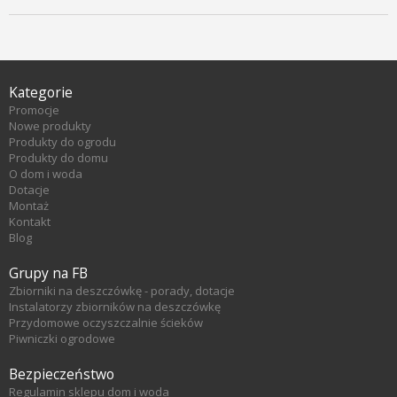
Kategorie
Promocje
Nowe produkty
Produkty do ogrodu
Produkty do domu
O dom i woda
Dotacje
Montaż
Kontakt
Blog
Grupy na FB
Zbiorniki na deszczówkę - porady, dotacje
Instalatorzy zbiorników na deszczówkę
Przydomowe oczyszczalnie ścieków
Piwniczki ogrodowe
Bezpieczeństwo
Regulamin sklepu dom i woda