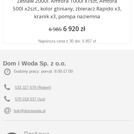
Zestaw 2000l. Amfora 1000l x1szt, Amfora
500l x2szt., kolor gliniany, zbieracz Rapido x3,
kranik x3, pompa naziemna
6 920 zł
6 985
Najniższa cena z 30 dni: 6 857 zł
Dom i Woda Sp. z o.o.
Godziny pracy: pon-pt: 8.00-17.00
533 327 679 (Robert)
570 018 537 (Iza)
bok@domiwoda.pl
Dostawa