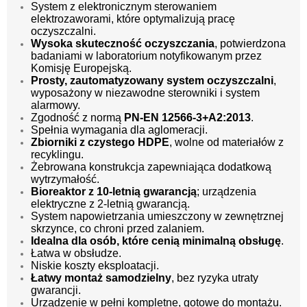
System z elektronicznym sterowaniem
elektrozaworami, które optymalizują pracę
oczyszczalni.
Wysoka skuteczność oczyszczania
, potwierdzona
badaniami w laboratorium notyfikowanym przez
Komisję Europejską.
Prosty, zautomatyzowany system oczyszczalni
,
wyposażony w niezawodne sterowniki i system
alarmowy.
Zgodność z normą
PN-EN 12566-3+A2:2013
.
Spełnia wymagania dla aglomeracji.
Zbiorniki z czystego HDPE
, wolne od materiałów z
recyklingu.
Żebrowana konstrukcja zapewniająca dodatkową
wytrzymałość.
Bioreaktor z 10-letnią gwarancją
; urządzenia
elektryczne z 2-letnią gwarancją.
System napowietrzania umieszczony w zewnętrznej
skrzynce, co chroni przed zalaniem.
Idealna dla osób, które cenią minimalną obsługę
.
Łatwa w obsłudze.
Niskie koszty eksploatacji.
Łatwy montaż samodzielny
, bez ryzyka utraty
gwarancji.
Urządzenie w pełni kompletne, gotowe do montażu.