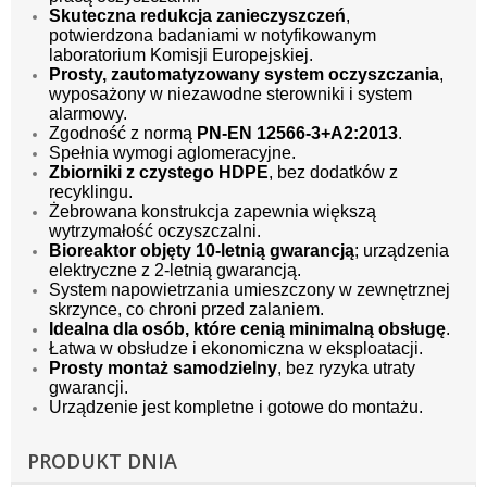
Skuteczna redukcja zanieczyszczeń
,
potwierdzona badaniami w notyfikowanym
laboratorium Komisji Europejskiej.
Prosty, zautomatyzowany system oczyszczania
,
wyposażony w niezawodne sterowniki i system
alarmowy.
Zgodność z normą
PN-EN 12566-3+A2:2013
.
Spełnia wymogi aglomeracyjne.
Zbiorniki z czystego HDPE
, bez dodatków z
recyklingu.
Żebrowana konstrukcja zapewnia większą
wytrzymałość oczyszczalni.
Bioreaktor objęty 10-letnią gwarancją
; urządzenia
elektryczne z 2-letnią gwarancją.
System napowietrzania umieszczony w zewnętrznej
skrzynce, co chroni przed zalaniem.
Idealna dla osób, które cenią minimalną obsługę
.
Łatwa w obsłudze i ekonomiczna w eksploatacji.
Prosty montaż samodzielny
, bez ryzyka utraty
gwarancji.
Urządzenie jest kompletne i gotowe do montażu.
PRODUKT DNIA