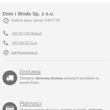
Dom i Woda Sp. z o.o.
Godziny pracy: pon-pt: 8.00-17.00
533 327 679 (Robert)
570 018 537 (Iza)
bok@domiwoda.pl
Dostawa
Oferujemy
darmową dostawę
wybranych produktów na
terenie Polski.
Płatności
Dostępne metody płatności:
przelew na konto, płatności