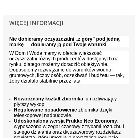
WIĘCEJ INFORMACJI
Nie dobieramy oczyszczalni „z góry” pod jedną
markę — dobieramy ją pod Twoje warunki.
W Dom i Woda mamy w ofercie większość
oczyszczalni różnych producentów dostępnych na
rynku, dlatego możemy doradzić obiektywnie.
Dopasujemy rozwiązanie do warunków wodno-
gruntowych, liczby osób, oczekiwań i budżetu — tak,
żeby działało stabilnie przez lata.
Nowoczesny kształt zbiornika
, umożliwiający
płytszy wykop.
Regulowane posadowienie
zbiornika dzięki
teleskopowej nadbudowie.
Udoskonalona wersja Frukko Neo Economy
,
wyposażona w zegar czasowy z trybami rozruchu i
stałego działania oraz dwuzaworowy rozdzielacz
powietrza, który umożliwia precyzyjną regulację