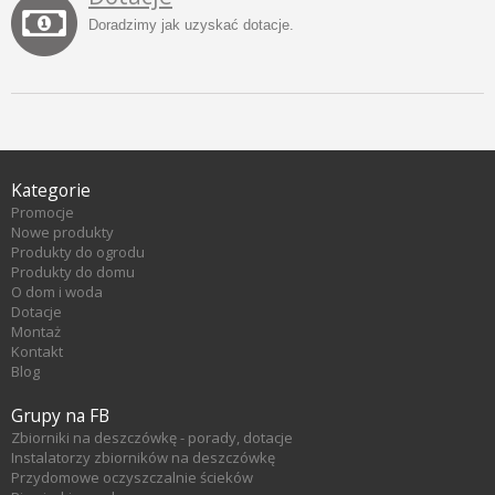
Doradzimy jak uzyskać dotacje.
Kategorie
Promocje
Nowe produkty
Produkty do ogrodu
Produkty do domu
O dom i woda
Dotacje
Montaż
Kontakt
Blog
Grupy na FB
Zbiorniki na deszczówkę - porady, dotacje
Instalatorzy zbiorników na deszczówkę
Przydomowe oczyszczalnie ścieków