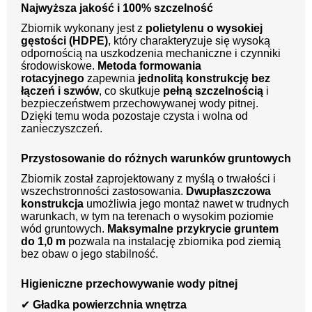
Najwyższa jakość i 100% szczelność
Zbiornik wykonany jest z
polietylenu o wysokiej
gęstości (HDPE)
, który charakteryzuje się wysoką
odpornością na uszkodzenia mechaniczne i czynniki
środowiskowe.
Metoda formowania
rotacyjnego
zapewnia
jednolitą konstrukcję bez
łączeń i szwów
, co skutkuje
pełną szczelnością
i
bezpieczeństwem przechowywanej wody pitnej.
Dzięki temu woda pozostaje czysta i wolna od
zanieczyszczeń.
Przystosowanie do różnych warunków gruntowych
Zbiornik został zaprojektowany z myślą o trwałości i
wszechstronności zastosowania.
Dwupłaszczowa
konstrukcja
umożliwia jego montaż nawet w trudnych
warunkach, w tym na terenach o wysokim poziomie
wód gruntowych.
Maksymalne przykrycie gruntem
do 1,0 m
pozwala na instalację zbiornika pod ziemią
bez obaw o jego stabilność.
Higieniczne przechowywanie wody pitnej
✔
Gładka powierzchnia wnętrza