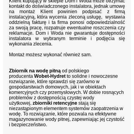
Klient kupujący w sklepie Dom i Woda może otrzymać
kontakt do doświadczonego instalatora, jednak umowę
na montaż Klient powinien podpisać z firmą
instalacyjną, która wycenia zleconą usługę, wystawia
oddzielną fakturę i ta firma ponosi odpowiedzialność
za swoją pracę, rozpatruje ewentualne roszczenia czy
reklamacje. Dom i Woda nie gwarantuje dostępności
instalatora w wybranym terminie i podjęcia się
wykonania zlecenia.
Montaż możesz wykonać również sam.
Zbiornik na wodę pitną
od polskiego
producenta
Wobet-Hydret
to solidne i nowoczesne
rozwiązanie, które sprawdzi się zarówno w
gospodarstwach domowych, jak i w obiektach
komercyjnych czy przemysłowych. W dobie rosnących
problemów z dostępnością czystej wody
użytkowej,
zbiorniki retencyjne
stają się
niezastąpionym elementem systemów zaopatrzenia w
wodę. To rozwiązanie, które pozwala na efektywne
magazynowanie wody pitnej, zapewniając jej czystość
i bezpieczeństwo.