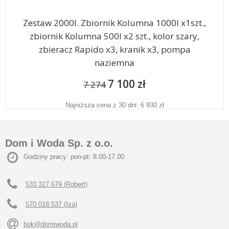
Zestaw 2000l. Zbiornik Kolumna 1000l x1szt.,
zbiornik Kolumna 500l x2 szt., kolor szary,
zbieracz Rapido x3, kranik x3, pompa
naziemna
7 100 zł
7 274
Najniższa cena z 30 dni: 6 930 zł
Dom i Woda Sp. z o.o.
Godziny pracy: pon-pt: 8.00-17.00
533 327 679 (Robert)
570 018 537 (Iza)
bok@domiwoda.pl