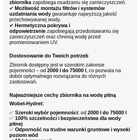
zbiornika
zapobiega osadzaniu się zanieczyszczeń.
✔
Możliwość montażu filtrów i systemów
uzdatniania wody
gwarantuje najwyższą jakość
przechowywanej wody.
✔
Hermetyczna pokrywa i
odpowietrzenie
zapobiegają przedostawaniu się
zanieczyszczeń oraz chronią wodę przed
promieniowaniem UV.
Dostosowanie do Twoich potrzeb
Zbiornik dostępny jest w szerokim zakresie
pojemności – od
2000 l do 75000 l
, co pozwala na
dobór optymalnego rozwiązania do różnych
zastosowań.
Najważniejsze cechy zbiornika na wodę pitną
Wobet-Hydret:
✅
Szeroki wybór pojemności:
od
2000 l do 75000 l
✅
100% szczelności i bezpieczeństwa dla wody
pitnej
✅
Odporność na trudne warunki gruntowe i wysoki
poziom wód