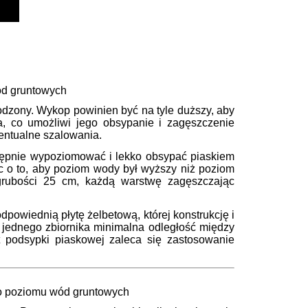
ód gruntowych
odzony. Wykop powinien być na tyle duższy, aby
, co umożliwi jego obsypanie i zagęszczenie
entualne szalowania.
stępnie wypoziomować i lekko obsypać piaskiem
jąc o to, aby poziom wody był wyższy niż poziom
grubości 25 cm, każdą warstwę zagęszczając
powiednią płytę żelbetową, której konstrukcję i
ż jednego zbiornika minimalna odległość między
 podsypki piaskowej zaleca się zastosowanie
go poziomu wód gruntowych