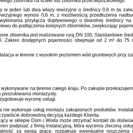
ego zbiornika na ścieki lub zbiornika przeciwpożarowego.
 w jeden lub dwa włazy rewizyjne o średnicy 0,6 m (w zale
rewizyjnego wynosi 0,6 m, z możliwością przedłużenia nadbu
wykonania przyłącza dopływowego o dowolnej średnicy na ży
lewu do podłączenia kolejnych zbiorników, zwiększając pojem
nie zbiornika jest realizowane rurą DN 100. Standardowe śre
. Zakres dostępnych pojemności obejmuje od 2 m³ do 75
stalacja w terenie z wysokim poziomem wód gruntowych przy z
 wykonywane na terenie całego kraju.
Po zakupie przekazujem
s poszukiwania montażysty.
przygotowuje wycenę usługi.
nie wykonuje usług montażu zakupionych produktów. Instalato
oczywiście dobrowolną decyzją każdego Klienta.
ujący w sklepie Dom i Woda może otrzymać kontakt do doświa
nien podpisać z firmą instalacyjną, która wycenia zleconą usłu
alność za swoją pracę, rozpatruje ewentualne roszczenia