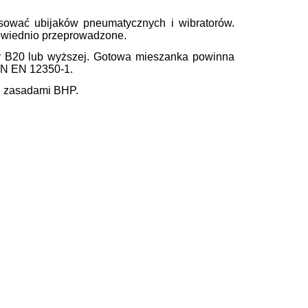
osować ubijaków pneumatycznych i wibratorów.
powiednio przeprowadzone.
y B20 lub wyższej. Gotowa mieszanka powinna
PN EN 12350-1.
i zasadami BHP.