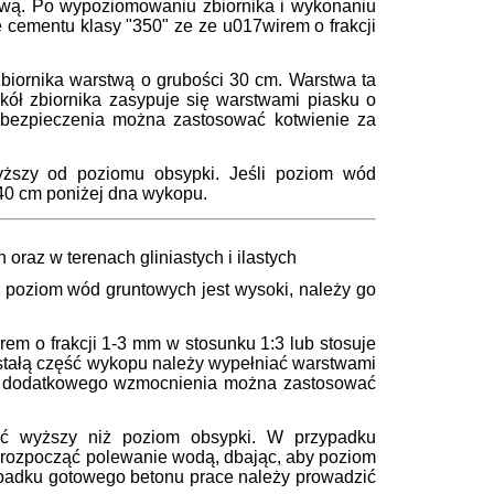
wą. Po wypoziomowaniu zbiornika i wykonaniu
 cementu klasy "350" ze ze u017wirem o frakcji
biornika warstwą o grubości 30 cm. Warstwa ta
kół zbiornika zasypuje się warstwami piasku o
bezpieczenia można zastosować kotwienie za
ższy od poziomu obsypki. Jeśli poziom wód
 40 cm poniżej dna wykopu.
raz w terenach gliniastych i ilastych
 poziom wód gruntowych jest wysoki, należy go
em o frakcji 1-3 mm w stosunku 1:3 lub stosuje
stałą część wykopu należy wypełniać warstwami
elu dodatkowego wzmocnienia można zastosować
ć wyższy niż poziom obsypki. W przypadku
 rozpocząć polewanie wodą, dbając, aby poziom
padku gotowego betonu prace należy prowadzić