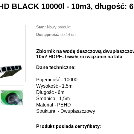
HD BLACK 10000l - 10m3, długość: 
Stan:
Nowy produkt
Dostępność:
do 14 dni
Zbiornik na wodę deszczową dwupłaszczo
10m³ HDPE- trwałe rozwiązanie na lata
Dane techniczne:
Pojemność - 10000l
Wysokość - 1,5m
Długość - 6m
Średnica - 1,5m
Materiał - PEHD
Struktura - Dwupłaszczowy
Produkt posiada certyfikaty: