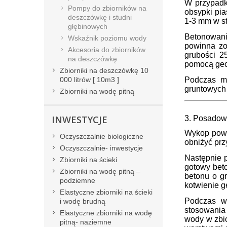
W przypadk
Pompy do zbiorników na
obsypki pia
deszczówkę i studni
1-3 mm w st
głębinowych
Betonowani
Wskaźnik poziomu wody
powinna zo
Akcesoria do zbiorników
grubości 2
na deszczówkę
pomocą geo
Zbiorniki na deszczówkę 10
000 litrów [ 10m3 ]
Podczas m
gruntowych 
Zbiorniki na wodę pitną
INWESTYCJE
3. Posadowi
Wykop powin
Oczyszczalnie biologiczne
obniżyć prz
Oczyszczalnie- inwestycje
Następnie p
Zbiorniki na ścieki
gotowy bet
Zbiorniki na wodę pitną –
betonu o g
podziemne
kotwienie g
Elastyczne zbiorniki na ścieki
Podczas w
i wodę brudną
stosowania
Elastyczne zbiorniki na wodę
wody w zbi
pitną- naziemne