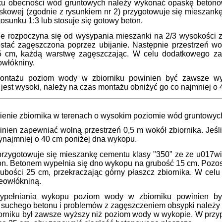
u obecności wód gruntowych należy wykonać opaskę betono
skowej (zgodnie z rysunkiem nr 2) przygotowuje się mieszankę
osunku 1:3 lub stosuje się gotowy beton.
e rozpoczyna się od wysypania mieszanki na 2/3 wysokości z
stać zagęszczona poprzez ubijanie. Następnie przestrzeń wo
5 cm, każdą warstwę zagęszczając. W celu dodatkowego za
włókniny.
ontażu poziom wody w zbiorniku powinien być zawsze wy
jest wysoki, należy na czas montażu obniżyć go co najmniej o
enie zbiornika w terenach o wysokim poziomie wód gruntowych o
ien zapewniać wolną przestrzeń 0,5 m wokół zbiornika. Jeśli
ynajmniej o 40 cm poniżej dna wykopu.
rzygotowuje się mieszankę cementu klasy "350" ze ze u017wir
on. Betonem wypełnia się dno wykopu na grubość 15 cm. Pozo
rubości 25 cm, przekraczając górny płaszcz zbiornika. W c
eowłókniną.
ypełniania wykopu poziom wody w zbiorniku powinien by
 suchego betonu i problemów z zagęszczeniem obsypki należy
orniku był zawsze wyższy niż poziom wody w wykopie. W przy