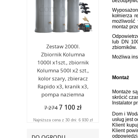
bezodpływow
Wyposażony
kołnierza 
możliwość 
montaż prze
Odpowietrze
lub DN 100
Zestaw 2000l.
zbiorników.
Zbiornik Kolumna
Możliwa in
1000l x1szt., zbiornik
Kolumna 500l x2 szt.,
kolor szary, zbieracz
Montaż
Rapido x3, kranik x3,
Montaże są
pompa naziemna
skrócić cza
Instalator 
7 100 zł
7 274
Dom i Woda 
usług jest 
Najniższa cena z 30 dni: 6 930 zł
Klient kup
Klient powi
DO OGRODU
odpowiedzi