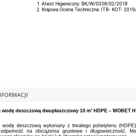
1. Atest Higieniczny: BK/W/0338/02/2018
2. Krajowa Ocena Techniczna: ITB- KOT- 2019
NFORMACJI
na wodę deszczową dwupłaszczowy 10 m³ HDPE – WOBET
a wodę deszczową wykonany z trwałego polietylenu (HDPE) 
odporność na obciążenia gruntowe i długowieczność. Mo