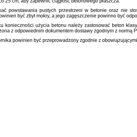
co 25 cm, aby zapewnić ciągłość betonowego płaszcza.
kać powstawania pustych przestrzeni w betonie oraz nie st
powinien być zbyt mokry, a jego zagęszczenie powinno być od
u konieczności użycia betonu należy zastosować beton klas
czona z odpowiednim dokumentem dostawy zgodnym z normą 
ornika powinien być przeprowadzony zgodnie z obowiązującym