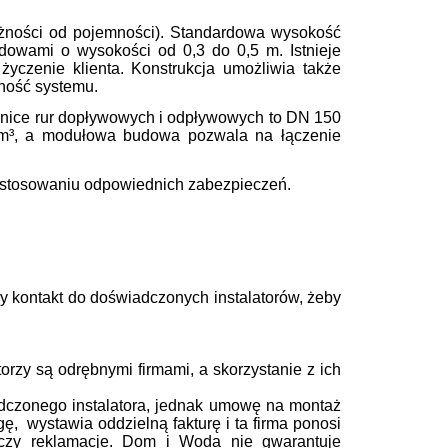
żności od pojemności). Standardowa wysokość
dowami o wysokości od 0,3 do 0,5 m. Istnieje
czenie klienta. Konstrukcja umożliwia także
ność systemu.
dnice rur dopływowych i odpływowych to DN 150
 m³, a modułowa budowa pozwala na łączenie
astosowaniu odpowiednich zabezpieczeń.
y kontakt
do doświadczonych instalatorów, żeby
rzy są odrębnymi firmami, a skorzystanie z ich
dczonego instalatora, jednak umowę na montaż
gę, wystawia oddzielną fakturę i ta firma ponosi
 czy reklamacje. Dom i Woda nie gwarantuje