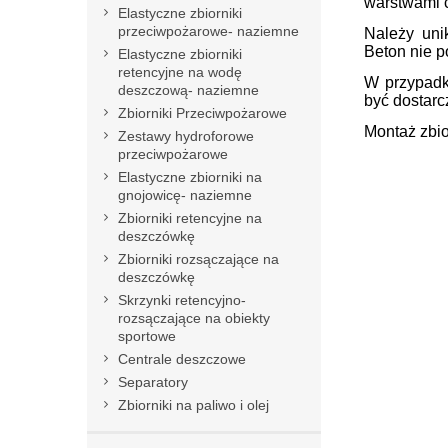
warstwami 
Elastyczne zbiorniki
przeciwpożarowe- naziemne
Należy uni
Beton nie 
Elastyczne zbiorniki
retencyjne na wodę
W przypadk
deszczową- naziemne
być dostar
Zbiorniki Przeciwpożarowe
Montaż zbi
Zestawy hydroforowe
przeciwpożarowe
Elastyczne zbiorniki na
gnojowicę- naziemne
Zbiorniki retencyjne na
deszczówkę
Zbiorniki rozsączające na
deszczówkę
Skrzynki retencyjno-
rozsączające na obiekty
sportowe
Centrale deszczowe
Separatory
Zbiorniki na paliwo i olej