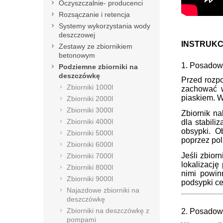
Oczyszczalnie- producenci
Rozsączanie i retencja
Systemy wykorzystania wody
deszczowej
INSTRUKC
Zestawy ze zbiornikiem
betonowym
1. Posadow
Podziemne zbiorniki na
deszczówkę
Przed rozpo
Zbiorniki 1000l
zachować w
piaskiem. W
Zbiorniki 2000l
Zbiorniki 3000l
Zbiornik n
Zbiorniki 4000l
dla stabili
obsypki. O
Zbiorniki 5000l
poprzez pol
Zbiorniki 6000l
Jeśli zbior
Zbiorniki 7000l
lokalizację
Zbiorniki 8000l
nimi powin
Zbiorniki 9000l
podsypki c
Najazdowe zbiorniki na
deszczówkę
Zbiorniki na deszczówkę z
2. Posadow
pompami