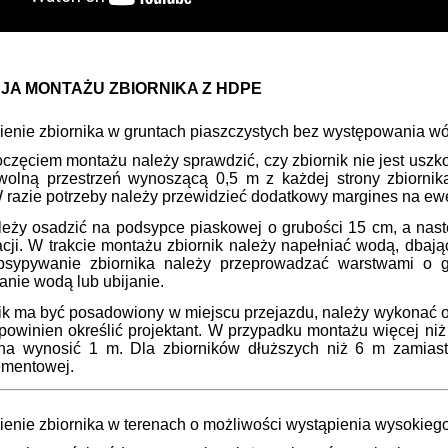
JA MONTAŻU ZBIORNIKA Z HDPE
ienie zbiornika w gruntach piaszczystych bez występowania w
częciem montażu należy sprawdzić, czy zbiornik nie jest uszk
olną przestrzeń wynoszącą 0,5 m z każdej strony zbiornika
 razie potrzeby należy przewidzieć dodatkowy margines na ew
ależy osadzić na podsypce piaskowej o grubości 15 cm, a na
zacji. W trakcie montażu zbiornik należy napełniać wodą, dba
bsypywanie zbiornika należy przeprowadzać warstwami o 
anie wodą lub ubijanie.
nik ma być posadowiony w miejscu przejazdu, należy wykonać od
 powinien określić projektant. W przypadku montażu więcej ni
na wynosić 1 m. Dla zbiorników dłuższych niż 6 m zamiast
ementowej.
ienie zbiornika w terenach o możliwości wystąpienia wysokie