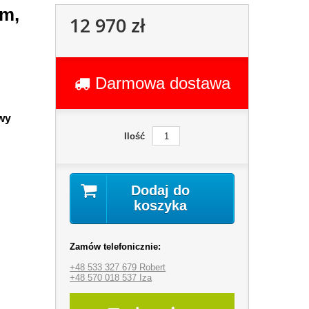
6m,
12 970 zł
Darmowa dostawa
wy
Ilość
Dodaj do
koszyka
Zamów telefonicznie:
+48 533 327 679 Robert
+48 570 018 537 Iza