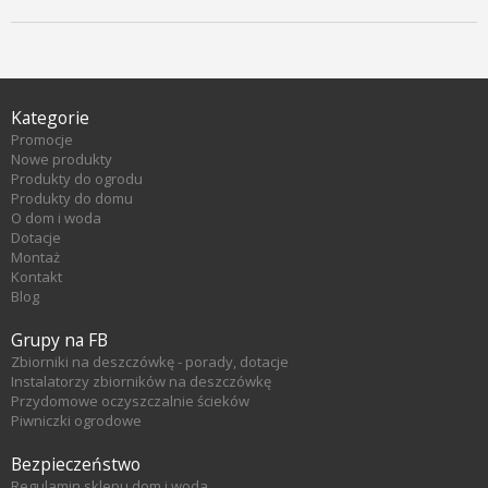
Kategorie
Promocje
Nowe produkty
Produkty do ogrodu
Produkty do domu
O dom i woda
Dotacje
Montaż
Kontakt
Blog
Grupy na FB
Zbiorniki na deszczówkę - porady, dotacje
Instalatorzy zbiorników na deszczówkę
Przydomowe oczyszczalnie ścieków
Piwniczki ogrodowe
Bezpieczeństwo
Regulamin sklepu dom i woda