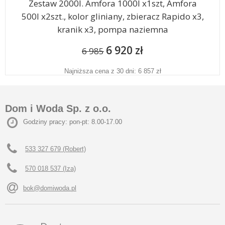
Zestaw 2000l. Amfora 1000l x1szt, Amfora
500l x2szt., kolor gliniany, zbieracz Rapido x3,
kranik x3, pompa naziemna
6 920 zł
6 985
Najniższa cena z 30 dni: 6 857 zł
Dom i Woda Sp. z o.o.
Godziny pracy: pon-pt: 8.00-17.00
533 327 679 (Robert)
570 018 537 (Iza)
bok@domiwoda.pl