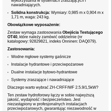
wykorzystania w systemach zraszających i
nawadniających.
Solidna konstrukcja:
Wymiary: 0,985 m x 0,904 m x
1,71 m, waga: 243 kg.
Obowiązkowe wyposażenie:
Zestaw wymaga zastosowania
Obejścia Testującego
OT40
, które należy zamówić oddzielnie (nr
katalogowy: 92829821, indeks Onninen: DAQ079).
Zastosowania:
Wodne mgłowe systemy gaśnicze
Instalacje hydrantowe i przeciwpożarowe
Dualne instalacje bytowo-hydrantowe
Systemy zraszające i nawadniające
Dlaczego warto wybrać ZH-CRFF/WF 2.5.9/1,5kW?
Ten zestaw hydroforowy łączy w sobie najwyższą
jakość, wydajność i bezpieczeństwo. Jest
niezastąpiony w profesjonalnych instalacjach
przeciwpożarowych, gwarantując niezawodność w