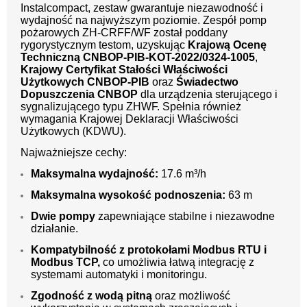
Instalcompact, zestaw gwarantuje niezawodność i
wydajność na najwyższym poziomie. Zespół pomp
pożarowych ZH-CRFF/WF został poddany
rygorystycznym testom, uzyskując
Krajową Ocenę
Techniczną CNBOP-PIB-KOT-2022/0324-1005
,
Krajowy Certyfikat Stałości Właściwości
Użytkowych CNBOP-PIB
oraz
Świadectwo
Dopuszczenia CNBOP
dla urządzenia sterującego i
sygnalizującego typu ZHWF. Spełnia również
wymagania Krajowej Deklaracji Właściwości
Użytkowych (KDWU).
Najważniejsze cechy:
Maksymalna wydajność:
17.6 m³/h
Maksymalna wysokość podnoszenia:
63 m
Dwie pompy
zapewniające stabilne i niezawodne
działanie.
Kompatybilność z protokołami Modbus RTU i
Modbus TCP,
co umożliwia łatwą integrację z
systemami automatyki i monitoringu.
Zgodność z wodą pitną
oraz możliwość