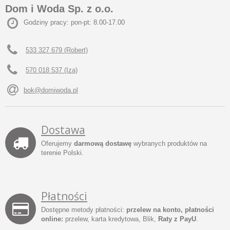
Dom i Woda Sp. z o.o.
Godziny pracy: pon-pt: 8.00-17.00
533 327 679 (Robert)
570 018 537 (Iza)
bok@domiwoda.pl
Dostawa
Oferujemy
darmową dostawę
wybranych produktów na
terenie Polski.
Płatności
Dostępne metody płatności:
przelew na konto, płatności
online:
przelew, karta kredytowa, Blik,
Raty z PayU
.