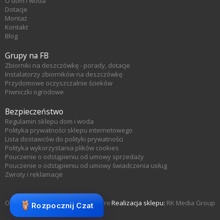
O dom i woda
Dotacje
Montaż
Kontakt
Blog
Grupy na FB
Zbiorniki na deszczówkę - porady, dotacje
Instalatorzy zbiorników na deszczówkę
Przydomowe oczyszczalnie ścieków
Piwniczki ogrodowe
Bezpieczeństwo
Regulamin sklepu dom i woda
Polityka prywatności sklepu internetowego
Lista dostawców do polityki prywatności
Polityka wykorzystania plików cookies
Pouczenie o odstąpieniu od umowy sprzedaży
Pouczenie o odstąpieniu od umowy świadczenia usług
Zwroty i reklamacje
Oprogramowanie sklepu KQS.store
Realizacja sklepu:
RK Media Group
Rozpocznij Czat