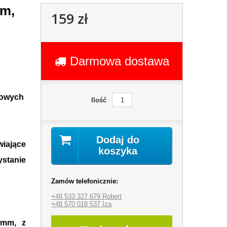
ym,
159 zł
Darmowa dostawa
towych
Ilość
Dodaj do
iające
koszyka
tanie
Zamów telefonicznie:
+48 533 327 679 Robert
+48 570 018 537 Iza
 mm, z