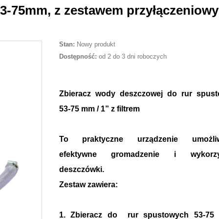
53-75mm, z zestawem przyłączeniow
Stan:
Nowy produkt
Dostępność:
od 2 do 3 dni roboczych
Zbieracz wody deszczowej do rur spus
53-75 mm / 1” z filtrem
To praktyczne urządzenie umożliw
efektywne gromadzenie i wykorzys
deszczówki.
Zestaw zawiera:
1. Zbieracz do rur spustowych 53-75