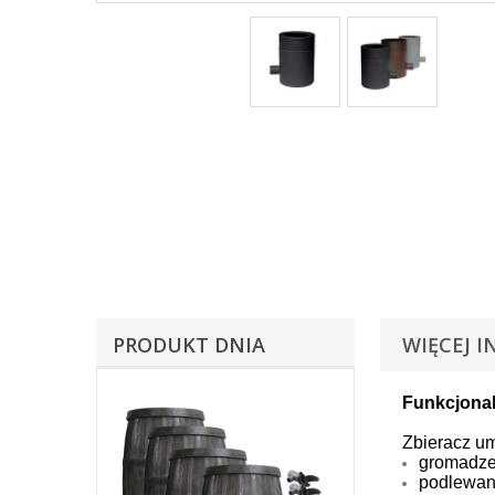
PRODUKT DNIA
WIĘCEJ I
Funkcjona
Zbieracz u
gromadze
podlewani