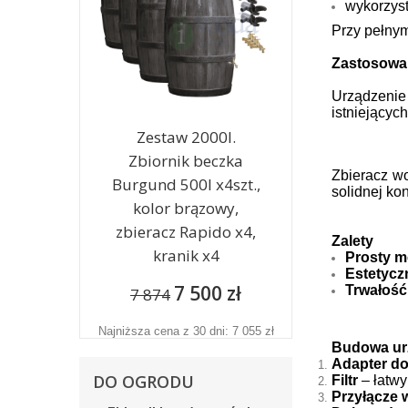
wykorzys
Przy pełnym
Zastosowa
Urządzenie
istniejących
Zestaw 2000l.
Zbiornik beczka
Zbieracz wo
Burgund 500l x4szt.,
solidnej ko
kolor brązowy,
zbieracz Rapido x4,
Zalety
kranik x4
Prosty m
Estetycz
7 500 zł
Trwałość
7 874
Najniższa cena z 30 dni: 7 055 zł
Budowa ur
Adapter do
DO OGRODU
Filtr
– łatwy
Przyłącze 