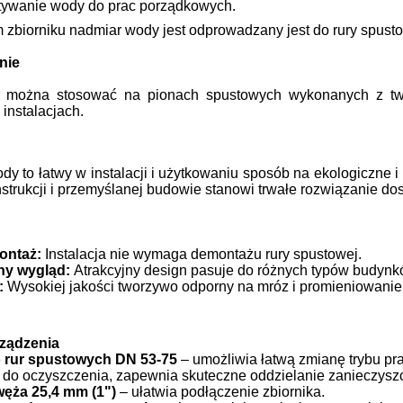
tywanie wody do prac porządkowych.
 zbiorniku nadmiar wody jest odprowadzany jest do rury spusto
nie
 można stosować na pionach spustowych wykonanych z tw
 instalacjach.
dy to łatwy w instalacji i użytkowaniu sposób na ekologiczne
nstrukcji i przemyślanej budowie stanowi trwałe rozwiązanie
ontaż:
Instalacja nie wymaga demontażu rury spustowej.
ny wygląd:
Atrakcyjny design pasuje do różnych typów budynk
:
Wysokiej jakości tworzywo odporny na mróz i promieniowanie
ządzenia
 rur spustowych DN 53-75
– umożliwia łatwą zmianę trybu p
 do oczyszczenia, zapewnia skuteczne oddzielanie zanieczysz
węża 25,4 mm (1")
– ułatwia podłączenie zbiornika.