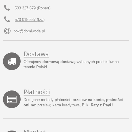
533 327 679 (Robert)
570 018 537 (Iza)
bok@domiwoda.pl
Dostawa
Oferujemy
darmową dostawę
wybranych produktów na
terenie Polski.
Płatności
Dostępne metody płatności:
przelew na konto, płatności
online:
przelew, karta kredytowa, Blik,
Raty z PayU
.
Montaż