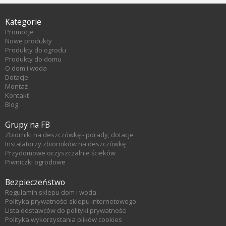
Kategorie
Promocje
Nowe produkty
Produkty do ogrodu
Produkty do domu
O dom i woda
Dotacje
Montaż
Kontakt
Blog
Grupy na FB
Zbiorniki na deszczówkę - porady, dotacje
Instalatorzy zbiorników na deszczówkę
Przydomowe oczyszczalnie ścieków
Piwniczki ogrodowe
Bezpieczeństwo
Regulamin sklepu dom i woda
Polityka prywatności sklepu internetowego
Lista dostawców do polityki prywatności
Polityka wykorzystania plików cookies