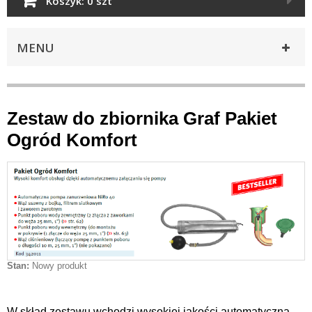
Koszyk:
0 szt
MENU
Zestaw do zbiornika Graf Pakiet
Ogród Komfort
Stan:
Nowy produkt
W skład zestawu wchodzi wysokiej jakości automatyczna