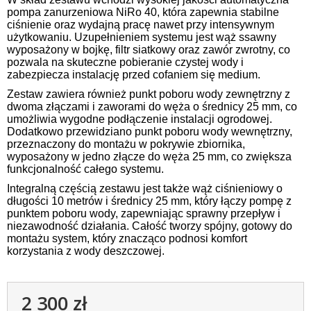
pompa zanurzeniowa NiRo 40, która zapewnia stabilne
ciśnienie oraz wydajną pracę nawet przy intensywnym
użytkowaniu. Uzupełnieniem systemu jest wąż ssawny
wyposażony w bojkę, filtr siatkowy oraz zawór zwrotny, co
pozwala na skuteczne pobieranie czystej wody i
zabezpiecza instalację przed cofaniem się medium.
Zestaw zawiera również punkt poboru wody zewnętrzny z
dwoma złączami i zaworami do węża o średnicy 25 mm, co
umożliwia wygodne podłączenie instalacji ogrodowej.
Dodatkowo przewidziano punkt poboru wody wewnętrzny,
przeznaczony do montażu w pokrywie zbiornika,
wyposażony w jedno złącze do węża 25 mm, co zwiększa
funkcjonalność całego systemu.
Integralną częścią zestawu jest także wąż ciśnieniowy o
długości 10 metrów i średnicy 25 mm, który łączy pompę z
punktem poboru wody, zapewniając sprawny przepływ i
niezawodność działania. Całość tworzy spójny, gotowy do
montażu system, który znacząco podnosi komfort
korzystania z wody deszczowej.
2 300 zł