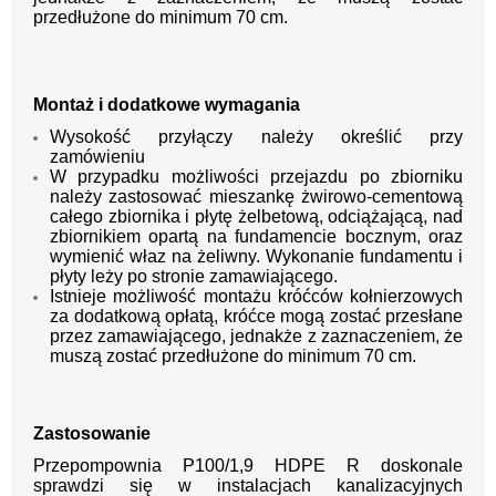
przedłużone do minimu
m 70 cm.
Montaż i dodatkowe wymagania
Wysokość przyłączy należy określić przy
zamówieniu
W przypadku możliwości przejazdu po zbiorniku
należy zastosować mieszankę żwirowo-cementową
całego zbiornika i płytę żelbetową,
odciążającą, nad
zbiornikiem opartą na fundamencie bocznym, oraz
wymienić właz na żeliwny. Wykonanie
fundamentu i
płyty leży po stronie zamawiającego.
Istnieje możliwość montażu króćców kołnierzowych
za dodatkową opłatą,
króćce mogą zostać przesłane
przez zamawiającego, jednakże z
zaznaczeniem, że
muszą zostać przedłużone do minimu
m 70 cm.
Zastosowanie
Przepompownia P100/1,9 HDPE R doskonale
sprawdzi się w instalacjach kanalizacyjnych