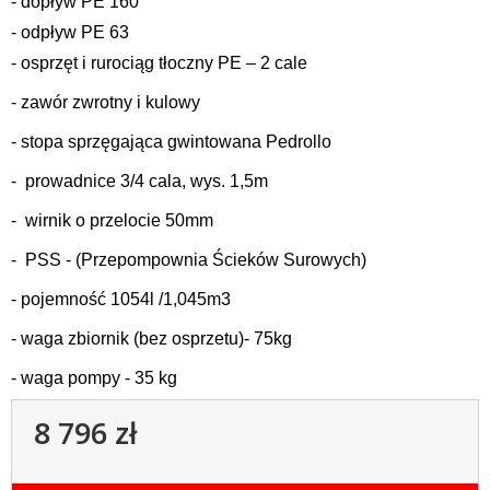
- dopływ PE 160
- odpływ PE 63
-
osprzęt i rurociąg tłoczny PE
–
2 cale
-
zawór zwrotny i kulowy
- stopa sprzęgająca gwintowana Pedrollo
- prowadnice 3/4 cala, wys. 1,5m
- wirnik o przelocie 50mm
- PSS - (Przepompownia Ścieków Surowych)
- pojemność 1054l /1,045m3
- waga zbiornik (bez osprzetu)- 75kg
- waga pompy - 35 kg
8 796 zł