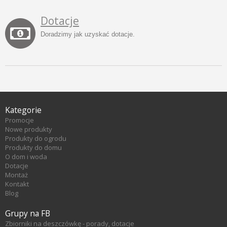
Dotacje
Doradzimy jak uzyskać dotacje.
Kategorie
Promocje
Nowe produkty
Produkty do ogrodu
Produkty do domu
O dom i woda
Dotacje
Montaż
Kontakt
Blog
Grupy na FB
Zbiorniki na deszczówkę - porady, dotacje