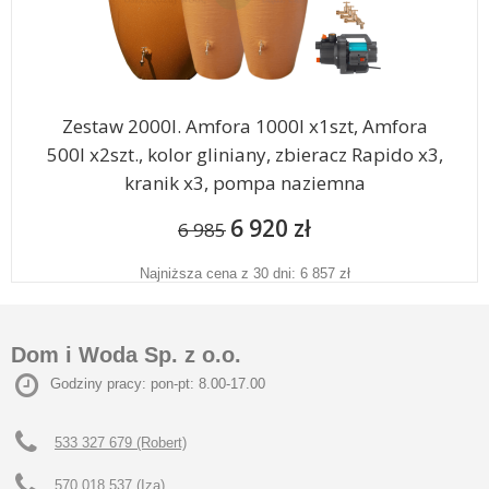
Zestaw 2000l. Amfora 1000l x1szt, Amfora
500l x2szt., kolor gliniany, zbieracz Rapido x3,
kranik x3, pompa naziemna
6 920 zł
6 985
Najniższa cena z 30 dni: 6 857 zł
Dom i Woda Sp. z o.o.
Godziny pracy: pon-pt: 8.00-17.00
533 327 679 (Robert)
570 018 537 (Iza)