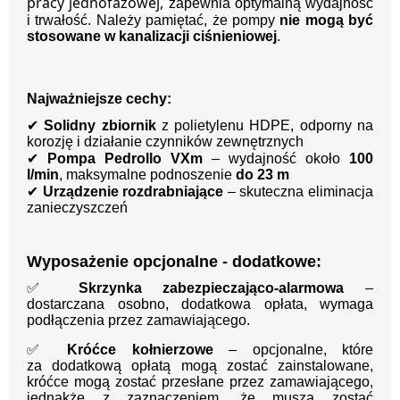
pracy jednofazowej,
zapewnia optymalną wydajność
i trwałość. Należy pamiętać, że pompy
nie mogą być
stosowane w kanalizacji ciśnieniowej
.
Najważniejsze cechy:
✔
Solidny zbiornik
z polietylenu HDPE, odporny na
korozję i działanie czynników zewnętrznych
✔
Pompa Pedrollo VXm
– wydajność około
100
l/min
, maksymalne podnoszenie
do 23 m
✔
Urządzenie rozdrabniające
– skuteczna eliminacja
zanieczyszczeń
Wyposażenie opcjonalne - dodatkowe:
✅
Skrzynka zabezpieczająco-alarmowa
–
dostarczana osobno, dodatkowa opłata, wymaga
podłączenia przez zamawiającego.
✅
Króćce kołnierzowe
– opcjonalne, które
za
dodatkową opłatą mogą zostać zainstalowane,
króćce mogą zostać przesłane przez zamawiającego,
jednakże z
zaznaczeniem, że muszą zostać