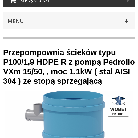
Koszyk:
0 szt
MENU
Przepompownia ścieków typu
P100/1,9 HDPE R z pompą Pedrollo
VXm 15/50, , moc 1,1kW ( stal AISI
304 ) ze stopą sprzegającą