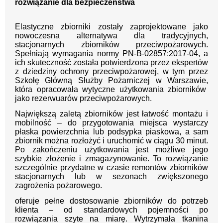
rozwiązanie dla bezpieczeństwa
Elastyczne zbiorniki zostały zaprojektowane jako
nowoczesna alternatywa dla tradycyjnych,
stacjonarnych zbiorników przeciwpożarowych.
Spełniają wymagania normy PN-B-02857:2017-04, a
ich skuteczność została potwierdzona przez ekspertów
z dziedziny ochrony przeciwpożarowej, w tym przez
Szkołę Główną Służby Pożarniczej w Warszawie,
która opracowała wytyczne użytkowania zbiorników
jako rezerwuarów przeciwpożarowych.
Największą zaletą zbiorników jest łatwość montażu i
mobilność – do przygotowania miejsca wystarczy
płaska powierzchnia lub podsypka piaskowa, a sam
zbiornik można rozłożyć i uruchomić w ciągu 30 minut.
Po zakończeniu użytkowania jest możliwe jego
szybkie złożenie i zmagazynowanie. To rozwiązanie
szczególnie przydatne w czasie remontów zbiorników
stacjonarnych lub w sezonach zwiększonego
zagrożenia pożarowego.
oferuje pełne dostosowanie zbiorników do potrzeb
klienta – od standardowych pojemności po
rozwiązania szyte na miarę. Wytrzymała tkanina