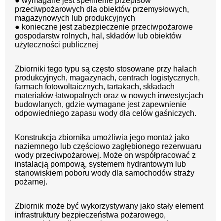
● wymagane jest spełnienie przepisów
przeciwpożarowych dla obiektów przemysłowych,
magazynowych lub produkcyjnych
● konieczne jest zabezpieczenie przeciwpożarowe
gospodarstw rolnych, hal, składów lub obiektów
użyteczności publicznej
Zbiorniki tego typu są często stosowane przy halach
produkcyjnych, magazynach, centrach logistycznych,
farmach fotowoltaicznych, tartakach, składach
materiałów łatwopalnych oraz w nowych inwestycjach
budowlanych, gdzie wymagane jest zapewnienie
odpowiedniego zapasu wody dla celów gaśniczych.
Konstrukcja zbiornika umożliwia jego montaż jako
naziemnego lub częściowo zagłębionego rezerwuaru
wody przeciwpożarowej. Może on współpracować z
instalacją pompową, systemem hydrantowym lub
stanowiskiem poboru wody dla samochodów straży
pożarnej.
Zbiornik może być wykorzystywany jako stały element
infrastruktury bezpieczeństwa pożarowego,