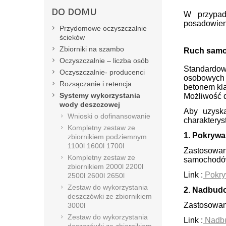
DO DOMU
W przypad
posadowieni
Przydomowe oczyszczalnie
ścieków
Zbiorniki na szambo
Ruch samo
Oczyszczalnie – liczba osób
Standardow
Oczyszczalnie- producenci
osobowych 
Rozsączanie i retencja
betonem kl
Systemy wykorzystania
Możliwość 
wody deszczowej
Aby uzysk
Wnioski o dofinansowanie
charakterys
Kompletny zestaw ze
1. Pokrywa
zbiornikiem podziemnym
1100l 1600l 1700l
Zastosowan
Kompletny zestaw ze
samochodó
zbiornikiem 2000l 2200l
Link :
Pokry
2500l 2600l 2650l
Zestaw do wykorzystania
2. Nadbud
deszczówki ze zbiornikiem
Zastosowani
3000l
Zestaw do wykorzystania
Link :
Nadb
deszczówki ze zbiornikiem