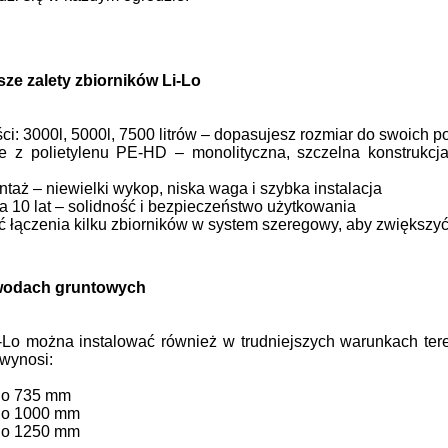
sze zalety zbiorników Li-Lo
i: 3000l, 5000l, 7500 litrów – dopasujesz rozmiar do swoich p
 z polietylenu PE-HD – monolityczna, szczelna konstrukcja
taż – niewielki wykop, niska waga i szybka instalacja
 10 lat – solidność i bezpieczeństwo użytkowania
 łączenia kilku zbiorników w system szeregowy, aby zwiększy
wodach gruntowych
Li-Lo można instalować również w trudniejszych warunkach t
 wynosi:
 do 735 mm
 do 1000 mm
 do 1250 mm