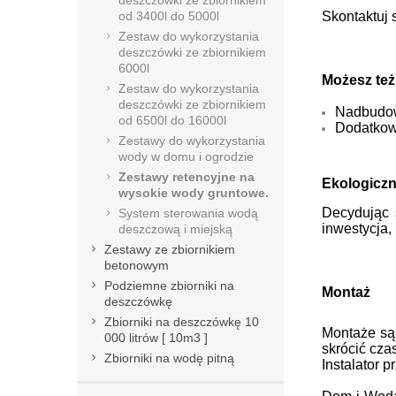
od 3400l do 5000l
Skontaktuj 
Zestaw do wykorzystania
deszczówki ze zbiornikiem
6000l
Możesz też
Zestaw do wykorzystania
deszczówki ze zbiornikiem
Nadbudow
od 6500l do 16000l
Dodatkowa
Zestawy do wykorzystania
wody w domu i ogrodzie
Zestawy retencyjne na
Ekologicz
wysokie wody gruntowe.
Decydując s
System sterowania wodą
inwestycja,
deszczową i miejską
Zestawy ze zbiornikiem
betonowym
Podziemne zbiorniki na
Montaż
deszczówkę
Zbiorniki na deszczówkę 10
Montaże są
000 litrów [ 10m3 ]
skrócić cza
Zbiorniki na wodę pitną
Instalator 