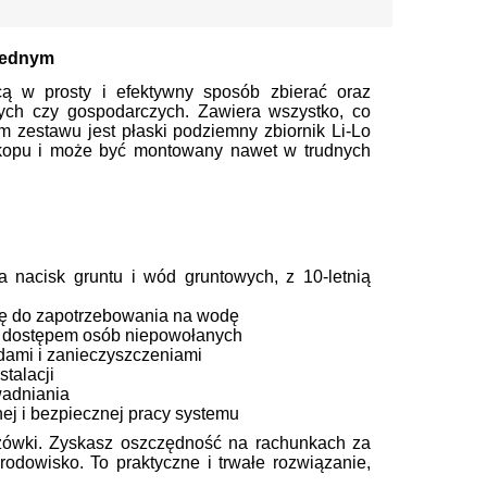
 jednym
cą w prosty i efektywny sposób zbierać oraz
ch czy gospodarczych. Zawiera wszystko, co
m zestawu jest płaski podziemny zbiornik Li-Lo
wykopu i może być montowany nawet w trudnych
a nacisk gruntu i wód gruntowych, z 10-letnią
cę do zapotrzebowania na wodę
 i dostępem osób niepowołanych
adami i zanieczyszczeniami
talacji
wadniania
ej i bezpiecznej pracy systemu
zówki. Zyskasz oszczędność na rachunkach za
dowisko. To praktyczne i trwałe rozwiązanie,