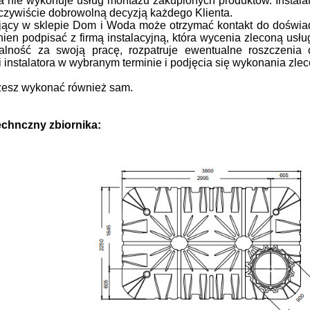
nie wykonuje usług montażu zakupionych produktów. Instalato
oczywiście dobrowolną decyzją każdego Klienta.
ujący w sklepie Dom i Woda może otrzymać kontakt do doświa
nien podpisać z firmą instalacyjną, która wycenia zleconą usłu
alność za swoją pracę, rozpatruje ewentualne roszczenia
 instalatora w wybranym terminie i podjęcia się wykonania zlec
esz wykonać również sam.
chnczny zbiornika: