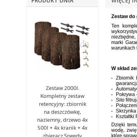
PRODUKT DNIA
WIĘCEJ I
Zestaw do 
Ten komple
wykorzysty
niezbędne, 
marki Gara
warunkach 
W skład ze
Zbiornik
gwarancj
Zestaw 2000l.
Automaty
Pokrywa 
Kompletny zestaw
Sito filt
retencyjny: zbiornik
Połączeni
na deszczówkę,
Skrzynka
Kształtki
naziemny, drzewo 4x
Dzięki tem
500l + 4x kranik + 4x
wodę, zwię
zbieracz Speedy
które spraw