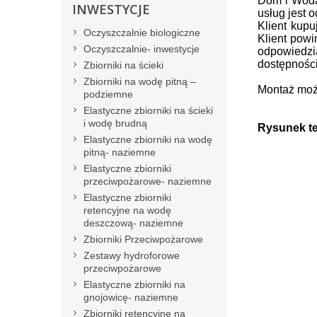
Dom i Woda 
INWESTYCJE
usług jest 
Klient kup
Oczyszczalnie biologiczne
Klient powi
Oczyszczalnie- inwestycje
odpowiedzi
dostępności
Zbiorniki na ścieki
Zbiorniki na wodę pitną –
Montaż moż
podziemne
Elastyczne zbiorniki na ścieki
i wodę brudną
Rysunek te
Elastyczne zbiorniki na wodę
pitną- naziemne
Elastyczne zbiorniki
przeciwpożarowe- naziemne
Elastyczne zbiorniki
retencyjne na wodę
deszczową- naziemne
Zbiorniki Przeciwpożarowe
Zestawy hydroforowe
przeciwpożarowe
Elastyczne zbiorniki na
gnojowicę- naziemne
Zbiorniki retencyjne na