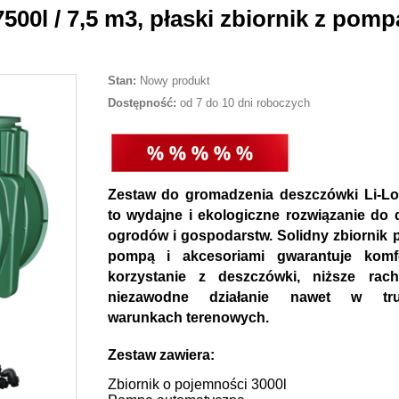
00l / 7,5 m3, płaski zbiornik z pompą
Stan:
Nowy produkt
Dostępność:
od 7 do 10 dni roboczych
Zestaw do gromadzenia deszczówki Li-Lo
to wydajne i ekologiczne rozwiązanie do
ogrodów i gospodarstw. Solidny zbiornik p
pompą i akcesoriami gwarantuje komf
korzystanie z deszczówki, niższe rach
niezawodne działanie nawet w tru
warunkach terenowych.
Zestaw zawiera:
Zbiornik o pojemności 3000l