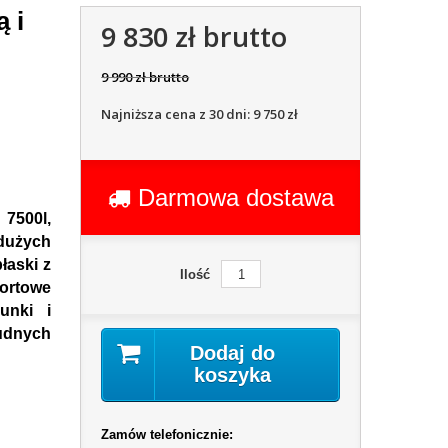
 i
9 830 zł brutto
9 990 zł brutto
Najniższa cena z 30 dni: 9 750 zł
Darmowa dostawa
 7500l,
 dużych
łaski z
Ilość
ortowe
unki i
dnych
Dodaj do
koszyka
Zamów telefonicznie: