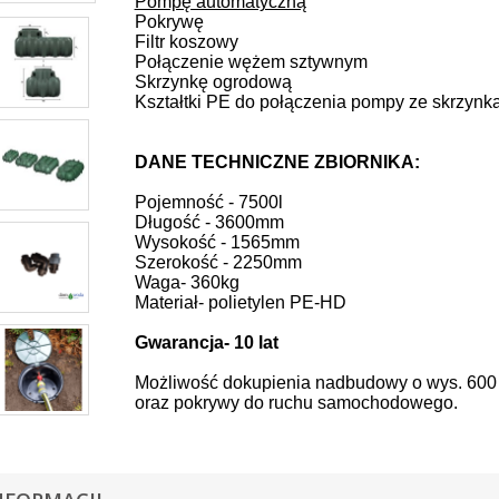
Pompę automatyczną
Pokrywę
Filtr koszowy
Połączenie wężem sztywnym
Skrzynkę ogrodową
Kształtki PE do połączenia pompy ze skrzynk
DANE TECHNICZNE ZBIORNIKA:
Pojemność - 7500l
Długość - 3600mm
Wysokość - 1565mm
Szerokość - 2250mm
Waga- 360kg
Materiał-
polietylen PE-HD
Gwarancja- 10 lat
Możliwość dokupienia nadbudowy o wys. 60
oraz pokrywy do ruchu samochodowego.