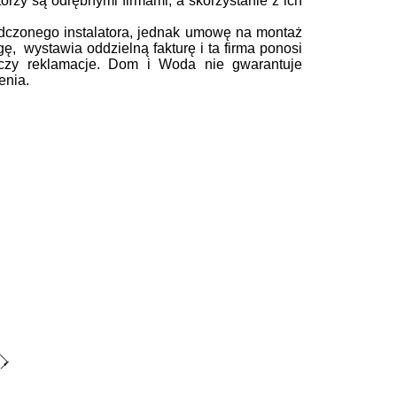
rzy są odrębnymi firmami, a skorzystanie z ich
dczonego instalatora, jednak umowę na montaż
gę, wystawia oddzielną fakturę i ta firma ponosi
 czy reklamacje. Dom i Woda nie gwarantuje
enia.