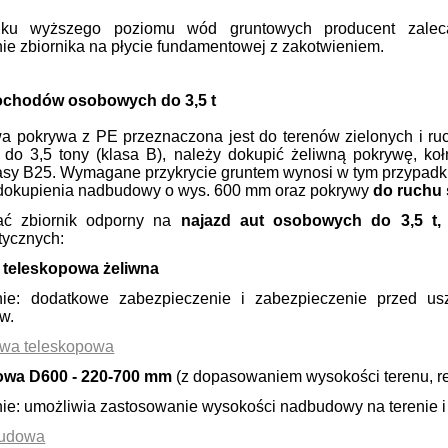
ku wyższego poziomu wód gruntowych producent zalec
e zbiornika na płycie fundamentowej z zakotwieniem.
chodów osobowych do 3,5 t
a pokrywa z PE przeznaczona jest do terenów zielonych i r
do 3,5 tony (klasa B), należy dokupić żeliwną pokrywę, ko
asy B25. Wymagane przykrycie gruntem wynosi w tym przypad
dokupienia nadbudowy o wys. 600 mm oraz pokrywy
do ruchu
ać zbiornik odporny na
najazd aut osobowych do 3,5 t,
tycznych:
 teleskopowa żeliwna
ie: dodatkowe zabezpieczenie i zabezpieczenie przed u
w.
wa teleskopowa
owa D600 - 220-700 mm
(z dopasowaniem wysokości terenu, re
e: umożliwia zastosowanie wysokości nadbudowy na terenie i z
udowa