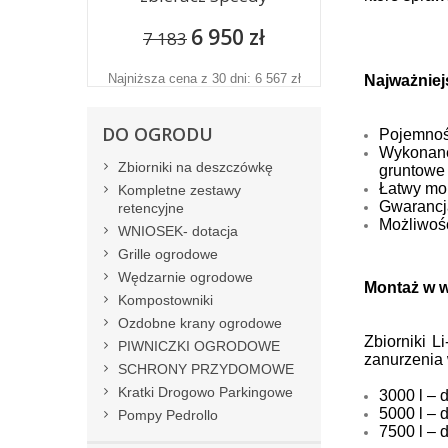
6 950 zł
7 183
Najniższa cena z 30 dni: 6 567 zł
Najważniej
DO OGRODU
Pojemnośc
Wykonane
Zbiorniki na deszczówkę
gruntowe
Łatwy mon
Kompletne zestawy
Gwarancja
retencyjne
Możliwość
WNIOSEK- dotacja
Grille ogrodowe
Wędzarnie ogrodowe
Montaż w 
Kompostowniki
Ozdobne krany ogrodowe
Zbiorniki 
PIWNICZKI OGRODOWE
zanurzenia
SCHRONY PRZYDOMOWE
Kratki Drogowo Parkingowe
3000 l –
5000 l –
Pompy Pedrollo
7500 l –