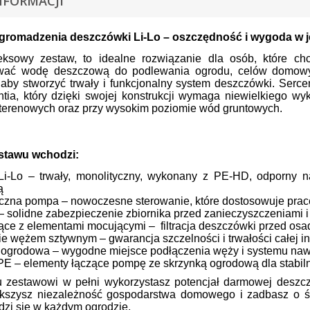
NFORMACJI
gromadzenia deszczówki Li-Lo – oszczędność i wygoda w
ksowy zestaw, to idealne rozwiązanie dla osób, które ch
wać wodę deszczową do podlewania ogrodu, celów domowy
aby stworzyć trwały i funkcjonalny system deszczówki. Serce
ntia, który dzięki swojej konstrukcji wymaga niewielkiego 
terenowych oraz przy wysokim poziomie wód gruntowych.
stawu wchodzi:
 Li-Lo – trwały, monolityczny, wykonany z PE-HD, odporny n
ą
czna pompa – nowoczesne sterowanie, które dostosowuje pra
– solidne zabezpieczenie zbiornika przed zanieczyszczeniami
rujące z elementami mocującymi – filtracja deszczówki przed os
e wężem sztywnym – gwarancja szczelności i trwałości całej ins
 ogrodowa – wygodne miejsce podłączenia węży i systemu na
 PE – elementy łączące pompę ze skrzynką ogrodową dla stabiln
u zestawowi w pełni wykorzystasz potencjał darmowej deszc
kszysz niezależność gospodarstwa domowego i zadbasz o śro
dzi się w każdym ogrodzie.