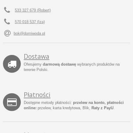
533 327 679 (Robert)
570 018 537 (Iza)
bok@domiwoda.pl
Dostawa
Oferujemy
darmową dostawę
wybranych produktów na
terenie Polski.
Płatności
Dostępne metody płatności:
przelew na konto, płatności
online:
przelew, karta kredytowa, Blik,
Raty z PayU
.