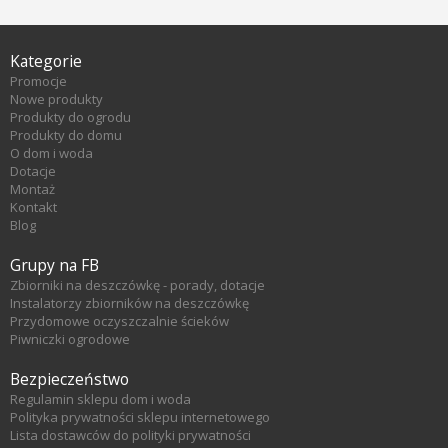
Kategorie
Promocje
Nowe produkty
Produkty do ogrodu
Produkty do domu
O dom i woda
Dotacje
Montaż
Kontakt
Blog
Grupy na FB
Zbiorniki na deszczówkę - porady, dotacje
Instalatorzy zbiorników na deszczówkę
Przydomowe oczyszczalnie ścieków
Piwniczki ogrodowe
Bezpieczeństwo
Regulamin sklepu dom i woda
Polityka prywatności sklepu internetowego
Lista dostawców do polityki prywatności