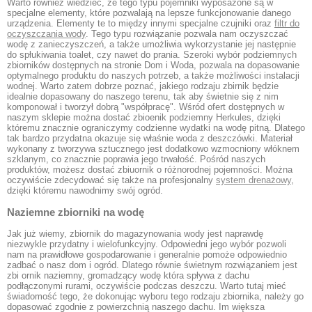
Warto również wiedzieć, że tego typu pojemniki wyposażone są w
specjalne elementy, które pozwalają na lepsze funkcjonowanie danego
urządzenia. Elementy te to między innymi specjalne czujniki oraz
filtr do
oczyszczania wody
. Tego typu rozwiązanie pozwala nam oczyszczać
wodę z zanieczyszczeń, a także umożliwia wykorzystanie jej następnie
do spłukiwania toalet, czy nawet do prania. Szeroki wybór podziemnych
zbiorników dostępnych na stronie Dom i Woda, pozwala na dopasowanie
optymalnego produktu do naszych potrzeb, a także możliwości instalacji
wodnej. Warto zatem dobrze poznać, jakiego rodzaju zbirnik będzie
idealnie dopasowany do naszego terenu, tak aby świetnie się z nim
komponował i tworzył dobrą "współpracę". Wśród ofert dostępnych w
naszym sklepie można dostać zbioenik podziemny Herkules, dzięki
któremu znacznie ograniczymy codzienne wydatki na wodę pitną. Dlatego
tak bardzo przydatna okazuje się właśnie woda z deszczówki. Materiał
wykonany z tworzywa sztucznego jest dodatkowo wzmocniony włóknem
szklanym, co znacznie poprawia jego trwałość. Pośród naszych
produktów, możesz dostać zbiuornik o różnorodnej pojemności. Można
oczywiście zdecydować się także na profesjonalny
system drenażowy
,
dzięki któremu nawodnimy swój ogród.
Naziemne zbiorniki na wodę
Jak już wiemy, zbiornik do magazynowania wody jest naprawdę
niezwykle przydatny i wielofunkcyjny. Odpowiedni jego wybór pozwoli
nam na prawidłowe gospodarowanie i generalnie pomoże odpowiednio
zadbać o nasz dom i ogród. Dlatego równie świetnym rozwiązaniem jest
zbi ornik naziemny, gromadzący wodę która spływa z dachu
podłączonymi rurami, oczywiście podczas deszczu. Warto tutaj mieć
świadomość tego, że dokonując wyboru tego rodzaju zbiornika, należy go
dopasować zgodnie z powierzchnią naszego dachu. Im większa