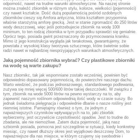
odporność, nawet na trudne warunki atmosferyczne. Na naszej stronie
można znaleźć zbiornbik w różnym stylu, kolorze, wielkości (pojemności)
czy nawet kształcie. Dość dużą popularnością pośród ozdobnych
zbiorników cieszy się Amfora antyczna, która kształtem przypomina
właśnie starożytną amforę grecką. Jest w stanie zgromadzić do 250 litrów
wody deszczowej, więc jeśli potrzebujecie zbiornik na wodę 100l
minimum, to ten rodzaj zbiornika w tym przypadku sprawdzi się genialnie.
Oprócz tego, posiada gwint przeznaczony do przymocowania kraniku.
Mimo iż jego konstrukcja wygląda jak terakotowa, gwarantujemy, że
powstała z wysokiej klasy tworzywa sztucznego, które świetnie sobie
radzi nawet w najbardziej niesprzyjających warunkach atmosferycznych.
Jaką pojemność zbiornika wybrać? Czy plastikowe zbiorniki
na wodę są warte zakupu?
Nasz zbiornikc, tak jak wspomniane zostało wcześniej, powinien być
odpowiednio dopasowany pojemnością, do powierzchni naszego dachu.
Warto wiedzieć, że podczas jednorazowego, standardowego podlewania,
zużywa się mniej więcej 500/600 litrów takiej deszczówki. W związku z
tym, zbiornik na wode 5000 litrów na pewno wystarczy na to, aby
zapewnić naszym roślinom odpowiednią ilość wody w czasie suszy. Bo
jednak świadoma pielęgnacja i odpowiednie dbanie o nasze rośliny jest
niemniej istotne. Pamiętajmy również o tym, że jednym z
najważniejszych czynników wpływających na to, jaki zbiorbik
wybierzemy, jest oczywiście częstotliwość opadów. Jest to trudne do
zbadania, ale nie niemożliwe. Zatem duża pojemność, jaką nasz
szbiornik posiada, pomocna jest szczególnie w sytuacji, kiedy konkretny
miesiąc, czy nawet dłuższy okres jest wyjątkowo deszczowy Dom, to
najważniejsze dla nas miejsce, w którym czujemy się swobodnie i