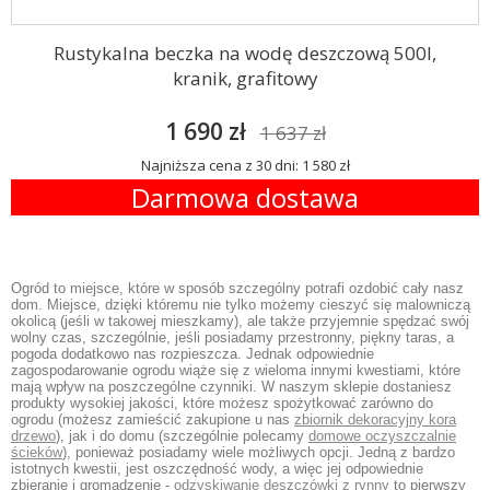
Rustykalna beczka na wodę deszczową 500l,
kranik, grafitowy
1 690 zł
1 637 zł
Najniższa cena z 30 dni: 1 580 zł
Darmowa dostawa
Ogród to miejsce, które w sposób szczególny potrafi ozdobić cały nasz
dom. Miejsce, dzięki któremu nie tylko możemy cieszyć się malowniczą
okolicą (jeśli w takowej mieszkamy), ale także przyjemnie spędzać swój
wolny czas, szczególnie, jeśli posiadamy przestronny, piękny taras, a
pogoda dodatkowo nas rozpieszcza. Jednak odpowiednie
zagospodarowanie ogrodu wiąże się z wieloma innymi kwestiami, które
mają wpływ na poszczególne czynniki. W naszym sklepie dostaniesz
produkty wysokiej jakości, które możesz spożytkować zarówno do
ogrodu (możesz zamieścić zakupione u nas
zbiornik dekoracyjny kora
drzewo
), jak i do domu (szczególnie polecamy
domowe oczyszczalnie
ścieków
), ponieważ posiadamy wiele możliwych opcji. Jedną z bardzo
istotnych kwestii, jest oszczędność wody, a więc jej odpowiednie
zbieranie i gromadzenie -
odzyskiwanie deszczówki z rynny
to pierwszy