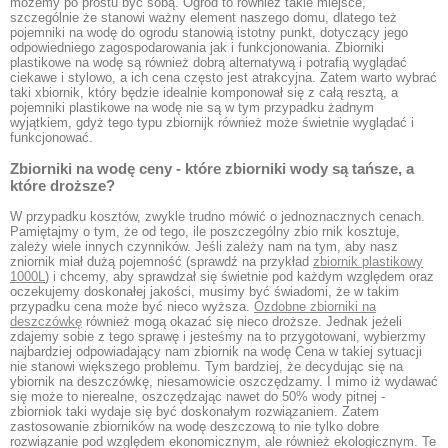
możemy po prostu być sobą. Ogród to również takie miejsce,
szczególnie że stanowi ważny element naszego domu, dlatego też
pojemniki na wodę do ogrodu stanowią istotny punkt, dotyczący jego
odpowiedniego zagospodarowania jak i funkcjonowania. Zbiorniki
plastikowe na wodę są również dobrą alternatywą i potrafią wyglądać
ciekawe i stylowo, a ich cena często jest atrakcyjna. Zatem warto wybrać
taki xbiornik, który będzie idealnie komponował się z całą resztą, a
pojemniki plastikowe na wodę nie są w tym przypadku żadnym
wyjątkiem, gdyż tego typu zbiornijk również może świetnie wyglądać i
funkcjonować.
Zbiorniki na wodę ceny - które zbiorniki wody są tańsze, a
które droższe?
W przypadku kosztów, zwykle trudno mówić o jednoznacznych cenach.
Pamiętajmy o tym, że od tego, ile poszczególny zbio rnik kosztuje,
zależy wiele innych czynników. Jeśli zależy nam na tym, aby nasz
zniornik miał dużą pojemność (sprawdź na przykład
zbiornik plastikowy
1000L
) i chcemy, aby sprawdzał się świetnie pod każdym względem oraz
oczekujemy doskonałej jakości, musimy być świadomi, że w takim
przypadku cena może być nieco wyższa.
Ozdobne zbiorniki na
deszczówkę
również mogą okazać się nieco droższe. Jednak jeżeli
zdajemy sobie z tego sprawę i jesteśmy na to przygotowani, wybierzmy
najbardziej odpowiadający nam zbiornik na wodę Cena w takiej sytuacji
nie stanowi większego problemu. Tym bardziej, że decydując się na
ybiornik na deszczówkę, niesamowicie oszczędzamy. I mimo iż wydawać
się może to nierealne, oszczędzając nawet do 50% wody pitnej -
zbiorniok taki wydaje się być doskonałym rozwiązaniem. Zatem
zastosowanie zbiorników na wodę deszczową to nie tylko dobre
rozwiązanie pod względem ekonomicznym, ale również ekologicznym. Te