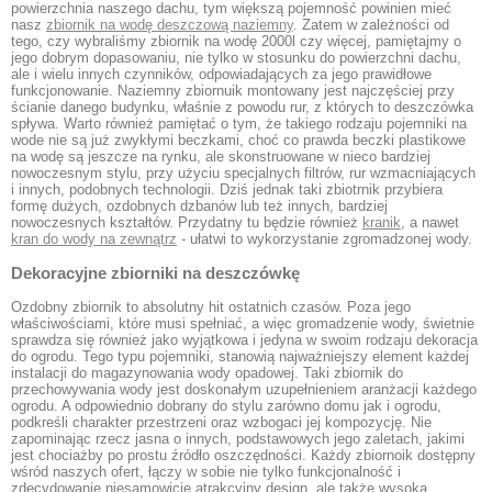
powierzchnia naszego dachu, tym większą pojemność powinien mieć
nasz
zbiornik na wodę deszczową naziemny
. Zatem w zależności od
tego, czy wybraliśmy zbiornik na wodę 2000l czy więcej, pamiętajmy o
jego dobrym dopasowaniu, nie tylko w stosunku do powierzchni dachu,
ale i wielu innych czynników, odpowiadających za jego prawidłowe
funkcjonowanie. Naziemny zbiornuik montowany jest najczęściej przy
ścianie danego budynku, właśnie z powodu rur, z których to deszczówka
spływa. Warto również pamiętać o tym, że takiego rodzaju pojemniki na
wode nie są już zwykłymi beczkami, choć co prawda beczki plastikowe
na wodę są jeszcze na rynku, ale skonstruowane w nieco bardziej
nowoczesnym stylu, przy użyciu specjalnych filtrów, rur wzmacniających
i innych, podobnych technologii. Dziś jednak taki zbiotrnik przybiera
formę dużych, ozdobnych dzbanów lub też innych, bardziej
nowoczesnych kształtów. Przydatny tu będzie również
kranik
, a nawet
kran do wody na zewnątrz
- ułatwi to wykorzystanie zgromadzonej wody.
Dekoracyjne zbiorniki na deszczówkę
Ozdobny zbiornik to absolutny hit ostatnich czasów. Poza jego
właściwościami, które musi spełniać, a więc gromadzenie wody, świetnie
sprawdza się również jako wyjątkowa i jedyna w swoim rodzaju dekoracja
do ogrodu. Tego typu pojemniki, stanowią najważniejszy element każdej
instalacji do magazynowania wody opadowej. Taki zbiornik do
przechowywania wody jest doskonałym uzupełnieniem aranżacji każdego
ogrodu. A odpowiednio dobrany do stylu zarówno domu jak i ogrodu,
podkreśli charakter przestrzeni oraz wzbogaci jej kompozycję. Nie
zapominając rzecz jasna o innych, podstawowych jego zaletach, jakimi
jest chociażby po prostu źródło oszczędności. Każdy zbiornoik dostępny
wśród naszych ofert, łączy w sobie nie tylko funkcjonalność i
zdecydowanie niesamowicie atrakcyjny design, ale także wysoką