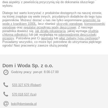
dwa aspekty z pewnością przyczynią się do dokonania słusznego
wyboru.
Dlatego też warto korzystać z produktów dostępnych na naszej stronie,
na której znajduje się wiele innych, przydatnych dodatków do tego typu
pojemników. Możesz dostać u nas nie tylko wspomniane
pojemniki na
wode z kranikiem 1000L
, lecz również
skrzynki ogrodowe
,
kompostowniki
ogrodowe
oraz
regulator przepływu wody deszczowej
. Z naszego
poradnika dowiesz się,
jak działa rekuperacja
, jakiej wymaga
studnia
chłonna odległości
lub jak wyglądają na
odprowadzenie deszczówki
przepisy
. Potrzebna jest Ci
geomata
lub
właz żeliwny typu ciężkiego
?
Posiadamy wszystko, co może być potrzebne do utrzymania pięknego
ogrodu! Nasi pracownicy zawsze służą poradą!
Dom i Woda Sp. z o.o.
Godziny pracy: pon-pt: 8.00-17.00
533 327 679 (Robert)
570 018 537 (Iza)
bok@domiwoda.pl