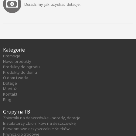
Doradzimy jak uzyskać dotacje.
Kategorie
Promocje
Nowe produkty
Produkty do ogrodu
Produkty do domu
O dom i woda
Dotacje
Montaż
Kontakt
Blog
Grupy na FB
Zbiorniki na deszczówkę - porady, dotacje
Instalatorzy zbiorników na deszczówkę
Przydomowe oczyszczalnie ścieków
Piwniczki ogrodowe