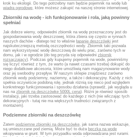
krok ku ekologii. Do tego potrzebny nam będzie pojemnik na wodę lub
wiadra ogrodowe
, które możesz zakupić na naszej stronie internetowej.
Zbiorniki na wodę - ich funkcjonowanie i rola, jaką powinny
spełniać
Jak dobrze wiemy, odpowiedni zbiornik na wodę przeznaczony jest do
gospodarowania wody deszczowej, która zbiera się często w rynnach
naszych dachów - dlatego też to właśnie
łapanie deszczówki
jest
najskuteczniejszą metodą oszczędności wody. Zbiormik taki pozwala
nam wykorzystywać wodę deszczową do wielu prac, zarówno tych w
domu, jak i w ogrodzie (do teg przyda się odpowiedni
zbiornik
rozsączający
). Podczas gdy kupujemy pojemnik na wode, powinniśmy
się liczyć również z tym, że warto (a nawet czasami trzeba) dokupić do
niego dodatkowe akcesoria, które umożliwią nam magazynowanie wody
oraz jej swobodny przepływ. W naszym sklepie znajdziesz zarówno
zbiornik wody podziemny, naziemny, a także i dekoracyjny. Każdy z nich
spełnia oczywiście podobną rolę, jednak różnią się nieco pod względem
konkretnego funkcjonowania i sposobu działania (sprawdź, jak wygląda u
nas na
zbiornik na deszczówkę 5000L cena
). Różni je również sposób
instalacji, jaki trzeba zastosować do każdego z nich (nie wliczając tych
dekoracyjnych - tutaj nie ma większych trudności związanych z
montażem).
Podziemne zbiorniki na deszczówkę
Zatem
podziemne zbiorniki na deszczówkę
, jak sama nazwa wskazuje,
są umieszczane pod ziemią. Może być to duża
beczka na wode
wkopywana w grunt. W tym przypadku woda odprowadzana jest rurami.