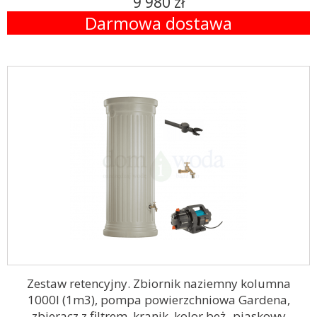
9 980 zł
Darmowa dostawa
Zestaw retencyjny. Zbiornik naziemny kolumna
1000l (1m3), pompa powierzchniowa Gardena,
zbieracz z filtrem, kranik, kolor beż- piaskowy