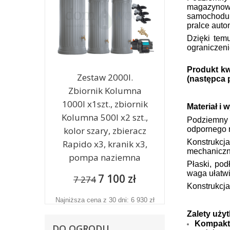
magazynowa
samochodu.
pralce auto
Dzięki temu
ograniczenie
Produkt kw
Zestaw 2000l.
(następca 
Zbiornik Kolumna
1000l x1szt., zbiornik
Materiał i
Kolumna 500l x2 szt.,
Podziemny 
kolor szary, zbieracz
odpornego 
Konstrukc
Rapido x3, kranik x3,
mechaniczny
pompa naziemna
Płaski, pod
waga ułatwi
7 100 zł
7 274
Konstrukcj
Najniższa cena z 30 dni: 6 930 zł
Zalety uży
Kompakt
DO OGRODU