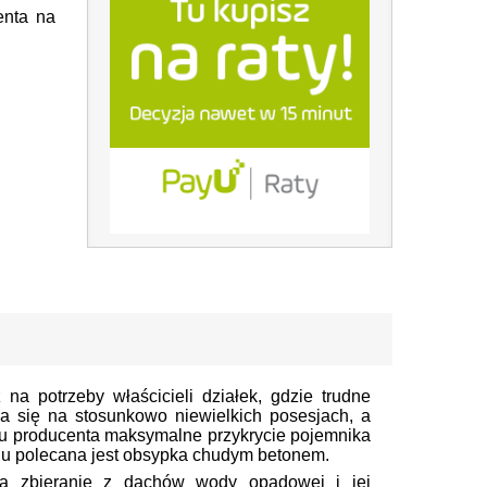
enta na
 potrzeby właścicieli działek, gdzie trudne
za się na stosunkowo niewielkich posesjach, a
żu producenta maksymalne przykrycie pojemnika
niu polecana jest obsypka chudym betonem.
a zbieranie z dachów wody opadowej i jej