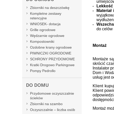
umiejscow
Lekkość
Zbiorniki na deszczówkę
Materiał
Kompletne zestawy
wyjątkow
retencyjne
wydłużeni
WNIOSEK- dotacja
Wszechs
do celów
Grille ogrodowe
Wędzarnie ogrodowe
Kompostowniki
Montaż
Ozdobne krany ogrodowe
PIWNICZKI OGRODOWE
Montaże są 
SCHRONY PRZYDOMOWE
skrócić cza
Kratki Drogowo Parkingowe
Instalator 
Pompy Pedrollo
Dom i Woda 
usług jest 
DO DOMU
Klient kup
Klient powi
Przydomowe oczyszczalnie
odpowiedzi
ścieków
dostępności
Zbiorniki na szambo
Montaż moż
Oczyszczalnie – liczba osób