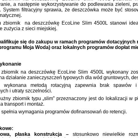
nie, a następnie wykorzystywanie do podlewania zieleni, pra
 System filtracyjny sprawia, że deszczówka może być stosow
matycznej.
 zbiornik
na deszczówkę EcoLine Slim 4500L stanowi idea
 zużycia z sieci miejskiej.
alifikuje się do zakupu w ramach programów dotacyjnych n
programu Moja Woda) oraz lokalnych programów dopłat mie
 wykonanie
zbiornik na deszczówkę EcoLine Slim 4500L wykonany zosta
na działanie zanieczyszczeń typowych dla wód gruntowych, de
ja wykonana metodą rotacyjną zapewnia brak spawów i 
ch i utraty szczelności.
łużny zbiornik typu „slim” przeznaczony jest do lokalizacji w
a transport i montaż.
a spełnia wymagania programów dofinansowań do retencji.
tkowe:
owa, płaska konstrukcja –
stosunkowo niewielkie roz