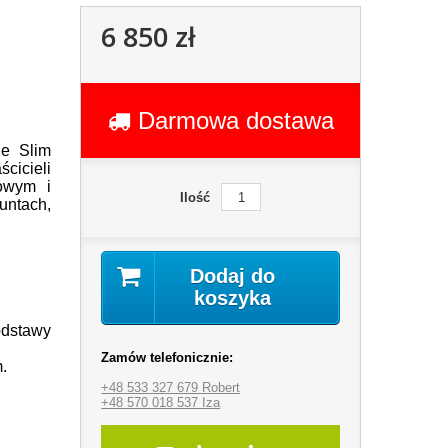
6 850 zł
Darmowa dostawa
ne Slim
icieli
kowym i
Ilość
untach,
Dodaj do
koszyka
dstawy
Zamów telefonicznie:
.
+48 533 327 679 Robert
+48 570 018 537 Iza