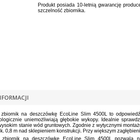
Produkt posiada 10-letnią gwarancję produc
szczelność zbiornika.
NFORMACJI
zbiornik na deszczówkę EcoLine Slim 4500L to odpowiedź na
ologicznie uniemożliwiają głębokie wykopy. Idealnie sprawd
 wysokim stanie wód gruntowych. Zgodnie z wytycznymi monta
k. 0,8 m nad sklepieniem konstrukcji. Przy większym zagłębie
 zbiornik na deszczówkę EcoLine Slim 4500L pozwala n