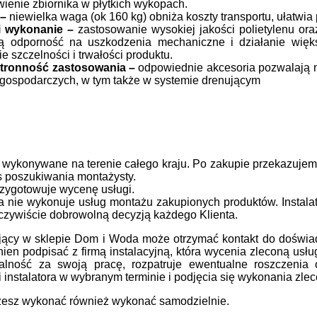
ienie zbiornika w płytkich wykopach.
 –
niewielka waga (ok 160 kg) obniża koszty transportu, ułatwia 
 i wykonanie –
zastosowanie wysokiej jakości polietylenu or
ą odporność na uszkodzenia mechaniczne i działanie więk
e szczelności i trwałości produktu.
tronność zastosowania –
odpowiednie akcesoria pozwalają 
 gospodarczych, w tym także w systemie drenującym
wykonywane na terenie całego kraju. Po zakupie przekazujemy
s poszukiwania montażysty.
przygotowuje wycenę usługi.
nie wykonuje usług montażu zakupionych produktów. Instalato
oczywiście dobrowolną decyzją każdego Klienta.
ujący w sklepie Dom i Woda może otrzymać kontakt do doświa
nien podpisać z firmą instalacyjną, która wycenia zleconą usłu
alność za swoją pracę, rozpatruje ewentualne roszczenia
 instalatora w wybranym terminie i podjęcia się wykonania zlec
esz wykonać również wykonać samodzielnie.