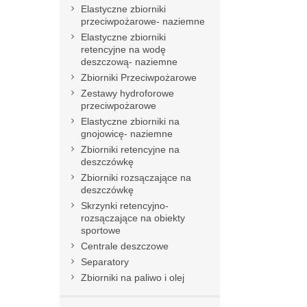
Elastyczne zbiorniki
przeciwpożarowe- naziemne
Elastyczne zbiorniki
retencyjne na wodę
deszczową- naziemne
Zbiorniki Przeciwpożarowe
Zestawy hydroforowe
przeciwpożarowe
Elastyczne zbiorniki na
gnojowicę- naziemne
Zbiorniki retencyjne na
deszczówkę
Zbiorniki rozsączające na
deszczówkę
Skrzynki retencyjno-
rozsączające na obiekty
sportowe
Centrale deszczowe
Separatory
Zbiorniki na paliwo i olej