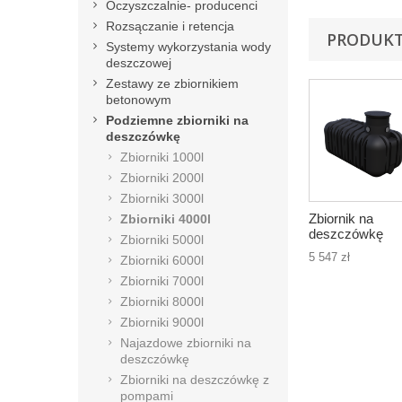
Oczyszczalnie- producenci
Rozsączanie i retencja
PRODUKT
Systemy wykorzystania wody
deszczowej
Zestawy ze zbiornikiem
betonowym
Podziemne zbiorniki na
deszczówkę
Zbiorniki 1000l
Zbiorniki 2000l
Zbiorniki 3000l
Zbiornik na
Zbiorniki 4000l
deszczówkę
Zbiorniki 5000l
EcoLine Slim 28
5 547 zł
Zbiorniki 6000l
płaski
Zbiorniki 7000l
Zbiorniki 8000l
Zbiorniki 9000l
Najazdowe zbiorniki na
deszczówkę
Zbiorniki na deszczówkę z
pompami