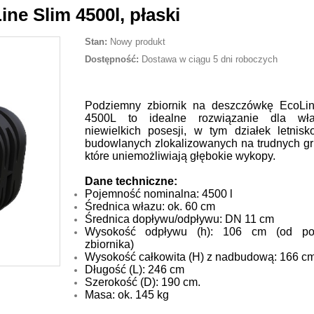
ne Slim 4500l, płaski
Stan:
Nowy produkt
Dostępność:
Dostawa w ciągu 5 dni roboczych
Podziemny zbiornik na deszczówkę EcoLi
4500L to idealne rozwiązanie dla właśc
niewielkich posesji, w tym działek letnis
budowlanych zlokalizowanych na trudnych gr
które uniemożliwiają głębokie wykopy.
Dane techniczne:
Pojemność nominalna: 4500 l
Średnica włazu: ok. 60 cm
Średnica dopływu/odpływu: DN 11 cm
Wysokość odpływu (h): 106 cm (od po
zbiornika)
Wysokość całkowita (H) z nadbudową: 166 cm
Długość (L): 246 cm
Szerokość (D): 190 cm.
Masa: ok. 145 kg