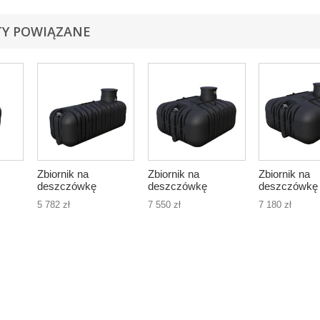
Y POWIĄZANE
Zbiornik na
Zbiornik na
Zbiornik na
deszczówkę
deszczówkę
deszczówkę
50l,
EcoLine Slim 3500l,
EcoLine Slim 5500l,
EcoLine Slim
5 782 zł
7 550 zł
7 180 zł
płaski
płaski
płaski