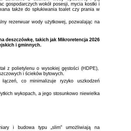
c gospodarczych wokół posesji, mycia kostki i
ana także do spłukiwania toalet czy prania w
lny rezerwuar wody użytkowej, pozwalając na
a deszczówkę, takich jak Mikroretencja 2026
jskich i gminnych.
ł z polietylenu o wysokiej gęstości (HDPE),
szczowych i ścieków bytowych.
łączeń, co minimalizuje ryzyko uszkodzeń
 płytkich wykopach, a jego stosunkowo niewielka
miary i budowa typu „slim” umożliwiają na