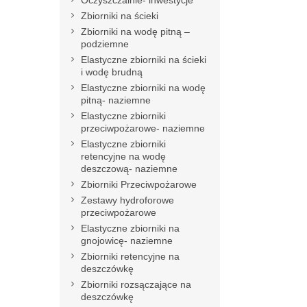
Oczyszczalnie- inwestycje
Zbiorniki na ścieki
Zbiorniki na wodę pitną –
podziemne
Elastyczne zbiorniki na ścieki
i wodę brudną
Elastyczne zbiorniki na wodę
pitną- naziemne
Elastyczne zbiorniki
przeciwpożarowe- naziemne
Elastyczne zbiorniki
retencyjne na wodę
deszczową- naziemne
Zbiorniki Przeciwpożarowe
Zestawy hydroforowe
przeciwpożarowe
Elastyczne zbiorniki na
gnojowicę- naziemne
Zbiorniki retencyjne na
deszczówkę
Zbiorniki rozsączające na
deszczówkę