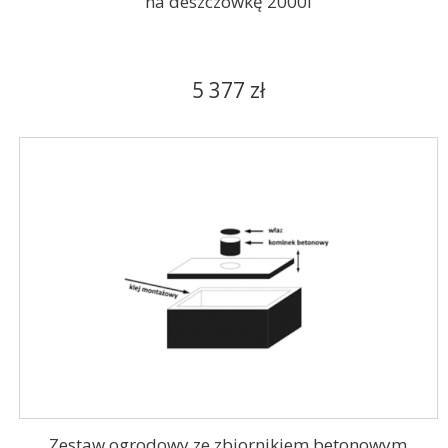
na deszczówkę 2000l
5 377 zł
Zestaw ogrodowy ze zbiornikiem betonowym