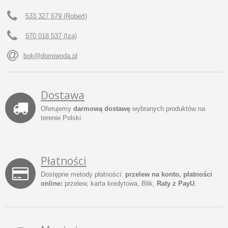
533 327 679 (Robert)
570 018 537 (Iza)
bok@domiwoda.pl
Dostawa
Oferujemy
darmową dostawę
wybranych produktów na
terenie Polski.
Płatności
Dostępne metody płatności:
przelew na konto, płatności
online:
przelew, karta kredytowa, Blik,
Raty z PayU
.