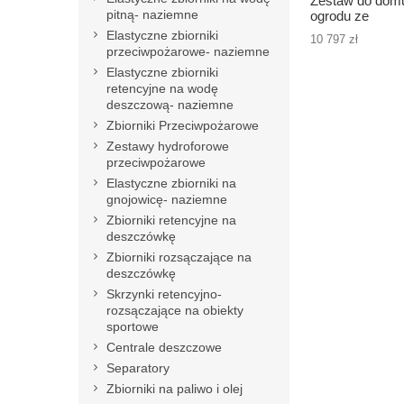
Zestaw do domu
pitną- naziemne
ogrodu ze
zbiornikiem
Elastyczne zbiorniki
10 797 zł
betonowym na
przeciwpożarowe- naziemne
deszczówkę 12
Elastyczne zbiorniki
- 12m3
retencyjne na wodę
deszczową- naziemne
Zbiorniki Przeciwpożarowe
Zestawy hydroforowe
przeciwpożarowe
Elastyczne zbiorniki na
gnojowicę- naziemne
Zbiorniki retencyjne na
deszczówkę
Zbiorniki rozsączające na
deszczówkę
Skrzynki retencyjno-
rozsączające na obiekty
sportowe
Centrale deszczowe
Separatory
Zbiorniki na paliwo i olej