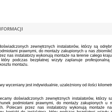
NFORMACJI
oświadczonych zewnętrznych instalatorów, którzy są odrę
odmiotami prawnymi, do montaży zakupionych u nas zbiornik
zez nas instalatorzy wykonują montaże na terenie całego kraj
a, który podczas bezpłatnej wizyty zaplanuje profesjonalną
kosztu montażu.
wy wyceniany jest indywidualnie, uzależniony od ilości kilomet
lecamy doświadczonych zewnętrznych instalatorów, którzy 
chunek podmiotami prawnymi, do montaży zakupionych u n
h. Polecani przez nas instalatorzy wykonują montaże na 
my kontakt do instalatora, który podczas bezpłatnej wizyty 