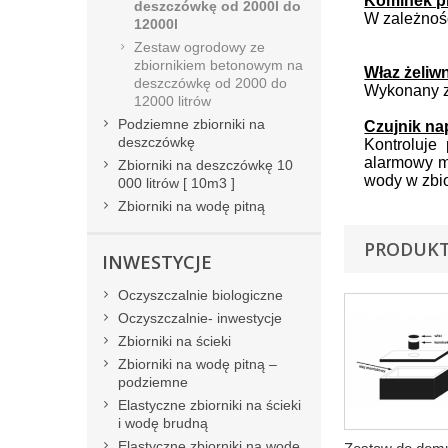
Kominek pl
deszczówkę od 2000l do
W zależnoś
12000l
Zestaw ogrodowy ze
zbiornikiem betonowym na
Właz żeliw
deszczówkę od 2000 do
Wykonany z
12000 litrów
Podziemne zbiorniki na
Czujnik na
deszczówkę
Kontroluje
alarmowy m
Zbiorniki na deszczówkę 10
wody w zbio
000 litrów [ 10m3 ]
Zbiorniki na wodę pitną
PRODUKT
INWESTYCJE
Oczyszczalnie biologiczne
Oczyszczalnie- inwestycje
Zbiorniki na ścieki
Zbiorniki na wodę pitną –
podziemne
Elastyczne zbiorniki na ścieki
i wodę brudną
Elastyczne zbiorniki na wodę