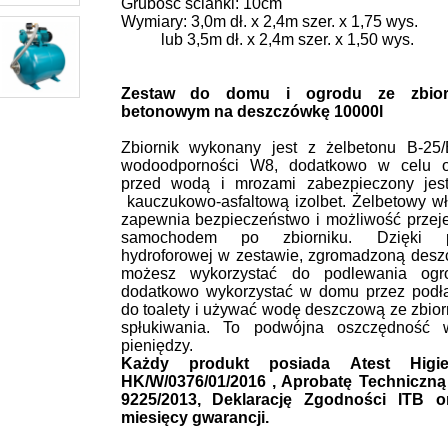
Grubość ścianki: 10cm
Wymiary:
3,0m dł. x 2,4m szer. x 1,75 wys.
lub 3
,5m dł. x 2,4m szer. x 1,50 wys.
Zestaw do domu i ogrodu ze zbior
betonowym na deszczówkę 10000l
Zbiornik wykonany jest z żelbetonu B-25
wodoodporności W8, dodatkowo w celu o
przed wodą i mrozami zabezpieczony jes
kauczukowo-asfaltową izolbet. Żelbetowy w
zapewnia bezpieczeństwo i możliwość przej
samochodem po zbiorniku. Dzięki 
hydroforowej w zestawie, zgromadzoną des
możesz wykorzystać do podlewania ogr
dodatkowo wykorzystać w domu przez podł
do toalety i używać wodę deszczową ze zbior
spłukiwania. To podwójna oszczędność 
pieniędzy.
Każdy produkt posiada Atest Higie
HK/W/0376/01/2016 , Aprobatę Techniczną
9225/2013, Deklarację Zgodności ITB o
miesięcy gwarancji.