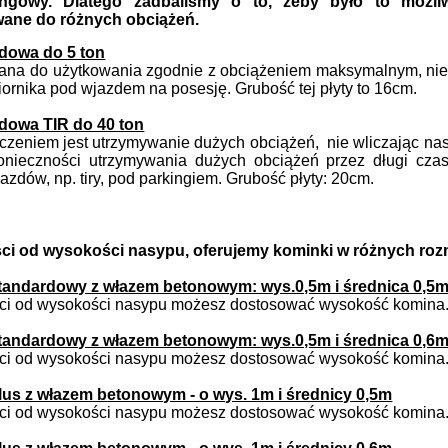
ingowy. Dlatego zadbaliśmy o to, żeby było to możl
ane do różnych obciążeń.
zdowa do 5 ton
ana do użytkowania zgodnie z obciążeniem maksymalnym, nie
ornika pod wjazdem na posesję. Grubość tej płyty to 16cm.
zdowa TIR do 40 ton
aczeniem jest utrzymywanie dużych obciążeń,
nie wliczając na
nieczności utrzymywania dużych obciążeń przez długi czas,
jazdów, np. tiry, pod parkingiem. Grubość płyty: 20cm.
ci od wysokości nasypu, oferujemy kominki w różnych
roz
andardowy z włazem betonowym: wys.0,5m i średnica 0,5
ci od wysokości nasypu możesz dostosować wysokość komina
andardowy z włazem betonowym: wys.0,5m i średnica 0,6
ci od wysokości nasypu możesz dostosować wysokość komina
us z włazem betonowym - o wys. 1m i średnicy 0,5m
ci od wysokości nasypu możesz dostosować wysokość komina