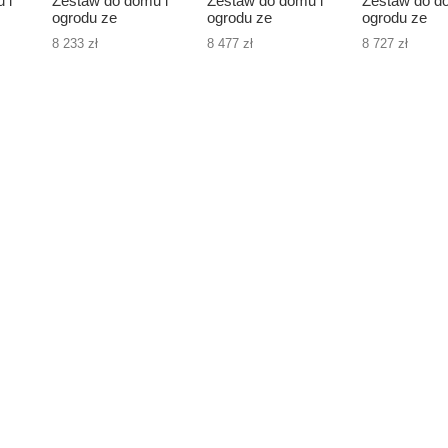
 i
Zestaw do domu i
Zestaw do domu i
Zestaw do d
ogrodu ze
ogrodu ze
ogrodu ze
zbiornikiem
zbiornikiem
zbiornikiem
8 233 zł
8 477 zł
8 727 zł
betonowym na
betonowym na
betonowym 
000l
deszczówkę 5000l
deszczówkę 6000l
deszczówkę 