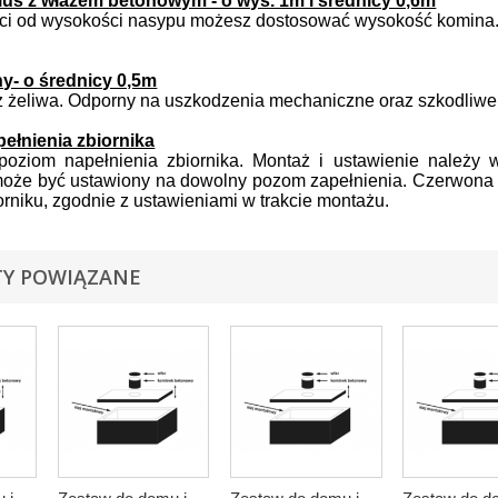
us z włazem betonowym - o wys. 1m i średnicy 0,6m
ci od wysokości nasypu możesz dostosować wysokość komina
ny- o średnicy 0,5m
 żeliwa. Odporny na uszkodzenia mechaniczne oraz szkodliwe 
pełnienia zbiornika
 poziom napełnienia zbiornika. Montaż i ustawienie należy w
oże być ustawiony na dowolny pozom zapełnienia. Czerwona d
rniku, zgodnie z ustawieniami w trakcie montażu.
Y POWIĄZANE