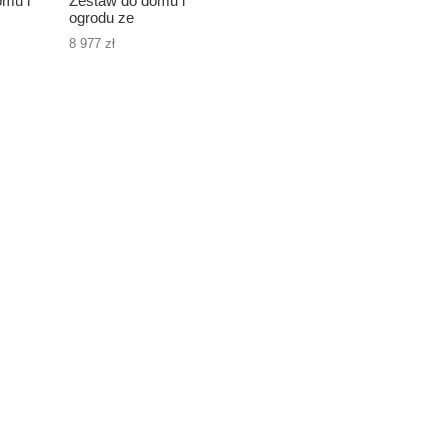
omu i
Zestaw do domu i
ogrodu ze
zbiornikiem
8 977 zł
na
betonowym na
7000l
deszczówkę 8000l -
8m3