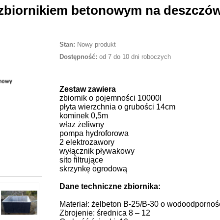
 zbiornikiem betonowym na deszczó
Stan:
Nowy produkt
Dostępność:
od 7 do 10 dni roboczych
Zestaw zawiera
zbiornik o pojemności 10000l
płyta wierzchnia o grubości 14cm
kominek 0,5m
właz żeliwny
pompa hydroforowa
2 elektrozawory
wyłącznik pływakowy
sito filtrujące
skrzynkę ogrodową
Dane techniczne zbiornika:
Materiał: żelbeton B-25/B-30 o wodoodpornoś
Zbrojenie: średnica 8 – 12