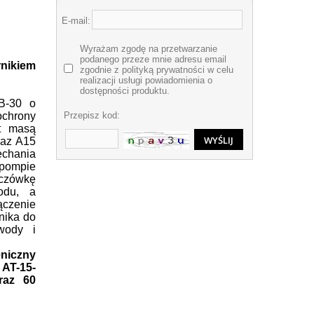
E-mail:
Wyrażam zgodę na przetwarzanie
podanego przeze mnie adresu email
nikiem
zgodnie z polityką prywatności w celu
realizacji usługi powiadomienia o
dostępności produktu.
/B-30 o
Przepisz kod:
chrony
t masą
łaz A15
echania
pompie
zczówkę
odu, a
ączenie
nika do
wody i
niczny
 AT-15-
raz 60