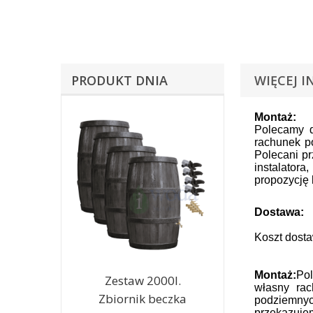
PRODUKT DNIA
WIĘCEJ I
Montaż:
Polecamy d
rachunek p
Polecani pr
instalator
propozycję 
Dostawa:
Koszt dosta
Montaż:
Po
Zestaw 2000l.
własny ra
Zbiornik beczka
podziemnyc
przekazuje