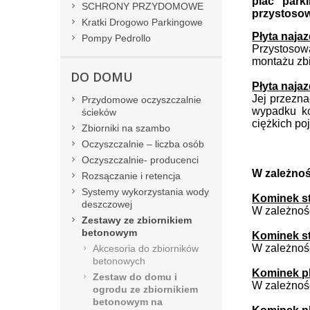
plac park
SCHRONY PRZYDOMOWE
przystosow
Kratki Drogowo Parkingowe
Płyta naja
Pompy Pedrollo
Przystosow
montażu zbi
DO DOMU
Płyta naja
Jej przezn
Przydomowe oczyszczalnie
wypadku ko
ścieków
ciężkich po
Zbiorniki na szambo
Oczyszczalnie – liczba osób
Oczyszczalnie- producenci
W zależnoś
Rozsączanie i retencja
Systemy wykorzystania wody
Kominek st
deszczowej
W zależnoś
Zestawy ze zbiornikiem
betonowym
Kominek st
W zależnoś
Akcesoria do zbiorników
betonowych
Kominek pl
Zestaw do domu i
W zależnoś
ogrodu ze zbiornikiem
betonowym na