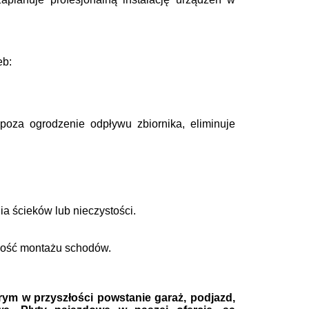
eb:
oza ogrodzenie odpływu zbiornika, eliminuje
a ścieków lub nieczystości.
liwość montażu schodów.
órym w przyszłości
powstanie garaż, podjazd,