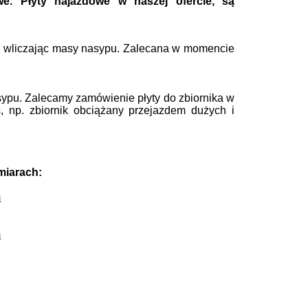
iwe.
Płyty najazdowe w naszej ofercie, są
 wliczając masy nasypu. Zalecana w momencie
sypu. Zalecamy zamówienie płyty do zbiornika w
 np. zbiornik obciążany przejazdem dużych i
miarach:
m
.
m
.
.