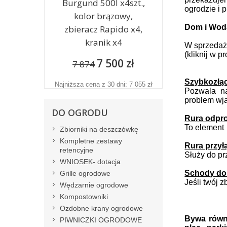
Burgund 500l x4szt.,
ogrodzie i 
kolor brązowy,
Dom i Woda
zbieracz Rapido x4,
kranik x4
W sprzedaży
(kliknij w p
7 500 zł
7 874
Szybkozłąc
Najniższa cena z 30 dni: 7 055 zł
Pozwala na
problem wja
DO OGRODU
Rura odpr
To element
Zbiorniki na deszczówkę
Kompletne zestawy
Rura przył
retencyjne
Służy do pr
WNIOSEK- dotacja
Schody do 
Grille ogrodowe
Jeśli twój 
Wędzarnie ogrodowe
Kompostowniki
Ozdobne krany ogrodowe
Bywa równi
PIWNICZKI OGRODOWE