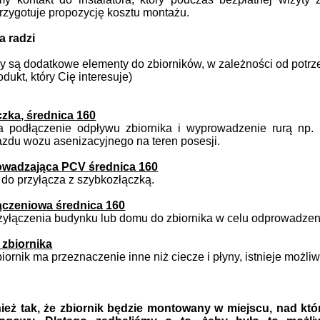
przygotuje propozycję kosztu montażu.
 radzi
 są dodatkowe elementy do zbiorników, w zależności od potrz
rodukt, który Cię interesuje)
zka, średnica 160
 podłączenie odpływu zbiornika i wyprowadzenie rurą np. p
zdu wozu asenizacyjnego na teren posesji.
owadzająca PCV średnica 160
do przyłącza z szybkozłączką.
ączeniowa średnica 160
zyłączenia budynku lub domu do zbiornika w celu odprowadzeni
zbiornika
zbiornik ma przeznaczenie inne niż ciecze i płyny, istnieje moż
eż tak, że zbiornik będzie montowany w miejscu, nad kt