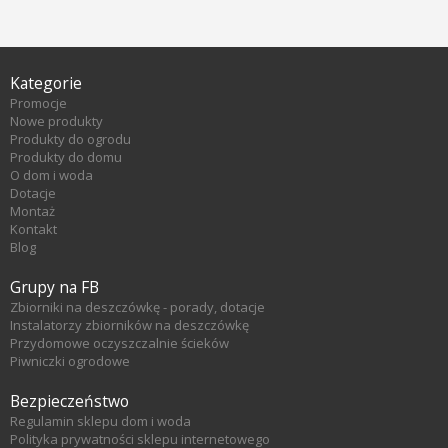
Kategorie
Promocje
Nowe produkty
Produkty do ogrodu
Produkty do domu
O dom i woda
Dotacje
Montaż
Kontakt
Blog
Grupy na FB
Zbiorniki na deszczówkę - porady, dotacje
Instalatorzy zbiorników na deszczówkę
Przydomowe oczyszczalnie ścieków
Piwniczki ogrodowe
Bezpieczeństwo
Regulamin sklepu dom i woda
Polityka prywatności sklepu internetowego