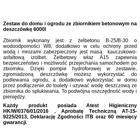
Zestaw do domu i ogrodu ze zbiornikiem betonowym na
deszczówkę 6000l
Zbiornik wykonany jest z żelbetonu B-25/B-30 o
wodoodporności W8, dodatkowo w celu ochrony przed
wodą i mrozami zabezpieczony jest masą kauczukowo-
asfaltową izolbet. Żelbetowy właz A15 zapewnia
bezpieczeństwo i możliwość przejechania samochodem po
zbiorniku. Dzięki pompie hydroforowej w zestawie,
zgromadzoną deszczówkę możesz wykorzystać do
podlewania ogrodu, a dodatkowo wykorzystać w domu
przez podłączenie do toalety i używać wodę deszczową ze
zbiornika do spłukiwania. To podwójna oszczędność wody i
pieniędzy.
Każdy produkt posiada Atest Higieniczny
HK/W/0376/01/2016 , Aprobatę Techniczną AT-15-
9225/2013, Deklarację Zgodności ITB oraz 60 miesięcy
gwarancji.