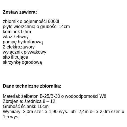
Zestaw zawiera:
zbiornik o pojemnośći 6000l
płytę wierzchnią o grubości 14cm
kominek 0,5m
właz żeliwny
pompę hydroforową
2 elektrozawory
wyłącznik pływakowy
sito filtrujące
skrzynkę ogrodową
Dane techniczne zbiornika:
Materiał: żelbeton B-25/B-30 o wodoodporności W8
Zbrojenie: średnica 8 – 12
Grubość ścianki: 10cm
Wymiary: 2,0m szer. x 1,90 wys. l
ub 2,4m dł. x 2,0m szer. x
1,5 wys.