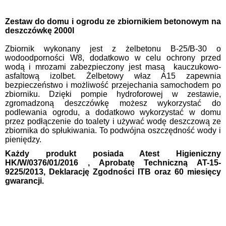
Zestaw do domu i ogrodu ze zbiornikiem betonowym na
deszczówkę 2000l
Zbiornik wykonany jest z żelbetonu B-25/B-30 o
wodoodporności W8, dodatkowo w celu ochrony przed
wodą i mrozami zabezpieczony jest masą kauczukowo-
asfaltową izolbet. Żelbetowy właz A15 zapewnia
bezpieczeństwo i możliwość przejechania samochodem po
zbiorniku. Dzięki pompie hydroforowej w zestawie,
zgromadzoną deszczówkę możesz wykorzystać do
podlewania ogrodu, a dodatkowo wykorzystać w domu
przez podłączenie do toalety i używać wodę deszczową ze
zbiornika do spłukiwania. To podwójna oszczędność wody i
pieniędzy.
Każdy produkt posiada Atest Higieniczny
HK/W/0376/01/2016 , Aprobatę Techniczną AT-15-
9225/2013, Deklarację Zgodności ITB oraz 60 miesięcy
gwarancji.