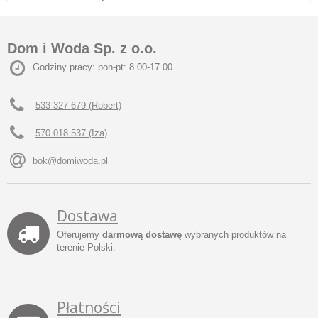
Dom i Woda Sp. z o.o.
Godziny pracy: pon-pt: 8.00-17.00
533 327 679 (Robert)
570 018 537 (Iza)
bok@domiwoda.pl
Dostawa
Oferujemy
darmową dostawę
wybranych produktów na
terenie Polski.
Płatności