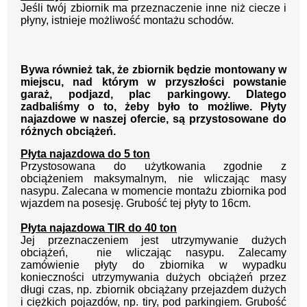
Jeśli twój zbiornik ma przeznaczenie inne niż ciecze i
płyny, istnieje możliwość montażu schodów.
Bywa również tak, że zbiornik będzie montowany w
miejscu, nad którym w przyszłości
powstanie
garaż, podjazd, plac parkingowy. Dlatego
zadbaliśmy o to, żeby było to możliwe.
Płyty
najazdowe w naszej ofercie, są przystosowane do
różnych obciążeń.
Płyta najazdowa do 5 ton
Przystosowana do użytkowania zgodnie z
obciążeniem maksymalnym, nie wliczając masy
nasypu. Zalecana w momencie montażu zbiornika pod
wjazdem na posesję. Grubość tej płyty to 16cm.
Płyta najazdowa TIR do 40 ton
Jej przeznaczeniem jest utrzymywanie dużych
obciążeń,
nie wliczając nasypu. Zalecamy
zamówienie płyty do zbiornika w wypadku
konieczności utrzymywania dużych obciążeń przez
długi czas, np. zbiornik obciążany przejazdem dużych
i ciężkich pojazdów, np. tiry, pod parkingiem. Grubość