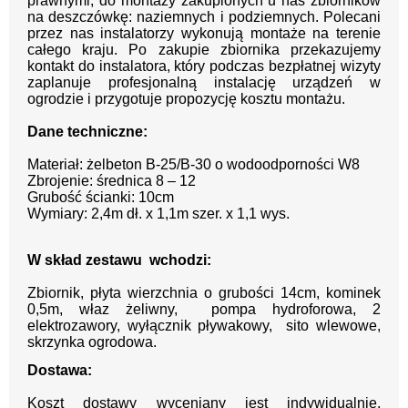
prawnymi, do montaży zakupionych u nas zbiorników
na deszczówkę: naziemnych i podziemnych. Polecani
przez nas instalatorzy wykonują montaże na terenie
całego kraju. Po zakupie zbiornika przekazujemy
kontakt do instalatora, który podczas bezpłatnej wizyty
zaplanuje profesjonalną instalację urządzeń w
ogrodzie i przygotuje propozycję kosztu montażu.
Dane techniczne:
Materiał: żelbeton B-25/B-30 o wodoodporności W8
Zbrojenie: średnica 8 – 12
Grubość ścianki: 10cm
Wymiary:
2,4m dł. x 1,1m szer. x 1,1 wys.
W skład zestawu wchodzi:
Zbiornik, płyta wierzchnia o grubości 14cm, kominek
0,5m, właz żeliwny, pompa hydroforowa, 2
elektrozawory, wyłącznik pływakowy, sito wlewowe,
skrzynka ogrodowa.
Dostawa:
Koszt dostawy wyceniany jest indywidualnie,