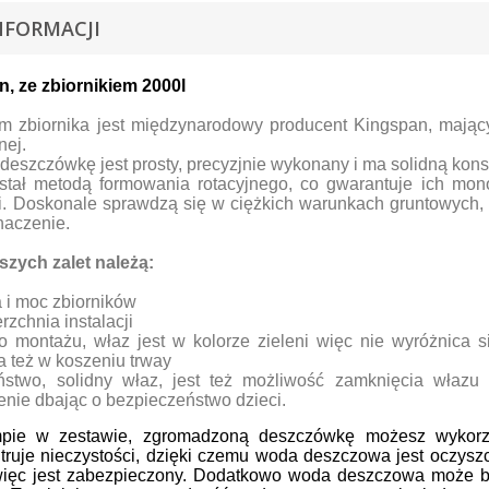
NFORMACJI
n, ze zbiornikiem 2000l
m zbiornika jest międzynarodowy producent Kingspan, mając
nej.
 deszczówkę jest prosty, precyzjnie wykonany i ma solidną kons
ostał metodą formowania rotacyjnego, co gwarantuje ich mono
i. Doskonale sprawdzą się w ciężkich warunkach gruntowych, 
naczenie.
szych zalet należą:
 i moc zbiorników
rzchnia instalacji
o montażu, właz jest w kolorze zieleni więc nie wyróżnica si
 też w koszeniu trway
ństwo, solidny właz, jest też możliwość zamknięcia właz
nie dbając o bezpieczeństwo dzieci.
pie w zestawie, zgromadzoną deszczówkę możesz wykorzy
truje nieczystości, dzięki czemu woda deszczowa jest oczysz
 więc jest zabezpieczony. Dodatkowo woda deszczowa może b