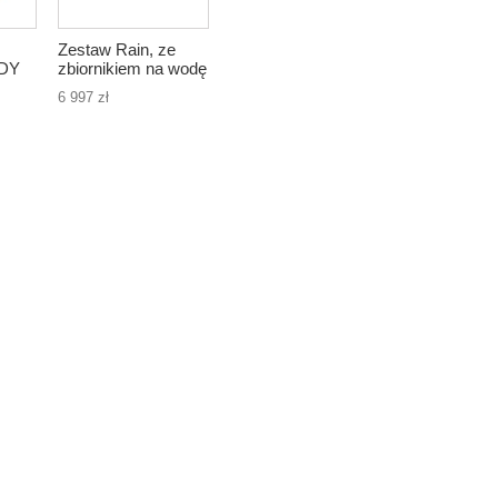
Zestaw Rain, ze
DY
zbiornikiem na wodę
deszczową 3000l
6 997 zł