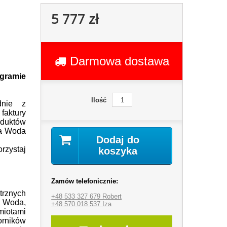
5 777 zł
Darmowa dostawa
ogramie
Ilość
dnie z
faktury
duktów
ja Woda
Dodaj do
orzystaj
koszyka
Zamów telefonicznie:
znych
+48 533 327 679 Robert
i Woda,
+48 570 018 537 Iza
iotami
orników