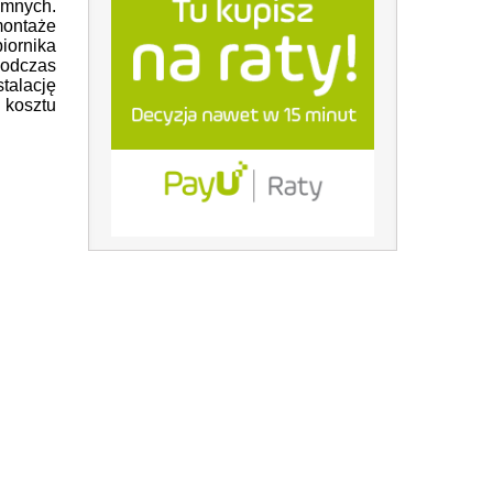
mnych.
montaże
iornika
podczas
stalację
 kosztu