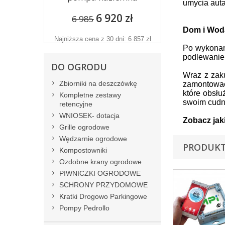
umycia auta
6 920 zł
6 985
Dom i Woda
Najniższa cena z 30 dni: 6 857 zł
Po wykonan
podlewanie 
DO OGRODU
Wraz z zak
Zbiorniki na deszczówkę
zamontować
które obsłu
Kompletne zestawy
swoim cudn
retencyjne
WNIOSEK- dotacja
Zobacz jak
Grille ogrodowe
Wędzarnie ogrodowe
PRODUKT
Kompostowniki
Ozdobne krany ogrodowe
PIWNICZKI OGRODOWE
SCHRONY PRZYDOMOWE
Kratki Drogowo Parkingowe
Pompy Pedrollo