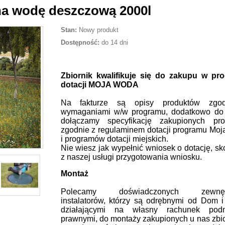
 na wodę deszczową 2000l
Stan:
Nowy produkt
Dostępność:
do 14 dni
Zbiornik kwalifikuje się do zakupu w pr
dotacji MOJA WODA
Na fakturze są opisy produktów zgo
wymaganiami w/w programu, dodatkowo do 
dołączamy specyfikację zakupionych pro
zgodnie z regulaminem dotacji programu Mo
i programów dotacji miejskich.
Nie wiesz jak wypełnić wniosek o dotację, sk
z naszej usługi przygotowania wniosku.
Montaż
Polecamy doświadczonych zewnętr
instalatorów, którzy są odrębnymi od Dom 
działającymi na własny rachunek podm
prawnymi, do montaży zakupionych u nas zbi