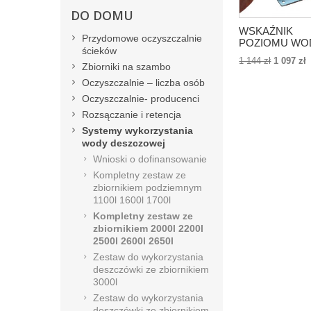
DO DOMU
WSKAŹNIK
Przydomowe oczyszczalnie
POZIOMU WO
ścieków
AQUATO W
1 144 zł
1 097 zł
ZBIORNIKU
Zbiorniki na szambo
STEROWANY
Oczyszczalnie – liczba osób
APLIKACJĄ
Oczyszczalnie- producenci
Rozsączanie i retencja
Systemy wykorzystania
wody deszczowej
Wnioski o dofinansowanie
Kompletny zestaw ze
zbiornikiem podziemnym
1100l 1600l 1700l
Kompletny zestaw ze
zbiornikiem 2000l 2200l
2500l 2600l 2650l
Zestaw do wykorzystania
deszczówki ze zbiornikiem
3000l
Zestaw do wykorzystania
deszczówki ze zbiornikiem