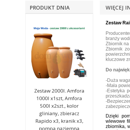
PRODUKT DNIA
WIĘCEJ I
Zestaw Rai
Producente
branży wod
Zbiornik na
Zbiornik z
powierzchn
kluczowe z
Do najwięk
-Duża waga
-Mała powie
Zestaw 2000l. Amfora
-Estetyka p
przeszkadza
1000l x1szt, Amfora
-Bezpiecze
500l x2szt., kolor
zabezpiecze
gliniany, zbieracz
Dzięki pom
Rapido x3, kranik x3,
wlewowe fil
zbiornika,
pompa naziemna