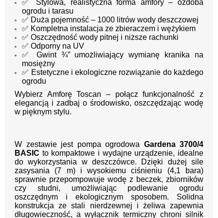
✅ Stylowa, realistyczna forma amfory – ozdoba
ogrodu i tarasu
✅ Duża pojemność – 1000 litrów wody deszczowej
✅ Kompletna instalacja ze zbieraczem i wężykiem
✅ Oszczędność wody pitnej i niższe rachunki
✅ Odporny na UV
✅ Gwint ¾” umożliwiający wymianę kranika na
mosiężny
✅ Estetyczne i ekologiczne rozwiązanie do każdego
ogrodu
Wybierz Amforę Toscan – połącz funkcjonalność z
elegancją i zadbaj o środowisko, oszczędzając wodę
w pięknym stylu.
W zestawie jest pompa ogrodowa
Gardena 3700/4
BASIC
to kompaktowe i wydajne urządzenie, idealne
do wykorzystania w deszczówce. Dzięki dużej sile
zasysania (7 m) i wysokiemu ciśnieniu (4,1 bara)
sprawnie przepompowuje wodę z beczek, zbiorników
czy studni, umożliwiając podlewanie ogrodu
oszczędnym i ekologicznym sposobem. Solidna
konstrukcja ze stali nierdzewnej i żeliwa zapewnia
długowieczność, a wyłącznik termiczny chroni silnik