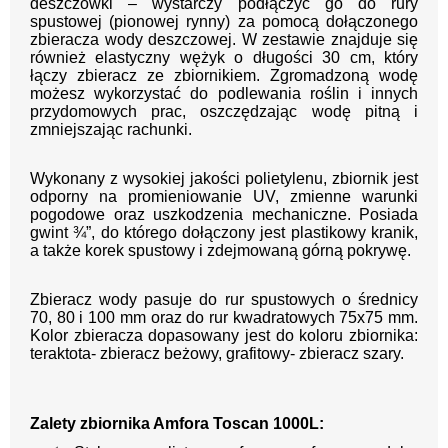
deszczówki – wystarczy podłączyć go do rury
spustowej (pionowej rynny) za pomocą dołączonego
zbieracza wody deszczowej. W zestawie znajduje się
również elastyczny wężyk o długości 30 cm, który
łączy zbieracz ze zbiornikiem. Zgromadzoną wodę
możesz wykorzystać do podlewania roślin i innych
przydomowych prac, oszczędzając wodę pitną i
zmniejszając rachunki.
Wykonany z wysokiej jakości polietylenu, zbiornik jest
odporny na promieniowanie UV, zmienne warunki
pogodowe oraz uszkodzenia mechaniczne. Posiada
gwint ¾”, do którego dołączony jest plastikowy kranik,
a także korek spustowy i zdejmowaną górną pokrywę.
Zbieracz wody pasuje do rur spustowych o średnicy
70, 80 i 100 mm oraz do rur kwadratowych 75x75 mm.
Kolor zbieracza dopasowany jest do koloru zbiornika:
teraktota- zbieracz beżowy, grafitowy- zbieracz szary.
Zalety zbiornika Amfora Toscan 1000L: