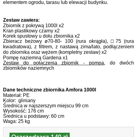
elementem ogrodu, tarasu lub elewacji budynku.
Zestaw zawiera:
Zbiornik z pokrywą 1000l x2
Kran plastikowy czarny x2
Korek spustowy u dołu zbiornika x2
Zbieracz beżowy ø70-80-
100 (rura okrągła), □75 (rura
kwadratowa), z filtrem, z nastawą zima/lato, podłączeniem
do zbiornika oraz wężem (kompletny zestaw) x2
Pompę naziemną Gardena x1
Zestaw do połączenia zbiornik - pompa
, do dwóch
zbiorników naziemnych
Dane techniczne zbiornika Amfora 1000l
Materiał: PE
Kolor: gliniany
Średnica w najszerszym miejscu 99 cm
Wysokość: 176 cm
Średnica u podstawy: 60 cm
Waga: 25 kg
Oszczędzasz 140 zł