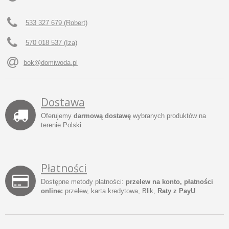
533 327 679 (Robert)
570 018 537 (Iza)
bok@domiwoda.pl
Dostawa
Oferujemy
darmową dostawę
wybranych produktów na
terenie Polski.
Płatności
Dostępne metody płatności:
przelew na konto, płatności
online:
przelew, karta kredytowa, Blik,
Raty z PayU
.