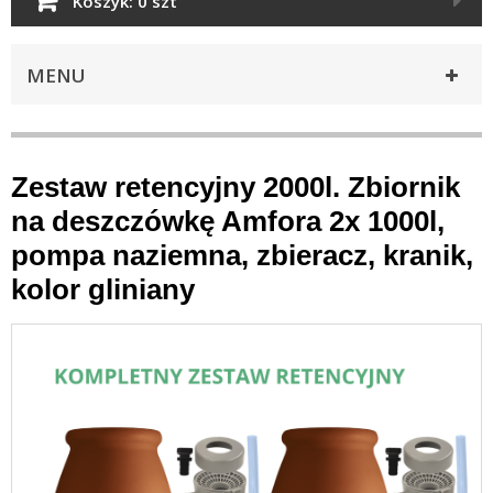
Koszyk:
0 szt
MENU
Zestaw retencyjny 2000l. Zbiornik
na deszczówkę Amfora 2x 1000l,
pompa naziemna, zbieracz, kranik,
kolor gliniany