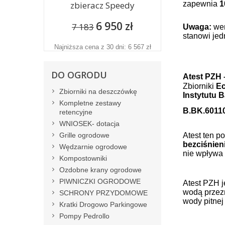
zbieracz Speedy
zapewnia
1
6 950 zł
7 183
Uwaga:
wer
stanowi jed
Najniższa cena z 30 dni: 6 567 zł
DO OGRODU
Atest PZH 
Zbiorniki
Ec
Zbiorniki na deszczówkę
Instytutu
Kompletne zestawy
B.BK.6011
retencyjne
WNIOSEK- dotacja
Grille ogrodowe
Atest ten p
bezciśnien
Wędzarnie ogrodowe
nie wpływa 
Kompostowniki
Ozdobne krany ogrodowe
PIWNICZKI OGRODOWE
Atest PZH 
wodą przezn
SCHRONY PRZYDOMOWE
wody pitnej
Kratki Drogowo Parkingowe
Pompy Pedrollo