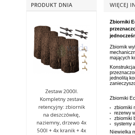
PRODUKT DNIA
WIĘCEJ I
Zbiorniki
E
przeznaczon
jednocześn
Zbiornik wy
mechaniczne
mających ko
Konstrukcja
przeznaczon
jednolitą k
zanieczysz
Zestaw 2000l.
Kompletny zestaw
Zbiorniki E
retencyjny: zbiornik
zbiornik
rezerwy 
na deszczówkę,
zbiorniki
naziemny, drzewo 4x
systemy 
500l + 4x kranik + 4x
Niewielka m