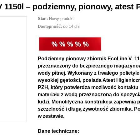
 1150l – podziemny, pionowy, atest
Stan:
Nowy produkt
Dostępność:
do 14 dni
Podziemny
pionowy zbiornik EcoLine V
115
przeznaczony do bezpiecznego magazyno
wody pitnej. Wykonany z trwałego polietyl
wysokiej gęstości, posiada
Atest Higienicz
PZH
, który potwierdza możliwość kontaktu
materiału z wodą przeznaczoną do spożyci
ludzi. Monolityczna konstrukcja zapewnia 
szczelność i długą żywotność zbiornika. P
w zestawie.
Dane techniczne: