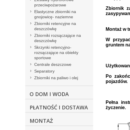
przeciwpożarowe
Zbiornik 
Elastyczne zbiorniki na
zasypywani
gnojowicę- naziemne
Zbiorniki retencyjne na
deszczówkę
Montaż w 
Zbiorniki rozsączające na
W przypad
deszczówkę
gruntem na
Skrzynki retencyjno-
rozsączające na obiekty
sportowe
Centrale deszczowe
Użytkowan
Separatory
Po zakońc
Zbiorniki na paliwo i olej
pojazdów.
O DOM I WODA
Pełna ins
PŁATNOŚĆ I DOSTAWA
życzenie.
MONTAŻ