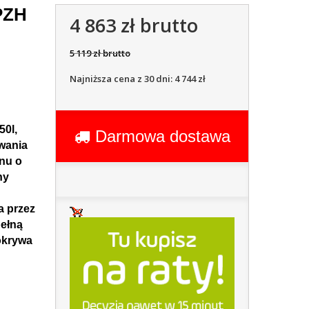
 PZH
4 863 zł brutto
5 119 zł brutto
Najniższa cena z 30 dni: 4 744 zł
0l,
Darmowa dostawa
wania
enu o
ny
a przez
pełną
okrywa