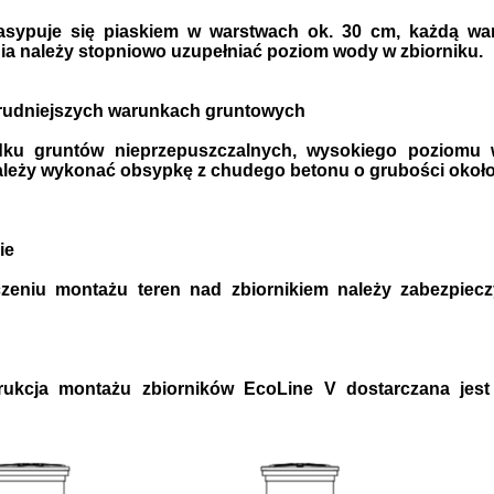
zasypuje się piaskiem w warstwach ok. 30 cm, każdą war
a należy stopniowo uzupełniać poziom wody w zbiorniku.
trudniejszych warunkach gruntowych
ku gruntów nieprzepuszczalnych, wysokiego poziomu 
leży wykonać obsypkę z chudego betonu o grubości około
ie
zeniu montażu teren nad zbiornikiem należy zabezpiecz
trukcja montażu zbiorników EcoLine V dostarczana jest