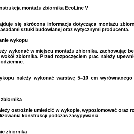
nstrukcja montażu zbiornika EcoLine V
najduje się skrócona informacja dotycząca montażu zbio
zasadami sztuki budowlanej oraz wytycznymi producenta.
anie wykopu
ży wykonać w miejscu montażu zbiornika, zachowując be
 wokół zbiornika. Przed rozpoczęciem prac należy upewni
 podziemne.
ykopu należy wykonać warstwę 5–10 cm wyrównanego pi
 zbiornika
ależy ostrożnie umieścić w wykopie, wypoziomować oraz r
ilizowania konstrukcji podczas zasypywania.
e zbiornika