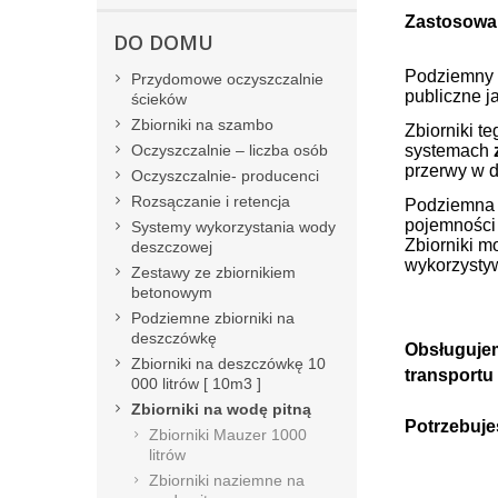
Zastosowan
DO DOMU
Podziemny 
Przydomowe oczyszczalnie
publiczne j
ścieków
Zbiorniki na szambo
Zbiorniki t
Oczyszczalnie – liczba osób
systemach
przerwy w 
Oczyszczalnie- producenci
Rozsączanie i retencja
Podziemna 
pojemności 
Systemy wykorzystania wody
Zbiorniki 
deszczowej
wykorzysty
Zestawy ze zbiornikiem
betonowym
Podziemne zbiorniki na
deszczówkę
Obsługujem
Zbiorniki na deszczówkę 10
transportu 
000 litrów [ 10m3 ]
Zbiorniki na wodę pitną
Potrzebuje
Zbiorniki Mauzer 1000
litrów
Zbiorniki naziemne na