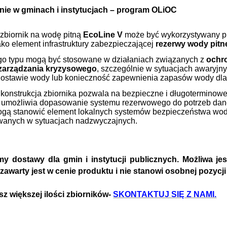
ie w gminach i instytucjach – program OLiOC
zbiornik na wodę pitną
EcoLine V
może być wykorzystywany prz
ako element infrastruktury zabezpieczającej
rezerwy wody pitn
ego typu mogą być stosowane w działaniach związanych z
ochro
zarządzania kryzysowego
, szczególnie w sytuacjach awaryjny
dostawie wody lub konieczność zapewnienia zapasów wody dl
konstrukcja zbiornika pozwala na bezpieczne i długotermino
umożliwia dopasowanie systemu rezerwowego do potrzeb danej je
mogą stanowić element lokalnych systemów bezpieczeństwa wo
wanych w sytuacjach nadzwyczajnych.
y dostawy dla gmin i instytucji publicznych. Możliwa je
zawarty jest w cenie produktu i nie stanowi osobnej pozycji
sz większej ilości zbiorników-
SKONTAKTUJ SIĘ Z NAMI.