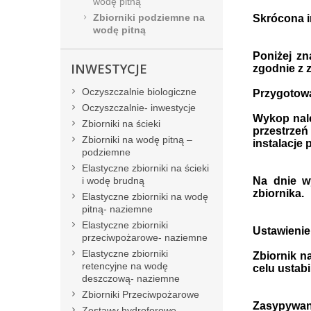
wodę pitną
Zbiorniki podziemne na
Skrócona i
wodę pitną
Poniżej z
INWESTYCJE
zgodnie z 
Oczyszczalnie biologiczne
Przygotow
Oczyszczalnie- inwestycje
Wykop nale
Zbiorniki na ścieki
przestrzeń
Zbiorniki na wodę pitną –
instalacje
podziemne
Elastyczne zbiorniki na ścieki
i wodę brudną
Na dnie w
zbiornika.
Elastyczne zbiorniki na wodę
pitną- naziemne
Elastyczne zbiorniki
Ustawienie
przeciwpożarowe- naziemne
Elastyczne zbiorniki
Zbiornik n
retencyjne na wodę
celu ustab
deszczową- naziemne
Zbiorniki Przeciwpożarowe
Zasypywani
Zestawy hydroforowe