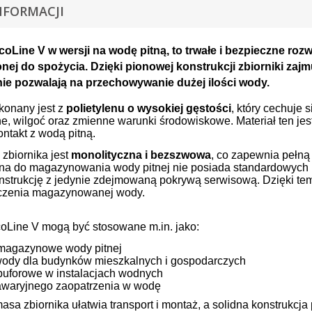
NFORMACJI
coLine V w wersji na wodę pitną,
to trwałe i bezpieczne ro
ej do spożycia. Dzięki pionowej konstrukcji zbiorniki zajmu
ie pozwalają na przechowywanie dużej ilości wody.
konany jest z
polietylenu o wysokiej gęstości
, który cechuje
, wilgoć oraz zmienne warunki środowiskowe. Materiał ten je
ntakt z wodą pitną.
 zbiornika jest
monolityczna i bezszwowa
, co zapewnia pełną
a do magazynowania wody pitnej nie posiada standardowych p
onstrukcję z jedynie zdejmowaną pokrywą serwisową. Dzięki tem
czenia magazynowanej wody.
coLine V mogą być stosowane m.in. jako:
i magazynowe wody pitnej
wody dla budynków mieszkalnych i gospodarczych
 buforowe w instalacjach wodnych
awaryjnego zaopatrzenia w wodę
asa zbiornika ułatwia transport i montaż, a solidna konstrukcj