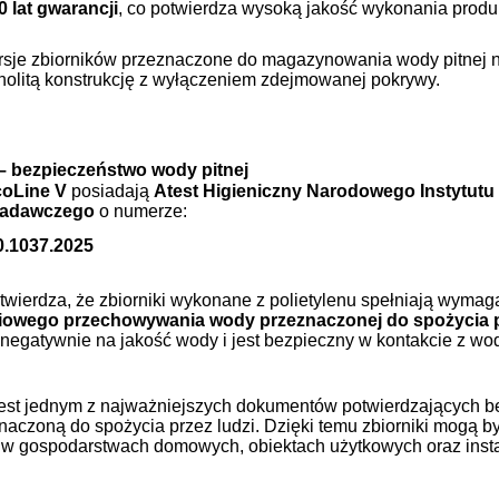
0 lat gwarancji
, co potwierdza wysoką jakość wykonania produ
sje zbiorników przeznaczone do magazynowania wody pitnej ni
nolitą konstrukcję z wyłączeniem zdejmowanej pokrywy.
– bezpieczeństwo wody pitnej
oLine V
posiadają
Atest Higieniczny Narodowego Instytut
 Badawczego
o numerze:
0.1037.2025
otwierdza, że zbiorniki wykonane z polietylenu spełniają wyma
iowego przechowywania wody przeznaczonej do spożycia p
negatywnie na jakość wody i jest bezpieczny w kontakcie z wod
jest jednym z najważniejszych dokumentów potwierdzających b
aczoną do spożycia przez ludzi. Dzięki temu zbiorniki mogą 
 w gospodarstwach domowych, obiektach użytkowych oraz insta