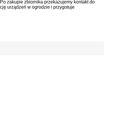
. Po zakupie zbiornika przekazujemy kontakt do
ację urządzeń w ogrodzie i przygotuje
y temperatury (od -20°C do +60°C) , czynniki
zyć ze sobą kilka zbiorników, jeśli będziesz