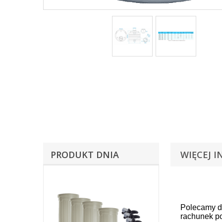
PRODUKT DNIA
WIĘCEJ I
Zbiornik kd
domowym. P
Polecamy d
rachunek p