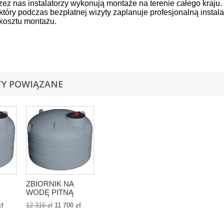
zez nas instalatorzy wykonują montaże na terenie całego kraju
, który podczas bezpłatnej wizyty zaplanuje profesjonalną instal
kosztu montażu.
gęstości, przez co jest szczelny. Zbiornik jest odporny na zmian
fizyczne. Jest odporny na korozję. Możesz w łatwy sposób połąc
Y POWIĄZANE
ZBIORNIK NA
WODĘ PITNĄ
tone
PANETT Panettone-
zł
12 316 zł
11 700 zł
3
11000l- 11m3