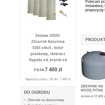
Polecani pr
instalatora
propozycję 
o wysokiej 
chemiczne, 
potrze
Zestaw 2000l.
PRODUKT
Zbiornik Kolumna
500l x4szt., kolor
piaskowy, zbieracz
Rapido x4, kranik x4
7 400 zł
7 574
Najniższa cena z 30 dni: 7 060 zł
ZBIORNIK NA
WODĘ PITNĄ
DO OGRODU
PANETT Panet
18 624 zł
17 693 
- 15000L - 15m
Zbiorniki na deszczówkę