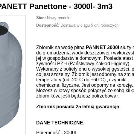
NETT Panettone - 3000l- 3m3
Stan:
Nowy produkt
Dostępność:
Dostawa w ciągu 5 dni roboczych
Zbiornik na wodę pitną
PANNET 3000l
służy 
do gromadzenia wody deszczowej i wykorzyst
jej w gospodarstwie domowym. Posiada atest
żywności PZH (Państwowy Zakład Higieny).
Wykonany z polietylenu o wysokiej gęstości, 
co jest szczelny. Zbiornik jest odporny na zmi
temperatury (od -20°C do +60°C) , czynniki
chemiczne, fizyczne. Jest odporny na korozję.
Możesz w łatwy sposób połączyć ze sobą kilk
zbiorników, jeśli będziesz potrzebował.
Zbiornik posiada 25 letnią gwarancję.
DANE TECHNICZNE:
Pojemność - 3000l