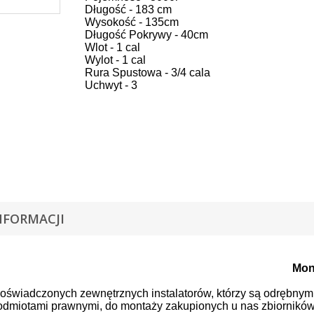
Długość - 183 cm
Wysokość - 135cm
Długość Pokrywy - 40cm
Wlot - 1 cal
Wylot - 1 cal
Rura Spustowa - 3/4 cala
Uchwyt - 3
NFORMACJI
mf,mefwodę pitną PANETT 3105l służy do gromadzenia wody pit
osiada atest żywności PZH (Państwowy Zakład Higieny).
Mon
oświadczonych zewnętrznych instalatorów, którzy są odrębnym
odmiotami prawnymi, do montaży zakupionych u nas zbiornikó