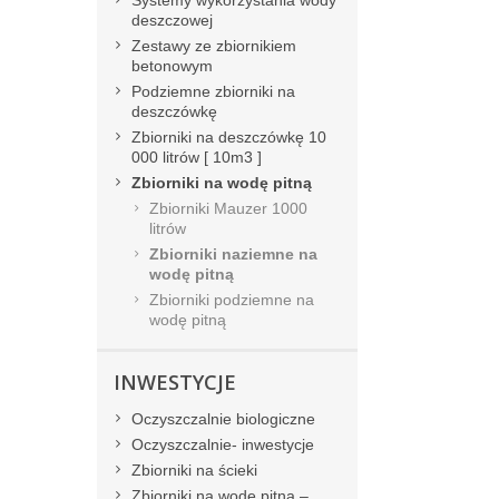
Systemy wykorzystania wody
deszczowej
Zestawy ze zbiornikiem
betonowym
Podziemne zbiorniki na
deszczówkę
Zbiorniki na deszczówkę 10
000 litrów [ 10m3 ]
Zbiorniki na wodę pitną
Zbiorniki Mauzer 1000
litrów
Zbiorniki naziemne na
wodę pitną
Zbiorniki podziemne na
wodę pitną
INWESTYCJE
Oczyszczalnie biologiczne
Oczyszczalnie- inwestycje
Zbiorniki na ścieki
Zbiorniki na wodę pitną –