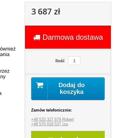
3 687 zł
Darmowa dostawa
również
ania
Ilość
przez
any
Dodaj do
koszyka
a
Zamów telefonicznie:
+48 533 327 679 Robert
+48 570 018 537 Iza