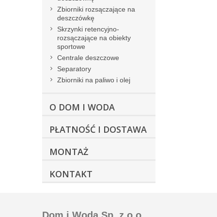
Zbiorniki rozsączające na
deszczówkę
Skrzynki retencyjno-
rozsączające na obiekty
sportowe
Centrale deszczowe
Separatory
Zbiorniki na paliwo i olej
O DOM I WODA
PŁATNOŚĆ I DOSTAWA
MONTAŻ
KONTAKT
Dom i Woda Sp. z o.o.