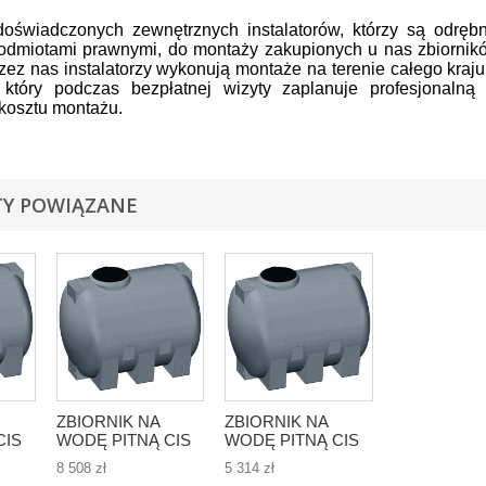
oświadczonych zewnętrznych instalatorów, którzy są odrę
odmiotami prawnymi, do montaży zakupionych u nas zbiornik
zez nas instalatorzy wykonują montaże na terenie całego kraj
a, który podczas bezpłatnej wizyty zaplanuje profesjonalną
kosztu montażu.
Y POWIĄZANE
ZBIORNIK NA
ZBIORNIK NA
CIS
WODĘ PITNĄ CIS
WODĘ PITNĄ CIS
Cisterna - 5000l-
Cisterna 3000l- 3m3
8 508 zł
5 314 zł
5m3