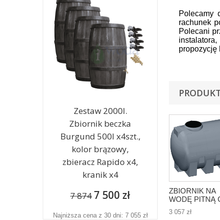
Polecamy d
rachunek p
Polecani pr
instalator
propozycję 
PRODUKT
Zestaw 2000l.
Zbiornik beczka
Burgund 500l x4szt.,
kolor brązowy,
zbieracz Rapido x4,
kranik x4
ZBIORNIK NA
7 500 zł
7 874
WODĘ PITNĄ 
Cisterna 1500l-
3 057 zł
1,5m3
Najniższa cena z 30 dni: 7 055 zł