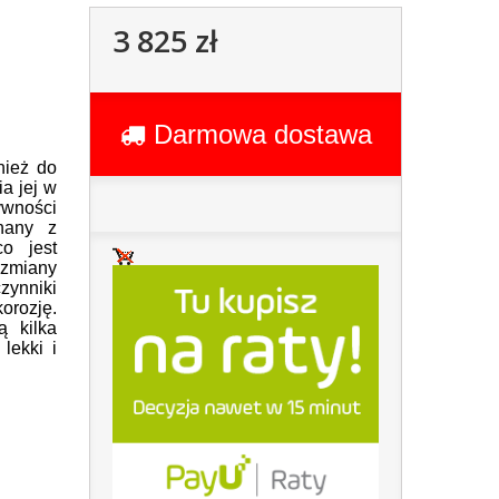
3 825 zł
Darmowa dostawa
nież do
a jej w
ywności
nany z
co jest
zmiany
ynniki
orozję.
 kilka
 lekki i