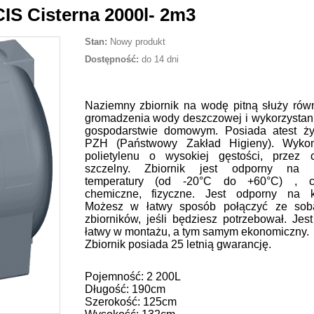
S Cisterna 2000l- 2m3
Stan:
Nowy produkt
Dostępność:
do 14 dni
Naziemny zbiornik na wodę pitną służy rów
gromadzenia wody deszczowej i wykorzystani
gospodarstwie domowym. Posiada atest ż
PZH (Państwowy Zakład Higieny). Wyko
polietylenu o wysokiej gęstości, przez 
szczelny. Zbiornik jest odporny na 
temperatury (od -20°C do +60°C) , cz
chemiczne, fizyczne. Jest odporny na k
Możesz w łatwy sposób połączyć ze sobą
zbiorników, jeśli będziesz potrzebował. Jest
łatwy w montażu, a tym samym ekonomiczny.
Zbiornik posiada 25 letnią gwarancję.
Pojemność: 2 200L
Długość: 190cm
Szerokość: 125cm