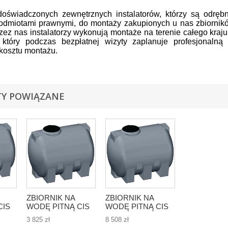
oświadczonych zewnętrznych instalatorów, którzy są odrę
odmiotami prawnymi, do montaży zakupionych u nas zbiornik
zez nas instalatorzy wykonują montaże na terenie całego kraj
a, który podczas bezpłatnej wizyty zaplanuje profesjonalną
kosztu montażu.
Y POWIĄZANE
ZBIORNIK NA
ZBIORNIK NA
CIS
WODĘ PITNĄ CIS
WODĘ PITNĄ CIS
Cisterna 2000l- 2m3
Cisterna - 5000l-
3 825 zł
8 508 zł
5m3