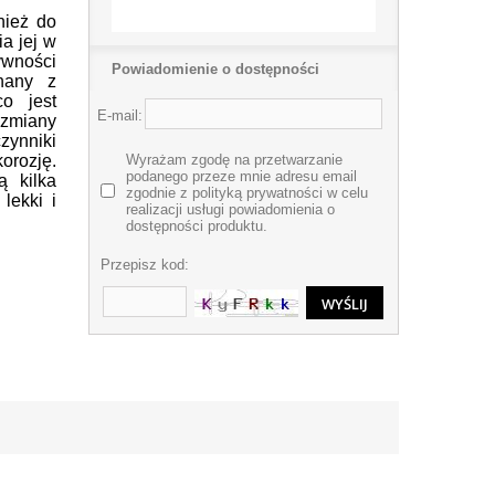
nież do
a jej w
ywności
Powiadomienie o dostępności
nany z
co jest
E-mail:
zmiany
ynniki
Wyrażam zgodę na przetwarzanie
orozję.
podanego przeze mnie adresu email
 kilka
zgodnie z polityką prywatności w celu
 lekki i
realizacji usługi powiadomienia o
dostępności produktu.
Przepisz kod: