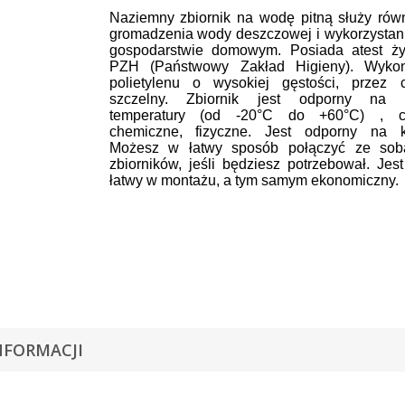
Naziemny zbiornik na wodę pitną służy rów
gromadzenia wody deszczowej i wykorzystani
gospodarstwie domowym. Posiada atest ż
PZH (Państwowy Zakład Higieny). Wyko
polietylenu o wysokiej gęstości, przez 
szczelny. Zbiornik jest odporny na 
temperatury (od -20°C do +60°C) , cz
chemiczne, fizyczne. Jest odporny na k
Możesz w łatwy sposób połączyć ze sobą
zbiorników, jeśli będziesz potrzebował. Jest
łatwy w montażu, a tym samym ekonomiczny.
NFORMACJI