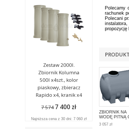
Polecamy d
rachunek p
Polecani pr
instalator
propozycję 
PRODUKT
Zestaw 2000l.
Zbiornik Kolumna
500l x4szt., kolor
piaskowy, zbieracz
Rapido x4, kranik x4
7 400 zł
7 574
ZBIORNIK NA
WODĘ PITNĄ 
Najniższa cena z 30 dni: 7 060 zł
Cisterna 1500l-
3 057 zł
1,5m3