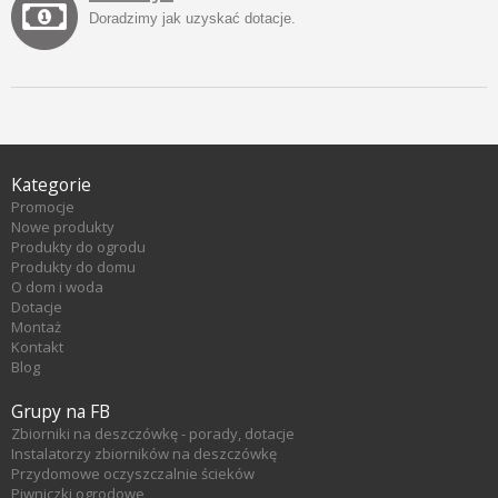
Doradzimy jak uzyskać dotacje.
Kategorie
Promocje
Nowe produkty
Produkty do ogrodu
Produkty do domu
O dom i woda
Dotacje
Montaż
Kontakt
Blog
Grupy na FB
Zbiorniki na deszczówkę - porady, dotacje
Instalatorzy zbiorników na deszczówkę
Przydomowe oczyszczalnie ścieków
Piwniczki ogrodowe