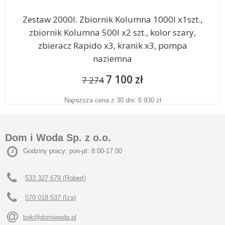
Zestaw 2000l. Zbiornik Kolumna 1000l x1szt.,
zbiornik Kolumna 500l x2 szt., kolor szary,
zbieracz Rapido x3, kranik x3, pompa
naziemna
7 100 zł
7 274
Najniższa cena z 30 dni: 6 930 zł
Dom i Woda Sp. z o.o.
Godziny pracy: pon-pt: 8.00-17.00
533 327 679 (Robert)
570 018 537 (Iza)
bok@domiwoda.pl