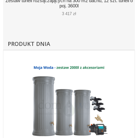
Zestaw tuneli rozsączających na 300 m2 dachu, 12 szt. tuneli o
poj. 3600l
3 417 zł
PRODUKT DNIA