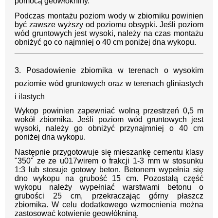
pomocą geowłókniny.
Podczas montażu poziom wody w zbiorniku powinien
być zawsze wyższy od poziomu obsypki. Jeśli poziom
wód gruntowych jest wysoki, należy na czas montażu
obniżyć go co najmniej o 40 cm poniżej dna wykopu.
3. Posadowienie zbiornika w terenach o wysokim
poziomie wód gruntowych oraz w terenach gliniastych
i ilastych
Wykop powinien zapewniać wolną przestrzeń 0,5 m
wokół zbiornika. Jeśli poziom wód gruntowych jest
wysoki, należy go obniżyć przynajmniej o 40 cm
poniżej dna wykopu.
Następnie przygotowuje się mieszankę cementu klasy
"350" ze ze u017wirem o frakcji 1-3 mm w stosunku
1:3 lub stosuje gotowy beton. Betonem wypełnia się
dno wykopu na grubość 15 cm. Pozostałą część
wykopu należy wypełniać warstwami betonu o
grubości 25 cm, przekraczając górny płaszcz
zbiornika. W celu dodatkowego wzmocnienia można
zastosować kotwienie geowłókniną.