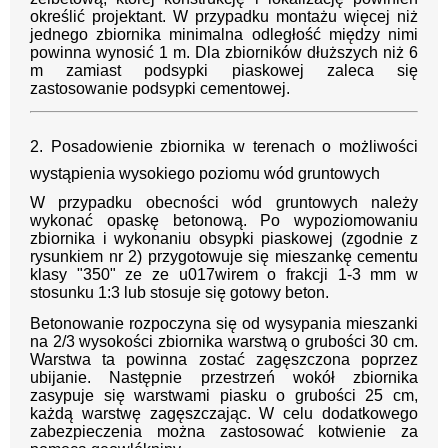
określić projektant. W przypadku montażu więcej niż
jednego zbiornika minimalna odległość między nimi
powinna wynosić 1 m. Dla zbiorników dłuższych niż 6
m zamiast podsypki piaskowej zaleca się
zastosowanie podsypki cementowej.
2. Posadowienie zbiornika w terenach o możliwości
wystąpienia wysokiego poziomu wód gruntowych
W przypadku obecności wód gruntowych należy
wykonać opaskę betonową. Po wypoziomowaniu
zbiornika i wykonaniu obsypki piaskowej (zgodnie z
rysunkiem nr 2) przygotowuje się mieszankę cementu
klasy "350" ze ze u017wirem o frakcji 1-3 mm w
stosunku 1:3 lub stosuje się gotowy beton.
Betonowanie rozpoczyna się od wysypania mieszanki
na 2/3 wysokości zbiornika warstwą o grubości 30 cm.
Warstwa ta powinna zostać zagęszczona poprzez
ubijanie. Następnie przestrzeń wokół zbiornika
zasypuje się warstwami piasku o grubości 25 cm,
każdą warstwę zagęszczając. W celu dodatkowego
zabezpieczenia można zastosować kotwienie za