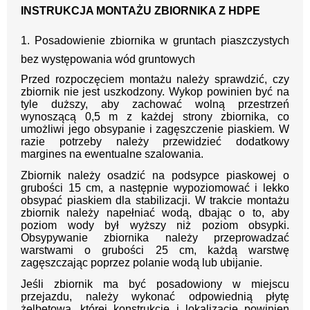
INSTRUKCJA MONTAŻU ZBIORNIKA Z HDPE
1. Posadowienie zbiornika w gruntach piaszczystych
bez występowania wód gruntowych
Przed rozpoczęciem montażu należy sprawdzić, czy
zbiornik nie jest uszkodzony. Wykop powinien być na
tyle duższy, aby zachować wolną przestrzeń
wynoszącą 0,5 m z każdej strony zbiornika, co
umożliwi jego obsypanie i zagęszczenie piaskiem. W
razie potrzeby należy przewidzieć dodatkowy
margines na ewentualne szalowania.
Zbiornik należy osadzić na podsypce piaskowej o
grubości 15 cm, a następnie wypoziomować i lekko
obsypać piaskiem dla stabilizacji. W trakcie montażu
zbiornik należy napełniać wodą, dbając o to, aby
poziom wody był wyższy niż poziom obsypki.
Obsypywanie zbiornika należy przeprowadzać
warstwami o grubości 25 cm, każdą warstwę
zagęszczając poprzez polanie wodą lub ubijanie.
Jeśli zbiornik ma być posadowiony w miejscu
przejazdu, należy wykonać odpowiednią płytę
żelbetową, której konstrukcję i lokalizację powinien