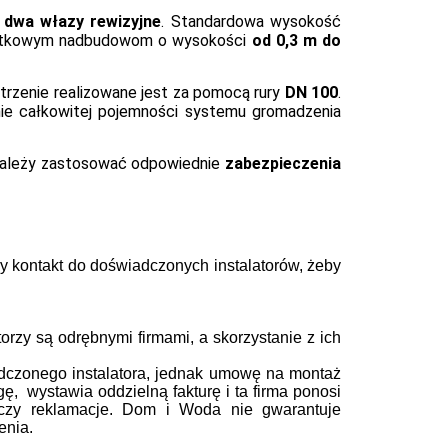
b dwa włazy rewizyjne
. Standardowa wysokość
odatkowym nadbudowom o wysokości
od 0,3 m do
etrzenie realizowane jest za pomocą rury
DN 100
.
nie całkowitej pojemności systemu gromadzenia
należy zastosować odpowiednie
zabezpieczenia
y kontakt
do doświadczonych instalatorów, żeby
rzy są odrębnymi firmami, a skorzystanie z ich
dczonego instalatora, jednak umowę na montaż
gę, wystawia oddzielną fakturę i ta firma ponosi
 czy reklamacje. Dom i Woda nie gwarantuje
enia.