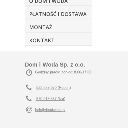
O DOM I WODA
PŁATNOŚĆ I DOSTAWA
MONTAŻ
KONTAKT
Dom i Woda Sp. z o.o.
Godziny pracy: pon-pt: 8.00-17.00
533 327 679 (Robert)
570 018 537 (Iza)
bok@domiwoda.pl