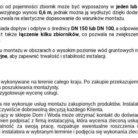
ci od pojemności zbiornik może być wyposażony w
jeden lu
ewizyjnego wynosi
0,6 m
, jednak można ją wydłużyć dzięki d
pozwala na elastyczne dopasowanie do warunków montażu.
siada dopływ i odpływ o średnicy
DN 150 lub DN 100
, a odpowi
st także
łączenie kilku zbiorników
, co pozwala na zwiększe
.
u montażu w obszarach o wysokim poziomie wód gruntowych 
jne
, aby zapewnić trwałość i stabilność instalacji.
 wykonywane na terenie całego kraju.
Po zakupie przekazujem
s poszukiwania montażysty.
przygotowuje wycenę usługi.
nie wykonuje usług montażu zakupionych produktów. Instalato
oczywiście dobrowolną decyzją każdego Klienta.
ujący w sklepie Dom i Woda może otrzymać kontakt do doświa
nien podpisać z firmą instalacyjną, która wycenia zleconą usłu
alność za swoją pracę, rozpatruje ewentualne roszczenia
 instalatora w wybranym terminie i podjęcia się wykonania zlec