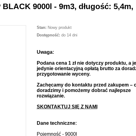
 BLACK 9000l - 9m3, długość: 5,4m,
Stan:
Nowy produkt
Dostępność:
do 14 dni
Uwaga:
Podana cena 1 zł nie dotyczy produktu, a je
jedynie orientacyjną opłatą brutto za dorad
przygotowanie wyceny.
Zachęcamy do kontaktu przed zakupem – c
doradzimy i pomożemy dobrać najlepsze
rozwiązanie.
SKONTAKTUJ SIĘ Z NAMI
Dane techniczne:
Pojemność - 9000l