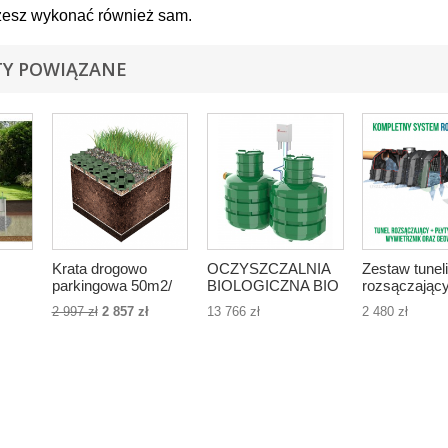
esz wykonać również sam.
Y POWIĄZANE
Krata drogowo
OCZYSZCZALNIA
Zestaw tuneli
parkingowa 50m2/
BIOLOGICZNA BIO
rozsączając
sób
220szt. , wys. 4cm,
SOLID/ 2- 4 osób / z
200 m2 dach
2 997 zł
2 857 zł
13 766 zł
2 480 zł
kolor zielony - Stella
deklaracją na
szt. tuneli o p
Green
integralny drenaż
2400l
rozsączający