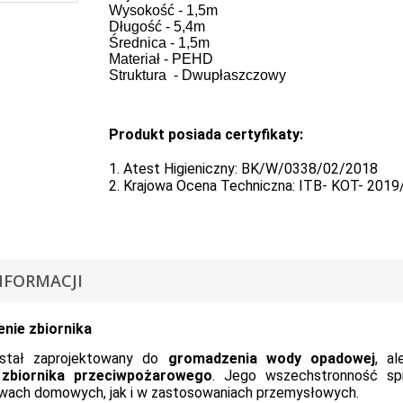
Wysokość - 1,5m
Długość - 5,4m
Średnica - 1,5m
Materiał - PEHD
Struktura - Dwupłaszczowy
Produkt posiada certyfikaty:
1. Atest Higieniczny: BK/W/0338/02/2018
2. Krajowa Ocena Techniczna: ITB- KOT- 2019
NFORMACJI
nie zbiornika
ostał zaprojektowany do
gromadzenia wody opadowej
, a
b
zbiornika przeciwpożarowego
. Jego wszechstronność sp
wach domowych, jak i w zastosowaniach przemysłowych.