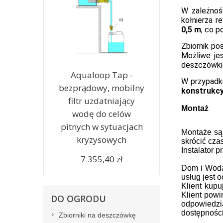
W zależnoś
kołnierza r
0,5 m
, co 
Zbiornik po
Możliwe je
deszczówki
Aqualoop Tap -
W przypadk
bezprądowy, mobilny
konstrukcy
filtr uzdatniający
Montaż
wodę do celów
pitnych w sytuacjach
Montaże są
kryzysowych
skrócić cza
Instalator 
7 355,40 zł
Dom i Woda 
usług jest 
Klient kup
Klient powi
DO OGRODU
odpowiedzi
dostępności
Zbiorniki na deszczówkę