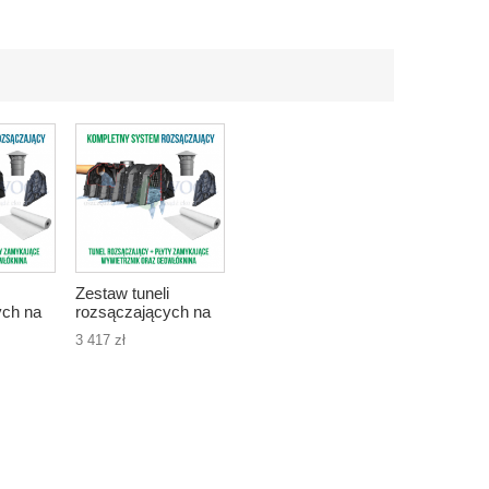
Zestaw tuneli
ych na
rozsączających na
u, 8
300 m2 dachu, 12
3 417 zł
oj.
szt. tuneli o poj.
3600l