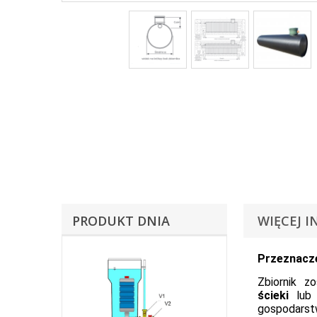
PRODUKT DNIA
WIĘCEJ I
Przeznacze
Zbiornik z
ścieki
lu
gospodarst