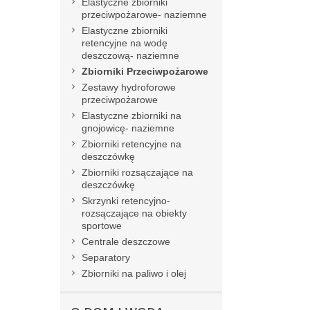
Elastyczne zbiorniki
przeciwpożarowe- naziemne
Elastyczne zbiorniki
retencyjne na wodę
deszczową- naziemne
Zbiorniki Przeciwpożarowe
Zestawy hydroforowe
przeciwpożarowe
Elastyczne zbiorniki na
gnojowicę- naziemne
Zbiorniki retencyjne na
deszczówkę
Zbiorniki rozsączające na
deszczówkę
Skrzynki retencyjno-
rozsączające na obiekty
sportowe
Centrale deszczowe
Separatory
Zbiorniki na paliwo i olej