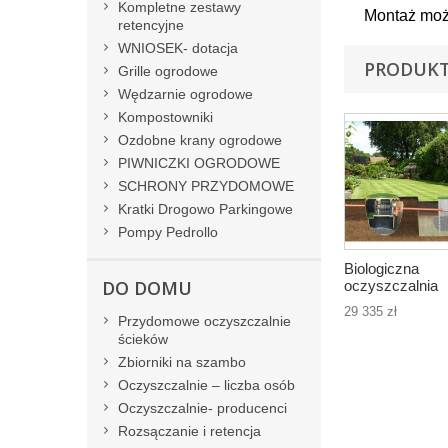
Kompletne zestawy
Montaż moż
retencyjne
WNIOSEK- dotacja
PRODUKT
Grille ogrodowe
Wędzarnie ogrodowe
Kompostowniki
Ozdobne krany ogrodowe
PIWNICZKI OGRODOWE
SCHRONY PRZYDOMOWE
Kratki Drogowo Parkingowe
Pompy Pedrollo
Biologiczna
DO DOMU
oczyszczalnia
BioDisc dla 6 o
29 335 zł
Przydomowe oczyszczalnie
ścieków
Zbiorniki na szambo
Oczyszczalnie – liczba osób
Oczyszczalnie- producenci
Rozsączanie i retencja