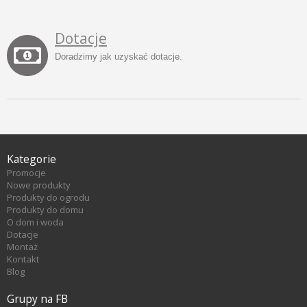
Dotacje
Doradzimy jak uzyskać dotacje.
Kategorie
Promocje
Nowe produkty
Produkty do ogrodu
Produkty do domu
O dom i woda
Dotacje
Montaż
Kontakt
Blog
Grupy na FB