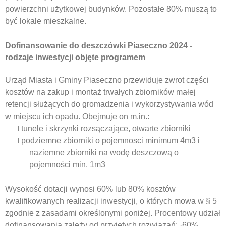
powierzchni użytkowej budynków. Pozostałe 80% muszą to
być lokale mieszkalne.
Dofinansowanie do deszczówki Piaseczno 2024
-
rodzaje inwestycji objęte programem
Urząd Miasta i Gminy Piaseczno przewiduje zwrot części
kosztów na zakup i montaż trwałych zbiorników małej
retencji służących do gromadzenia i wykorzystywania wód
w miejscu ich opadu. Obejmuje on m.in.:
l
tunele i skrzynki rozsączające, otwarte zbiorniki
l
podziemne zbiorniki o pojemnosci minimum 4m3 i
naziemne zbiorniki na wodę deszczową o
pojemności min. 1m3
Wysokość dotacji wynosi 60% lub 80% kosztów
kwalifikowanych realizacji inwestycji, o których mowa w § 5
zgodnie z zasadami określonymi poniżej. Procentowy udział
dofinansowania zależy od przyjętych rozwiązań: ·60%