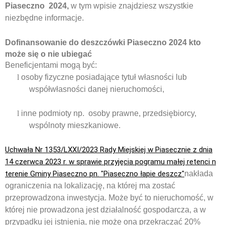
Piaseczno
2024,
w tym wpisie znajdziesz wszystkie
niezbędne informacje.
Dofinansowanie do deszczówki Piaseczno
2024
kto
może się o nie ubiegać
Beneficjentami mogą być:
l
osoby fizyczne posiadające tytuł własności lub
współwłasności danej nieruchomości,
l
inne podmioty np.
osoby prawne, przedsiębiorcy,
wspólnoty mieszkaniowe.
Uchwała Nr 1353/LXXI/2023 Rady Miejskiej w Piasecznie z dnia
14 czerwca 2023 r. w sprawie przyjęcia pogramu małej retenci n
terenie Gminy Piaseczno pn. "Piaseczno łapie deszcz"
nakłada
ograniczenia na lokalizację, na której ma zostać
przeprowadzona inwestycja. Może być to nieruchomość, w
której nie prowadzona jest działalność gospodarcza, a w
przypadku jej istnienia, nie może ona przekraczać 20%