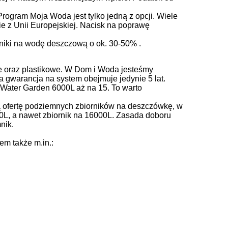
Program Moja Woda jest tylko jedną z opcji. Wiele
e z Unii Europejskiej. Nacisk na poprawę
rniki na wodę deszczową o ok. 30-50% .
e oraz plastikowe. W Dom i Woda jesteśmy
a gwarancja na system obejmuje jedynie 5 lat.
 Water Garden 6000L aż na 15. To warto
ofertę podziemnych zbiorników na deszczówkę, w
7000L, a nawet zbiornik na 16000L. Zasada doboru
nik.
em także m.in.: