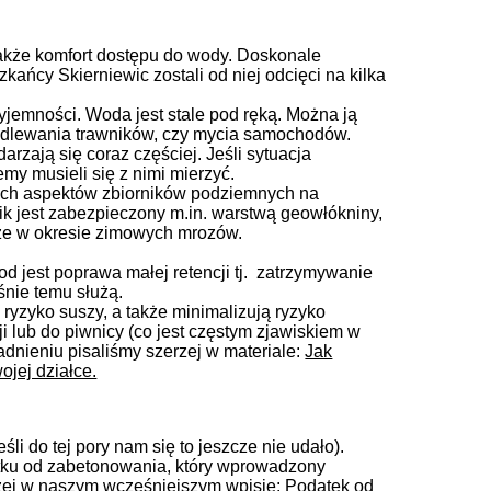
także komfort dostępu do wody. Doskonale
zkańcy Skierniewic zostali od niej odcięci na kilka
yjemności. Woda jest stale pod ręką. Można ją
odlewania trawników, czy mycia samochodów.
rzają się coraz częściej. Jeśli sytuacja
my musieli się z nimi mierzyć.
ych aspektów zbiorników podziemnych na
ik jest zabezpieczony m.in. warstwą geowłókniny,
akże w okresie zimowych mrozów.
od jest poprawa małej retencji tj. zatrzymywanie
nie temu służą.
ryzyko suszy, a także minimalizują ryzyko
i lub do piwnicy (co jest częstym zjawiskiem w
nieniu pisaliśmy szerzej w materiale:
Jak
jej działce.
li do tej pory nam się to jeszcze nie udało).
tku od zabetonowania, który wprowadzony
zej w naszym wcześniejszym wpisie: Podatek od