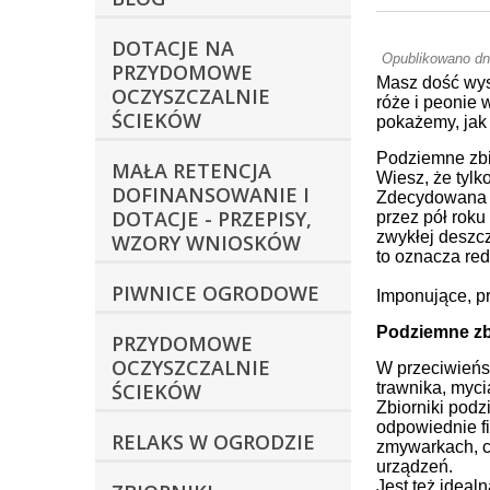
DOTACJE NA
Opublikowano dn
PRZYDOMOWE
Masz dość wys
OCZYSZCZALNIE
róże i peonie
ŚCIEKÓW
pokażemy, jak
Podziemne zbi
MAŁA RETENCJA
Wiesz, że tyl
DOFINANSOWANIE I
Zdecydowana w
DOTACJE - PRZEPISY,
przez pół rok
zwykłej deszc
WZORY WNIOSKÓW
to oznacza re
PIWNICE OGRODOWE
Imponujące, 
Podziemne zb
PRZYDOMOWE
OCZYSZCZALNIE
W przeciwieńst
ŚCIEKÓW
trawnika, myc
Zbiorniki pod
odpowiednie f
RELAKS W OGRODZIE
zmywarkach, cz
urządzeń.
Jest też ideal