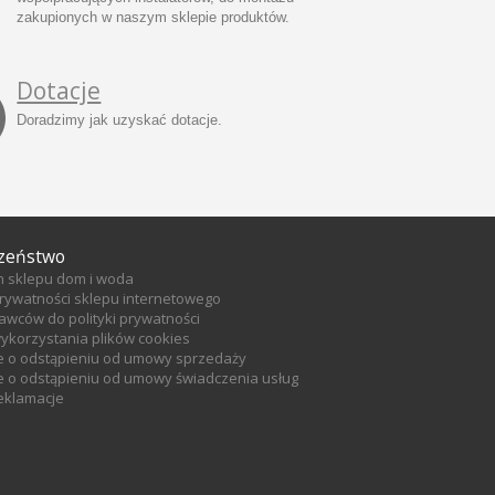
zakupionych w naszym sklepie produktów.
Dotacje
Doradzimy jak uzyskać dotacje.
zeństwo
n sklepu dom i woda
prywatności sklepu internetowego
tawców do polityki prywatności
wykorzystania plików cookies
e o odstąpieniu od umowy sprzedaży
 o odstąpieniu od umowy świadczenia usług
reklamacje