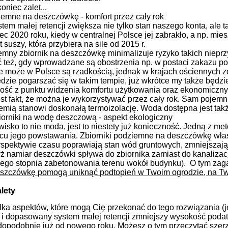
oniec zalet...
iemne na deszczówkę - komfort przez cały rok
em małej retencji zwiększa nie tylko stan naszego konta, ale 
ec 2020 roku, kiedy w centralnej Polsce jej zabrakło, a np. mies
kt suszy, która przybiera na sile od 2015 r.
mny zbiornik na deszczówkę minimalizuje ryzyko takich nieprz
 też, gdy wprowadzane są obostrzenia np. w postaci zakazu p
je może w Polsce są rzadkością, jednak w krajach ościennych zda
dzie pogarszać się w takim tempie, już wkrótce my także będzie
ść z punktu widzenia komfortu użytkowania oraz ekonomiczn
t fakt, że można je wykorzystywać przez cały rok. Sam pojemn
ziemią stanowi doskonałą termoizolację. Woda dostępna jest t
orniki na wodę deszczową - aspekt ekologiczny
isko to nie moda, jest to niestety już konieczność. Jedną z met
cu jego powstawania. Zbiorniki podziemne na deszczówkę właś
spektywie czasu poprawiają stan wód gruntowych, zmniejszają 
ż namiar deszczówki spływa do zbiornika zamiast do kanalizacj
ego stopnia zabetonowania terenu wokół budynku). O tym zagad
deszczówkę pomogą uniknąć podtopień w Twoim ogrodzie, na Two
lety
ilka aspektów, które mogą Cię przekonać do tego rozwiązania (jeś
 dopasowany system małej retencji zmniejszy wysokość poda
dopodobnie już od nowego roku. Możesz o tym przeczytać szer