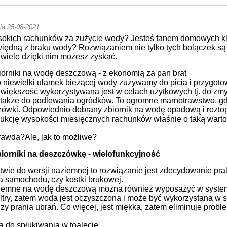
ia 25-08-2021
okich rachunków za zużycie wody? Jesteś fanem domowych klo
 więdną z braku wody? Rozwiązaniem nie tylko tych bolączek s
 wiele dzięki nim możesz zyskać.
orniki na wodę deszczową - z ekonomią za pan brat
ko niewielki ułamek bieżącej wody zużywamy do picia i przygo
iększość wykorzystywana jest w celach użytkowych tj. do zmy
u także do podlewania ogródków. To ogromne marnotrawstwo, g
zówki. Odpowiednio dobrany zbiornik na wodę opadową i rozto
dukcję wysokości miesięcznych rachunków właśnie o taką warto
prawda?
Ale, jak to możliwe?
iorniki na deszczówkę - wielofunkcyjność
wie do wersji naziemnej to rozwiązanie jest zdecydowanie prak
ia samochodu, czy kostki brukowej.
ziemne na wodę deszczową można również wyposażyć w syste
iltry, zatem woda jest oczyszczona i może być wykorzystana w
y prania ubrań. Co więcej, jest miękka, zatem eliminuje probl
na do spłukiwania w toalecie.