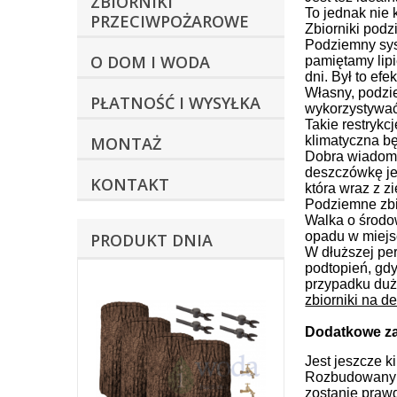
ZBIORNIKI
To jednak nie k
PRZECIWPOŻAROWE
Zbiorniki podz
Podziemny syst
O DOM I WODA
pamiętamy lipi
dni. Był to efe
Własny, podzie
PŁATNOŚĆ I WYSYŁKA
wykorzystywać
Takie restrykc
MONTAŻ
klimatyczna bę
Dobra wiadomo
deszczówkę jes
KONTAKT
która wraz z 
Podziemne zbi
Walka o środow
opadu w miejs
PRODUKT DNIA
W dłuższej per
podtopień, gdy
przypadku duż
zbiorniki na 
Dodatkowe za
Jest jeszcze k
Rozbudowany i
zostanie praw