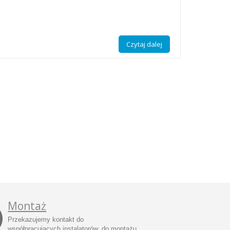
Czytaj dalej
Montaż
Przekazujemy kontakt do
współpracujących instalatorów, do montażu