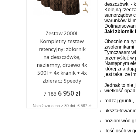
deszczówki - kt
Kolejną rzeczą
samorządów co
warunków klima
Dofinansowani
Jaki zbiornik
Zestaw 2000l.
Kompletny zestaw
Obecnie na ry
zwolennikami t
retencyjny: zbiornik
Tymczasem wię
na deszczówkę,
przemyśleć w p
Następnym ele
naziemny, drzewo 4x
której znajduj
500l + 4x kranik + 4x
jest taka, że 
zbieracz Speedy
Jednak to nie 
wielkość opad
6 950 zł
7 183
rodzaj gruntu,
Najniższa cena z 30 dni: 6 567 zł
ukształtowanie
poziom wód g
ilość osób w 