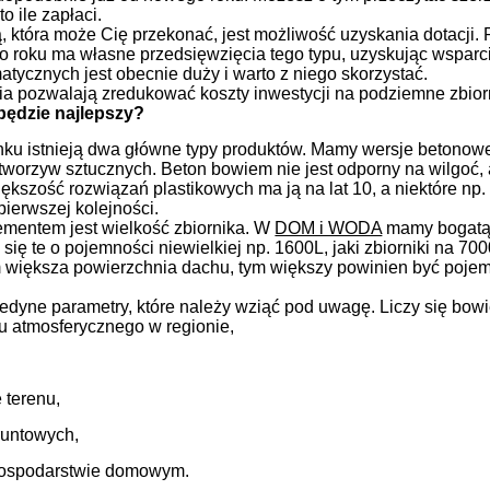
o ile zapłaci.
, która może Cię przekonać, jest możliwość uzyskania dotacji. 
 roku ma własne przedsięwzięcia tego typu, uzyskując wsparci
tycznych jest obecnie duży i warto z niego skorzystać.
a pozwalają zredukować koszty inwestycji na podziemne zbio
 będzie najlepszy?
nku istnieją dwa główne typy produktów. Mamy wersje betonow
worzyw sztucznych. Beton bowiem nie jest odporny na wilgoć, 
kszość rozwiązań plastikowych ma ją na lat 10, a niektóre np.
ierwszej kolejności.
mentem jest wielkość zbiornika. W
DOM i WODA
mamy bogatą 
ą się te o pojemności niewielkiej np. 1600L, jaki zbiorniki na 
im większa powierzchnia dachu, tym większy powinien być pojem
jedyne parametry, które należy wziąć pod uwagę. Liczy się bowi
u atmosferycznego w regionie,
 terenu,
runtowych,
gospodarstwie domowym.