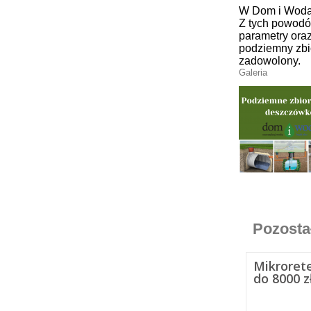
W Dom i Woda
Z tych powodó
parametry ora
podziemny zb
zadowolony.
Galeria
Pozosta
Mikroret
do 8000 z