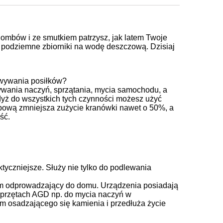
mbów i ze smutkiem patrzysz, jak latem Twoje
ą podziemne zbiorniki na wodę deszczową. Dzisiaj
towywania posiłków?
wania naczyń, sprzątania, mycia samochodu, a
dyż do wszystkich tych czynności możesz użyć
pową zmniejsza zużycie kranówki nawet o 50%, a
ść.
tyczniejsze. Służy nie tylko do podlewania
m odprowadzający do domu. Urządzenia posiadają
 sprzętach AGD np. do mycia naczyń w
em osadzającego się kamienia i przedłuża życie