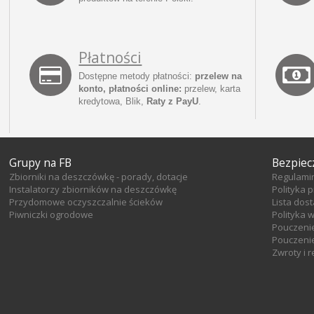
Płatności
Dostępne metody płatności:
przelew na
konto, płatności online:
przelew, karta
kredytowa, Blik,
Raty z PayU
.
Grupy na FB
Bezpiec
Zbiorniki na deszczówkę - porady, dotacje
Regulami
Instalatorzy zbiorników na deszczówkę
Polityka 
Przydomowe oczyszczalnie ścieków
Lista dos
Piwniczki ogrodowe
Polityka 
Pouczeni
Pouczenie
Zwroty i 