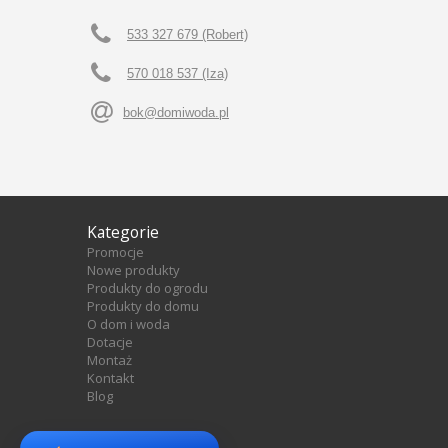
533 327 679 (Robert)
570 018 537 (Iza)
bok@domiwoda.pl
Kategorie
Promocje
Nowe produkty
Produkty do ogrodu
Produkty do domu
O dom i woda
Dotacje
Montaż
Kontakt
Blog