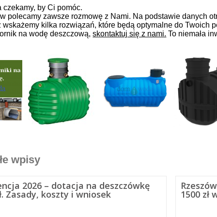
 czekamy, by Ci pomóc.
w polecamy zawsze rozmowę z Nami. Na podstawie danych otr
z wskażemy kilka rozwiązań, które będą optymalne do Twoich p
iornik na wodę deszczową,
skontaktuj się z nami.
To niemała inw
łe wpisy
encja 2026 – dotacja na deszczówkę
Rzeszów
ł. Zasady, koszty i wniosek
1500 zł 