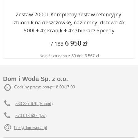
Zestaw 2000l. Kompletny zestaw retencyjny:
zbiornik na deszczówkę, naziemny, drzewo 4x
500l + 4x kranik + 4x zbieracz Speedy
6 950 zł
7 183
Najniższa cena z 30 dni: 6 567 zł
Dom i Woda Sp. z o.o.
Godziny pracy: pon-pt: 8.00-17.00
533 327 679 (Robert)
570 018 537 (Iza)
bok@domiwoda.pl