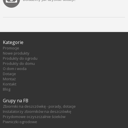
Kategorie
Promocje
Nowe produkty
Produkty do ogrodu
Produkty do domu
O dom i woda
Dotacje
Montaż
Kontakt
Blog
Grupy na FB
Zbiorniki na deszczówkę - porady, dotacje
Instalatorzy zbiorników na deszczówkę
Przydomowe oczyszczalnie ścieków
Piwniczki ogrodowe