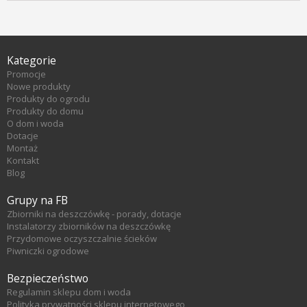
Kategorie
Promocje
Nowe produkty
Produkty do ogrodu
Produkty do domu
O dom i woda
Dotacje
Montaż
Kontakt
Blog
Grupy na FB
Zbiorniki na deszczówkę - porady, dotacje
Instalatorzy zbiorników na deszczówkę
Przydomowe oczyszczalnie ścieków
Piwniczki ogrodowe
Bezpieczeństwo
Regulamin sklepu dom i woda
Polityka prywatności sklepu internetowego