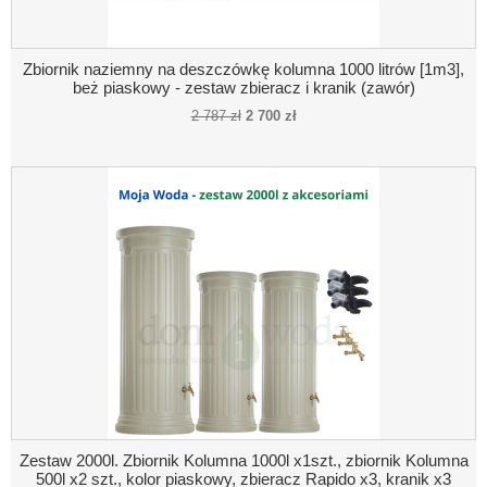
Zbiornik naziemny na deszczówkę kolumna 1000 litrów [1m3],
beż piaskowy - zestaw zbieracz i kranik (zawór)
2 787 zł
2 700 zł
Zestaw 2000l. Zbiornik Kolumna 1000l x1szt., zbiornik Kolumna
500l x2 szt., kolor piaskowy, zbieracz Rapido x3, kranik x3