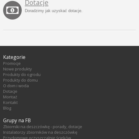
Dotacje
Doradzimy jak uzyskać dotacje.
Kategorie
Promocje
Nowe produkty
Produkty do ogrodu
Produkty do domu
O dom i woda
Dotacje
Montaż
Kontakt
Blog
Grupy na FB
Zbiorniki na deszczówkę - porady, dotacje
Instalatorzy zbiorników na deszczówkę
Przydomowe oczyszczalnie ścieków